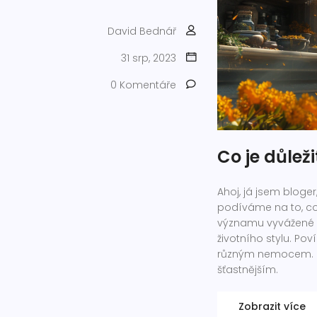
David Bednář
31 srp, 2023
0 Komentáře
Co je důlež
Ahoj, já jsem bloger
podíváme na to, co
významu vyvážené st
životního stylu. Po
různým nemocem. Při
šťastnějším.
Zobrazit více