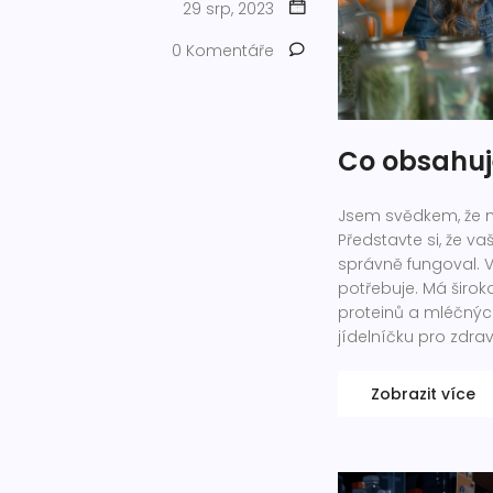
29 srp, 2023
0 Komentáře
Co obsahuj
Jsem svědkem, že m
Představte si, že vaš
správně fungoval. V
potřebuje. Má široko
proteinů a mléčných
jídelníčku pro zdravý
Zobrazit více