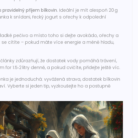
na
pravidelný příjem bílkovin
. Ideální je mít alespoň 20 g
unka k snídani, řecký jogurt s ořechy k odpolední
sladké pečivo a místo toho si dejte avokádo, ořechy a
ak se cítíte – pokud máte více energie a méně hladu,
 články zdůrazňují, že dostatek vody pomáhá trávení,
or 1.5‑2 litry denně, a pokud cvičíte, přidejte ještě víc.
enka je jednoduchá: vyvážená strava, dostatek bílkovin
í. Vyberte si jeden tip, vyzkoušejte ho a postupně