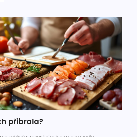
ch přibrala?
rá se zabývá stravováním, jsem se rozhodla