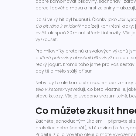
dobré kombinovat bílkoviny, sacharidy i zdrav
porce libového masa a hrst zeleniny – ukazují
Další velký hit byl
hubnutí
. Články jako
Jak uprav
Co pít ráno k snídani?
nabízejí konkrétní kroky: 
cvičit alespoň 30 minut střední intenzity. Vše
vyzkoušet.
Pro milovníky proteinů a svalových výkonů jsme
a
Které potraviny obsahují bílkoviny?
najdete se
řecký jogurt. Kromě toho jsme pro vás sestavil
aby tělo mělo stálý přísun.
Nebyl by to ale kompletní souhrn bez zmínky
tělo v ketoze?
vysvětlují, co keto vlastně je, ja
stavu ketozy. Vše je uvedeno srozumitelně, 
Co můžete zkusit hne
Začněte jednoduchým úkolem – připravte si zd
brokolice nebo špenát), ¼ bílkovina (kuře, ryba
Přidejte lžíci olivového oleje a máte vyvážen