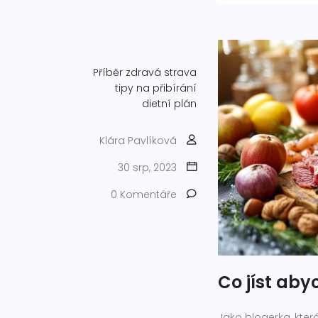
Příběr
zdravá strava
tipy na přibírání
dietní plán
Klára Pavlíková
30 srp, 2023
0 Komentáře
Co jíst aby
Jako blogerka, kte