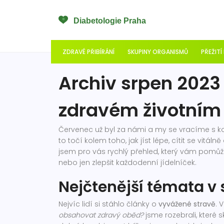
ZDRAVÉ PŘIBÍRÁNÍ
SKUPINY ORGANISMŮ
PŘEŽITÍ
Archiv srpen 2023 
zdravém životním 
Červenec už byl za námi a my se vracíme s 
to točí kolem toho, jak jíst lépe, cítit se vitá
jsem pro vás rychlý přehled, který vám pomůže 
nebo jen zlepšit každodenní jídelníček.
Nejčtenější témata v
Nejvíc lidí si stáhlo články o
vyvážené stravě
. 
obsahovat zdravý oběd?
jsme rozebrali, které s