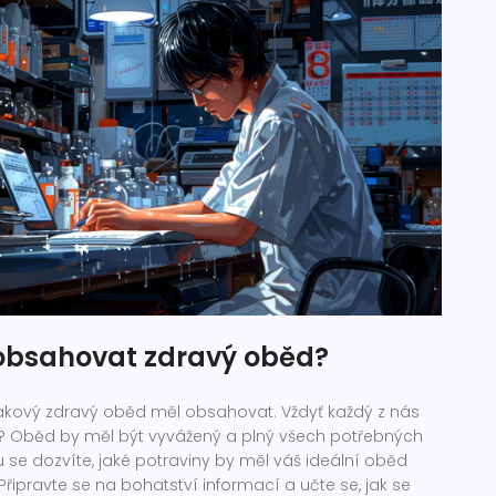
obsahovat zdravý oběd?
akový zdravý oběd měl obsahovat. Vždyť každý z nás
ne? Oběd by měl být vyvážený a plný všech potřebných
ku se dozvíte, jaké potraviny by měl váš ideální oběd
řipravte se na bohatství informací a učte se, jak se