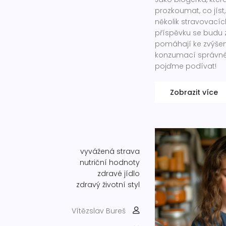
prozkoumat, co jíst
několik stravovací
příspěvku se budu 
pomáhají ke zvýšení
konzumací správné s
pojďme podívat!
Zobrazit více
vyvážená strava
nutriční hodnoty
zdravé jídlo
zdravý životní styl
Vítězslav Bureš