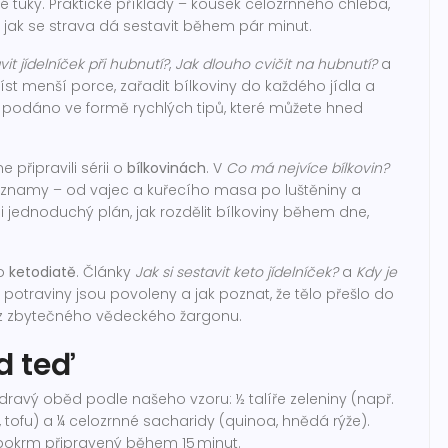
é tuky. Praktické příklady – kousek celozrnného chleba,
, jak se strava dá sestavit během pár minut.
it jídelníček při hubnutí?
,
Jak dlouho cvičit na hubnutí?
a
jíst menší porce, zařadit bílkoviny do každého jídla a
 je podáno ve formě rychlých tipů, které můžete hned
 připravili sérii o
bílkovinách
. V
Co má nejvíce bílkovin?
znamy – od vajec a kuřecího masa po luštěniny a
i jednoduchý plán, jak rozdělit bílkoviny během dne,
 o
ketodiatě
. Články
Jak si sestavit keto jídelníček?
a
Kdy je
ké potraviny jsou povoleny a jak poznat, že tělo přešlo do
bez zbytečného vědeckého žargonu.
d teď
ravý oběd podle našeho vzoru: ½ talíře zeleniny (např.
, tofu) a ¼ celozrnné sacharidy (quinoa, hnědá rýže).
ý pokrm připravený během 15 minut.