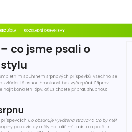
 BEZ JÍDLA
ROZKLADNÍ ORGANISMY
– co jsme psali o
stylu
kompletním souhrnem srpnových příspěvků. Všechno se
lně a zvládat tělesnou hmotnost bez vyčerpání. Připravil
najít konkrétní tipy, ať už chcete přibrat, zhubnout
 srpnu
V příspěvcích
Co obsahuje vyvážená strava?
a
Co by měl
kupiny potravin by měly na talíři mít místo a proč je