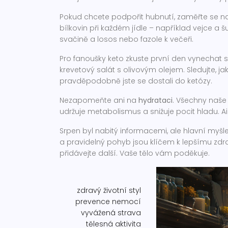
Pokud chcete podpořit hubnutí, zaměřte se 
bílkovin při každém jídle – například vejce a š
svačině a losos nebo fazole k večeři.
Pro fanoušky keto zkuste první den vynechat 
krevetový salát s olivovým olejem. Sledujte, j
pravděpodobně jste se dostali do ketózy.
Nezapomeňte ani na
hydrataci
. Všechny naše
udržuje metabolismus a snižuje pocit hladu. Aim f
Srpen byl nabitý informacemi, ale hlavní myšl
a pravidelný pohyb jsou klíčem k lepšímu zdrav
přidávejte další. Vaše tělo vám poděkuje.
zdravý životní styl
prevence nemocí
vyvážená strava
tělesná aktivita