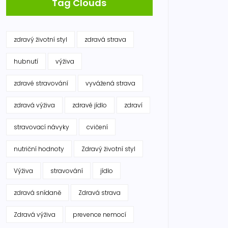
Tag Clouds
zdravý životní styl
zdravá strava
hubnutí
výživa
zdravé stravování
vyvážená strava
zdravá výživa
zdravé jídlo
zdraví
stravovací návyky
cvičení
nutriční hodnoty
Zdravý životní styl
Výživa
stravování
jídlo
zdravá snídaně
Zdravá strava
Zdravá výživa
prevence nemocí