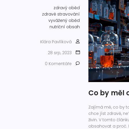
zdravý oběd
zdravé stravování
vyvážený oběd
nutriční obsah
Klára Pavlíková
28 srp, 2023
0 Komentáře
Co by měl 
Zajímá mě, co by t
chce jíst zdravě, 
živin. V tomto člán
obsahovat a proč. P