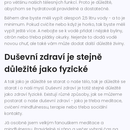
pro většinu našich tělesných funkcí. Proto je důležité,
abychom se hydratovali pravidelně a dostatečně.
Během dne byste měli vypít alespoň 2,5 litru vody - a to je
minimum. Pokud cvičíte nebo když je horko, tak byste měli
vypít ještě více. A nebojte se k vodě přidat i nějaké byliny,
citrón nebo třeba plátky okurky. Nejenže to dodá vodě
novou chuť, ale také vám může dodat další důležité živiny.
Duševní zdraví je stejně
důležité jako fyzické
A tak jako je důležité se starat o naše tělo, tak je důležité se
starat i o naši mysl. Duševní zdraví je totiž stejně důležité
jako zdraví fyzické. Existují různé způsoby, jak se můžeme
postarat o naše duševní zdraví - jako je třeba meditace,
cvičení mindfulnessu, terapie nebo třeba sociální
kontakty.
Já osobně jsem velkým fanouškem meditace a
mindfulnessu. Pravidelně si ráno a večer vyhraji čas na