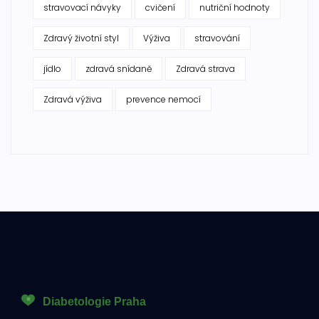
stravovací návyky
cvičení
nutriční hodnoty
Zdravý životní styl
Výživa
stravování
jídlo
zdravá snídaně
Zdravá strava
Zdravá výživa
prevence nemocí