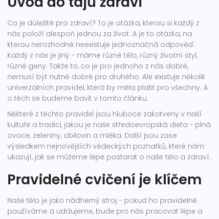
Úvod do tajů zdraví
Co je důležité pro zdraví? To je otázka, kterou si každý z
nás položí alespoň jednou za život. A je to otázka, na
kterou nerozhodně neexistuje jednoznačná odpověď.
Každý z nás je jiný - máme různé tělo, různý životní styl,
různé geny. Takže to, co je pro jednoho z nás dobré,
nemusí být nutně dobré pro druhého. Ale existuje několik
univerzálních pravidel, která by měla platit pro všechny. A
o těch se budeme bavit v tomto článku.
Některé z těchto pravidel jsou hluboce zakotveny v naší
kultuře a tradici, jakou je naše středoevropská dieta - plná
ovoce, zeleniny, obilovin a mléka. Další jsou zase
výsledkem nejnovějších vědeckých poznatků, které nám
ukazují, jak se můžeme lépe postarat o naše tělo a zdraví.
Pravidelné cvičení je klíčem
Naše tělo je jako nádherný stroj - pokud ho pravidelně
používáme a udržujeme, bude pro nás pracovat lépe a