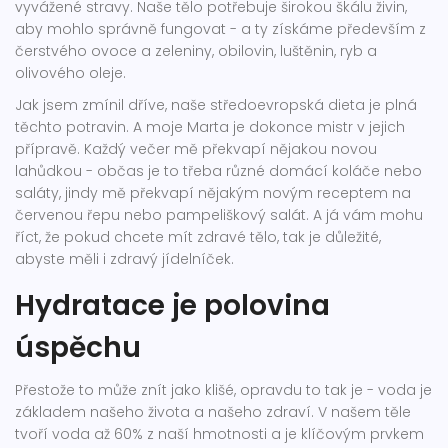
vyvážené stravy. Naše tělo potřebuje širokou škálu živin,
aby mohlo správně fungovat - a ty získáme především z
čerstvého ovoce a zeleniny, obilovin, luštěnin, ryb a
olivového oleje.
Jak jsem zmínil dříve, naše středoevropská dieta je plná
těchto potravin. A moje Marta je dokonce mistr v jejich
přípravě. Každý večer mě překvapí nějakou novou
lahůdkou - občas je to třeba různé domácí koláče nebo
saláty, jindy mě překvapí nějakým novým receptem na
červenou řepu nebo pampeliškový salát. A já vám mohu
říct, že pokud chcete mít zdravé tělo, tak je důležité,
abyste měli i zdravý jídelníček.
Hydratace je polovina
úspěchu
Přestože to může znít jako klišé, opravdu to tak je - voda je
základem našeho života a našeho zdraví. V našem těle
tvoří voda až 60% z naší hmotnosti a je klíčovým prvkem