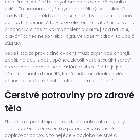
déle. Proto je důležité, abychom se pravidelně hýbali a
cvičili. To neznamená, že bychom měli být v posilovně
každý den, ale měli bychom se snažit být aktivní alespoň
půl hodiny denně. A to v jakékoliv formě - ať už je to rychlá
procházka s našim Kokršpanělem Maxem, jízda na kole,
plavání, tanec nebo třeba jóga. Ve vašem zdraví to udělá
zázraky.
Věděli jste, že pravidelné cvičení může zvýšit vaši energii,
zlepšit náladu, zlepšit spánek, zlepšit vaše sexuální zdraví
a dokonce i pomoci se zvládáním stresu? A to je jen
několik z mnoha benefitů, které může pravidelné cvičení
přinést do vašeho života. Tak co tomu dát šanci?
Čerstvé potraviny pro zdravé
tělo
Stejně jako potřebujete pravidelně tankovat auto, aby
mohlo běžet, také vaše tělo potřebuje pravidelně
doplňovat palivo. A to nejlépe v podobě čerstvé a