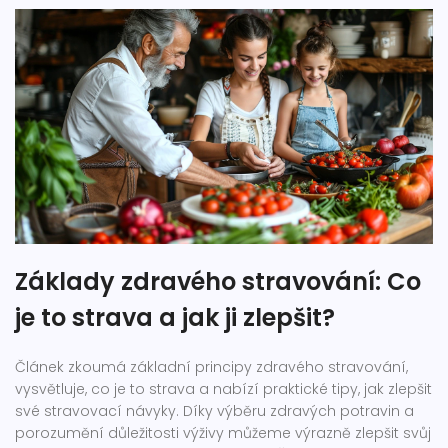
Základy zdravého stravování: Co
je to strava a jak ji zlepšit?
Článek zkoumá základní principy zdravého stravování,
vysvětluje, co je to strava a nabízí praktické tipy, jak zlepšit
své stravovací návyky. Díky výběru zdravých potravin a
porozumění důležitosti výživy můžeme výrazně zlepšit svůj