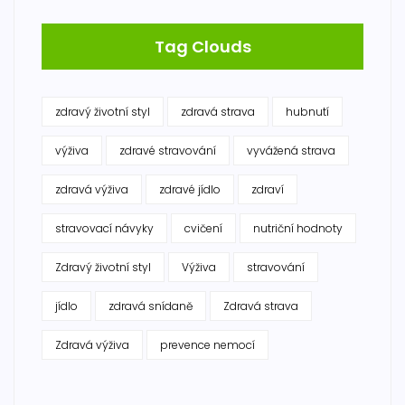
Tag Clouds
zdravý životní styl
zdravá strava
hubnutí
výživa
zdravé stravování
vyvážená strava
zdravá výživa
zdravé jídlo
zdraví
stravovací návyky
cvičení
nutriční hodnoty
Zdravý životní styl
Výživa
stravování
jídlo
zdravá snídaně
Zdravá strava
Zdravá výživa
prevence nemocí