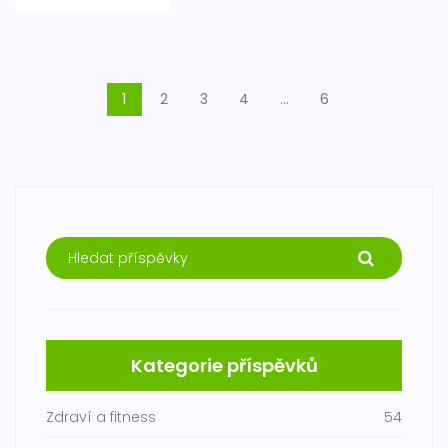
1
2
3
4
…
6
Kategorie příspěvků
Zdraví a fitness
54