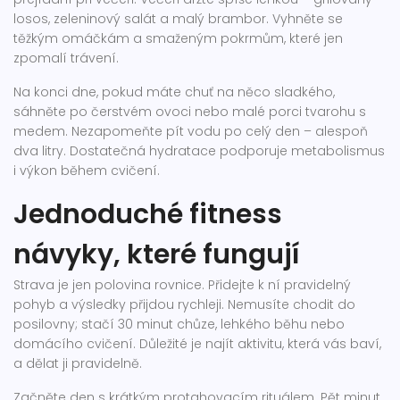
losos, zeleninový salát a malý brambor. Vyhněte se
těžkým omáčkám a smaženým pokrmům, které jen
zpomalí trávení.
Na konci dne, pokud máte chuť na něco sladkého,
sáhněte po čerstvém ovoci nebo malé porci tvarohu s
medem. Nezapomeňte pít vodu po celý den – alespoň
dva litry. Dostatečná hydratace podporuje metabolismus
i výkon během cvičení.
Jednoduché fitness
návyky, které fungují
Strava je jen polovina rovnice. Přidejte k ní pravidelný
pohyb a výsledky přijdou rychleji. Nemusíte chodit do
posilovny; stačí 30 minut chůze, lehkého běhu nebo
domácího cvičení. Důležité je najít aktivitu, která vás baví,
a dělat ji pravidelně.
Začněte den s krátkým protahovacím rituálem. Pět minut