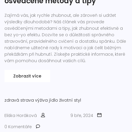
osvědčené metody a tipy
Zajímá vás, jak rychle zhubnout, ale zároveň si udržet
výsledky dlouhodobě? Náš článek vás provede
osvědčenými metodami a tipy, jak zhubnout efektivně a
bez yo-yo efektu. Dozvíte se o důležitosti správného
stravování, pravidelného cvičení a dostatku spánku. Dále
nabídneme užitečné rady k motivaci a jak čelit běžným
překážkám při hubnutí. Získejte praktické informace, které
vám pomohou dosáhnout vašich cílů.
Zobrazit více
zdravá strava
výživa
jídlo
životní styl
Eliška Horáková
9 bře, 2024
0 Komentáře