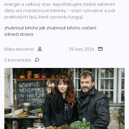
energie a celkový stav. Nepotřebujete žádné extrémní
diety ani maratonové tréninky – stačí vytrvalost a pár
praktických tipů, které opravdu fungují.
zhubnout břicho
jak zhubnout
břicho cvičení
zdravá strava
Eliška Novotná
29 čen, 2024
0 Komentáře