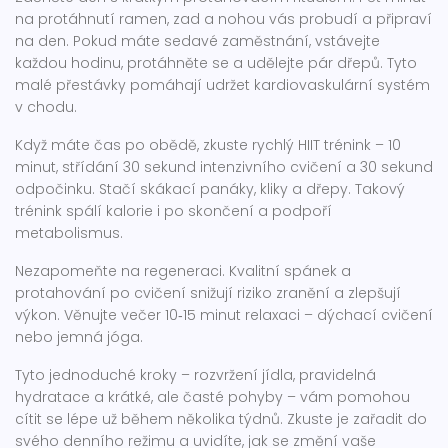
na protáhnutí ramen, zad a nohou vás probudí a připraví
na den. Pokud máte sedavé zaměstnání, vstávejte
každou hodinu, protáhněte se a udělejte pár dřepů. Tyto
malé přestávky pomáhají udržet kardiovaskulární systém
v chodu.
Když máte čas po obědě, zkuste rychlý HIIT trénink – 10
minut, střídání 30 sekund intenzivního cvičení a 30 sekund
odpočinku. Stačí skákací panáky, kliky a dřepy. Takový
trénink spálí kalorie i po skončení a podpoří
metabolismus.
Nezapomeňte na regeneraci. Kvalitní spánek a
protahování po cvičení snižují riziko zranění a zlepšují
výkon. Věnujte večer 10‑15 minut relaxaci – dýchací cvičení
nebo jemná jóga.
Tyto jednoduché kroky – rozvržení jídla, pravidelná
hydratace a krátké, ale časté pohyby – vám pomohou
cítit se lépe už během několika týdnů. Zkuste je zařadit do
svého denního režimu a uvidíte, jak se změní vaše