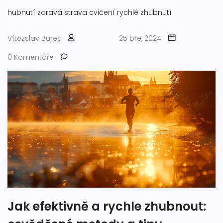
hubnutí
zdravá strava
cvičení
rychlé zhubnutí
Vítězslav Bureš
25 bře, 2024
0 Komentáře
Jak efektivně a rychle zhubnout: