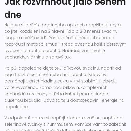
Jak rozvrhnout jídlo během
dne
Nejprve si pořiďte papír nebo aplikaci a zapište si, kdy a
co jíte. Rozdělení na 3 hlavní jídla a 2‑3 menší svačiny
funguje u většiny lidí. Ráno začněte něco lehkého, co
rozproudí metabolismus – třeba ovesnou kaši s čerstvým
ovocem a trochou ořechů. Nabídne vám rychlé
sacharidy, vlákninu a zdravý tuk.
Po půl dopoledne dejte tělu bílkovou svačinu, například
jogurt s lžící semínek nebo hrst ořechů. Bílkoviny
pomáhají udržet hladinu cukru v krvi stabilní. K obědu
volte vyváženou kombinaci bílkovin, komplexních
sacharidů a zeleniny – třeba kuřecí prsa, quinoa a
dušenou brokolici. Dává to tělu dostatek živin i energie na
odpoledne.
V odpolední pauze si dopřejte lehkou svačinu, například
zeleninové tyčinky s hummusem. Pomůže vám to zabránit
přejídání při večeři. Večeři držte spíše lehkou – grilovaný