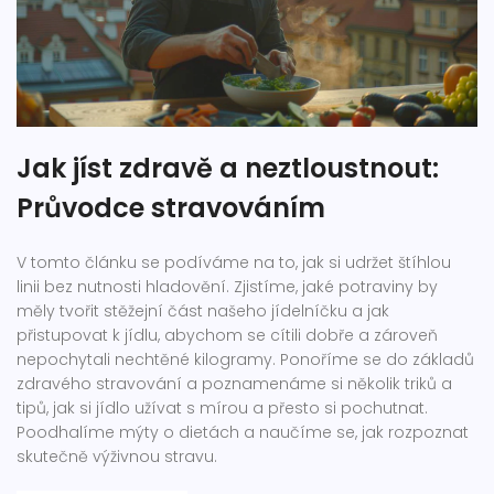
Jak jíst zdravě a neztloustnout:
Průvodce stravováním
V tomto článku se podíváme na to, jak si udržet štíhlou
linii bez nutnosti hladovění. Zjistíme, jaké potraviny by
měly tvořit stěžejní část našeho jídelníčku a jak
přistupovat k jídlu, abychom se cítili dobře a zároveň
nepochytali nechtěné kilogramy. Ponoříme se do základů
zdravého stravování a poznamenáme si několik triků a
tipů, jak si jídlo užívat s mírou a přesto si pochutnat.
Poodhalíme mýty o dietách a naučíme se, jak rozpoznat
skutečně výživnou stravu.