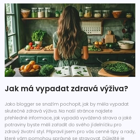
Jak má vypadat zdravá výživa?
Jako blogger se snažím pochopit, jak by měla vypadat
skutečně zdravá výživa. Na naší stránce najdete
přehledné informace, jak vypadá vyvážená strava a jaké
potraviny byste měli zařadit do svého jídelníčku pro
zdravý životní styl. Připravil jsem pro vás cenné tipy a rady,
které vám pomohou správně se stravovat. Důležité je