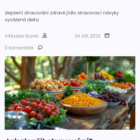
zlepšení stravování
zdravé jídlo
stravovací návyky
vyvážená dieta
Vítězslav Bureš
24 zář, 2023
0 Komentáře