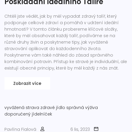
Poskládání Ideálního Talíře
Chtěli jste vědět, jak by měl vypadat zdravý talíř, který
podporuje celkové zdraví a pomáhá v udržení ideální
hmotnosti? V tomto článku probereme klíčové složky,
které by měl obsahovat každý talíř, podíváme se na
různé druhy živin a poskytneme tipy, jak vyváženě
stravování aplikovat do každodenního života.
Poskytneme vám také náhled do zásad správného
kombinování potravin. Přístup ke stravě je individuální, ale
existují obecné principy, které by měl každý z nás znát.
Zobrazit více
vyvážená strava
zdravé jídlo
správná výživa
doporučený jídelníček
Pavlína Fialová
6 lis, 2023