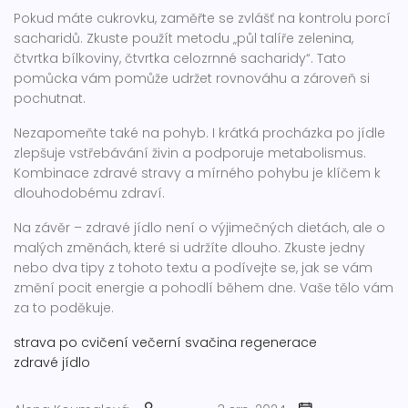
Pokud máte cukrovku, zaměřte se zvlášť na kontrolu porcí
sacharidů. Zkuste použít metodu „půl talíře zelenina,
čtvrtka bílkoviny, čtvrtka celozrnné sacharidy“. Tato
pomůcka vám pomůže udržet rovnováhu a zároveň si
pochutnat.
Nezapomeňte také na pohyb. I krátká procházka po jídle
zlepšuje vstřebávání živin a podporuje metabolismus.
Kombinace zdravé stravy a mírného pohybu je klíčem k
dlouhodobému zdraví.
Na závěr – zdravé jídlo není o výjimečných dietách, ale o
malých změnách, které si udržíte dlouho. Zkuste jedny
nebo dva tipy z tohoto textu a podívejte se, jak se vám
změní pocit energie a pohodlí během dne. Vaše tělo vám
za to poděkuje.
strava po cvičení
večerní svačina
regenerace
zdravé jídlo