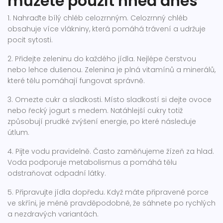
můžete použít hned dnes
1. Nahraďte bílý chléb celozrnným. Celozrnný chléb
obsahuje více vlákniny, která pomáhá trávení a udržuje
pocit sytosti.
2. Přidejte zeleninu do každého jídla. Nejlépe čerstvou
nebo lehce dušenou. Zelenina je plná vitamínů a minerálů,
které tělu pomáhají fungovat správně.
3. Omezte cukr a sladkosti. Místo sladkostí si dejte ovoce
nebo řecký jogurt s medem. Natáhlejší cukry totiž
způsobují prudké zvýšení energie, po které následuje
útlum.
4. Pijte vodu pravidelně. Často zaměňujeme žízeň za hlad.
Voda podporuje metabolismus a pomáhá tělu
odstraňovat odpadní látky.
5. Připravujte jídla dopředu. Když máte připravené porce
ve skříni, je méně pravděpodobné, že sáhnete po rychlých
a nezdravých variantách.