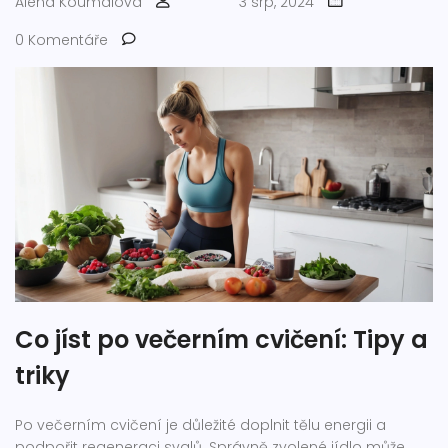
Alena Koumalová
3 srp, 2024
0 Komentáře
Co jíst po večerním cvičení: Tipy a
triky
Po večerním cvičení je důležité doplnit tělu energii a
podpořit regeneraci svalů. Správně zvolené jídlo může