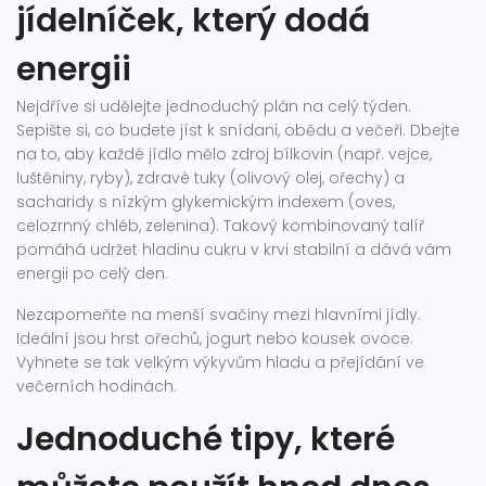
jídelníček, který dodá
energii
Nejdříve si udělejte jednoduchý plán na celý týden.
Sepište si, co budete jíst k snídani, obědu a večeři. Dbejte
na to, aby každé jídlo mělo zdroj bílkovin (např. vejce,
luštěniny, ryby), zdravé tuky (olivový olej, ořechy) a
sacharidy s nízkým glykemickým indexem (oves,
celozrnný chléb, zelenina). Takový kombinovaný talíř
pomáhá udržet hladinu cukru v krvi stabilní a dává vám
energii po celý den.
Nezapomeňte na menší svačiny mezi hlavními jídly.
Ideální jsou hrst ořechů, jogurt nebo kousek ovoce.
Vyhnete se tak velkým výkyvům hladu a přejídání ve
večerních hodinách.
Jednoduché tipy, které