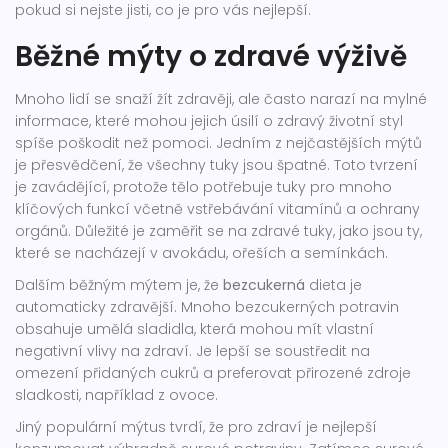
pokud si nejste jisti, co je pro vás nejlepší.
Běžné mýty o zdravé výživě
Mnoho lidí se snaží žít zdravěji, ale často narazí na mylné
informace, které mohou jejich úsilí o zdravý životní styl
spíše poškodit než pomoci. Jedním z nejčastějších mýtů
je přesvědčení, že všechny tuky jsou špatné. Toto tvrzení
je zavádějící, protože tělo potřebuje tuky pro mnoho
klíčových funkcí včetně vstřebávání vitamínů a ochrany
orgánů. Důležité je zaměřit se na zdravé tuky, jako jsou ty,
které se nacházejí v avokádu, ořeších a semínkách.
Dalším běžným mýtem je, že
bezcukerná
dieta je
automaticky zdravější. Mnoho bezcukerných potravin
obsahuje umělá sladidla, která mohou mít vlastní
negativní vlivy na zdraví. Je lepší se soustředit na
omezení přidaných cukrů a preferovat přirozené zdroje
sladkosti, například z ovoce.
Jiný populární mýtus tvrdí, že pro zdraví je nejlepší