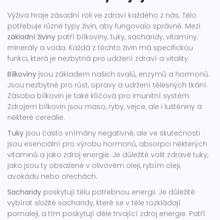
Výživa hraje zásadní roli ve zdraví každého z nás. Tělo
potřebuje různé typy živin, aby fungovalo správně. Mezi
základní živiny
patří bílkoviny, tuky, sacharidy, vitamíny,
minerály a voda. Každá z těchto živin má specifickou
funkci, která je nezbytná pro udržení zdraví a vitality.
Bílkoviny
jsou základem našich svalů, enzymů a hormonů.
Jsou nezbytné pro růst, opravy a udržení tělesných tkání.
Zásoba bílkovin je také klíčová pro imunitní systém.
Zdrojem bílkovin jsou maso, ryby, vejce, ale i luštěniny a
některé cereálie.
Tuky
jsou často vnímány negativně, ale ve skutečnosti
jsou esenciální pro výrobu hormonů, absorpci některých
vitaminů a jako zdroj energie. Je důležité volit zdravé tuky,
jako jsou ty obsažené v olivovém oleji, rybím oleji,
avokádu nebo ořechách.
Sacharidy
poskytují tělu potřebnou energii. Je důležité
vybírat složité sacharidy, které se v těle rozkládají
pomaleji, a tím poskytují déle trvající zdroj energie. Patří