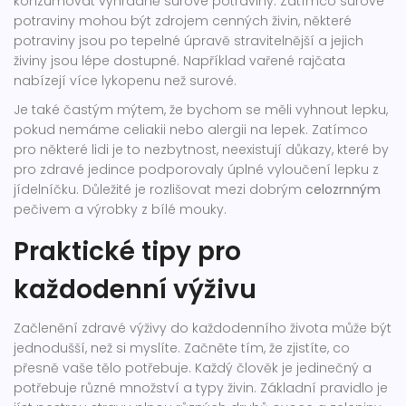
konzumovat výhradně surové potraviny. Zatímco surové
potraviny mohou být zdrojem cenných živin, některé
potraviny jsou po tepelné úpravě stravitelnější a jejich
živiny jsou lépe dostupné. Například vařené rajčata
nabízejí více lykopenu než surové.
Je také častým mýtem, že bychom se měli vyhnout lepku,
pokud nemáme celiakii nebo alergii na lepek. Zatímco
pro některé lidi je to nezbytnost, neexistují důkazy, které by
pro zdravé jedince podporovaly úplné vyloučení lepku z
jídelníčku. Důležité je rozlišovat mezi dobrým
celozrnným
pečivem a výrobky z bílé mouky.
Praktické tipy pro
každodenní výživu
Začlenění zdravé výživy do každodenního života může být
jednodušší, než si myslíte. Začněte tím, že zjistíte, co
přesně vaše tělo potřebuje. Každý člověk je jedinečný a
potřebuje různé množství a typy živin. Základní pravidlo je