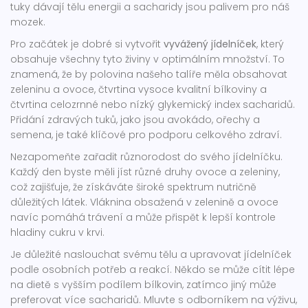
tuky dávají tělu energii a sacharidy jsou palivem pro náš
mozek.
Pro začátek je dobré si vytvořit
vyvážený jídelníček
, který
obsahuje všechny tyto živiny v optimálním množství. To
znamená, že by polovina našeho talíře měla obsahovat
zeleninu a ovoce, čtvrtina vysoce kvalitní bílkoviny a
čtvrtina celozrnné nebo nízký glykemický index sacharidů.
Přidání zdravých tuků, jako jsou avokádo, ořechy a
semena, je také klíčové pro podporu celkového zdraví.
Nezapomeňte zařadit různorodost do svého jídelníčku.
Každý den byste měli jíst různé druhy ovoce a zeleniny,
což zajišťuje, že získáváte široké spektrum nutričně
důležitých látek. Vláknina obsažená v zelenině a ovoce
navíc pomáhá trávení a může přispět k lepší kontrole
hladiny cukru v krvi.
Je důležité naslouchat svému tělu a upravovat jídelníček
podle osobních potřeb a reakcí. Někdo se může cítit lépe
na dietě s vyšším podílem bílkovin, zatímco jiný může
preferovat více sacharidů. Mluvte s odborníkem na výživu,