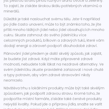
jíst pestrou stravu plnou různých druhů ovoce a zeleniny.
To zajistí, že získáte širokou škálu potřebných vitamínů a
minerálů.
Důležité je také naslouchat svému tělu. Jste-li například
po jídle často unavení, může to být známka toho, že jíte
příliš mnoho těžkých jídel nebo jídel obsahujících mnoho
cukru. Skuste zahrnout do svého jídelníčku více
celozrnných produktů, bílkovin a zdravých tuků, které vám
dodají energii a zároveň podpoří dlouhodobé zdraví.
Plánování jídel předem je další skvělý způsob, jak zajistit,
že budete jíst zdravě. Když máte připravené zdravé
možnosti, nebudete tolik lákat na nezdravé alternativy. Ve
svém jídelníčku zkuste pravidelně zařazovat i nové chutě
a typy potravin, aby vám zdravé stravování nikdy
neomrzelo.
Návštěva trhu s lokálními produkty může být také skvělým
způsobem, jak podpořit zdravou stravu. Kromě toho, že
podpoříte místní farmáře, získáte také čerstvé produkty
nejvyšší kvality. Pokud jde o přípravu jídla, snažte se vařit