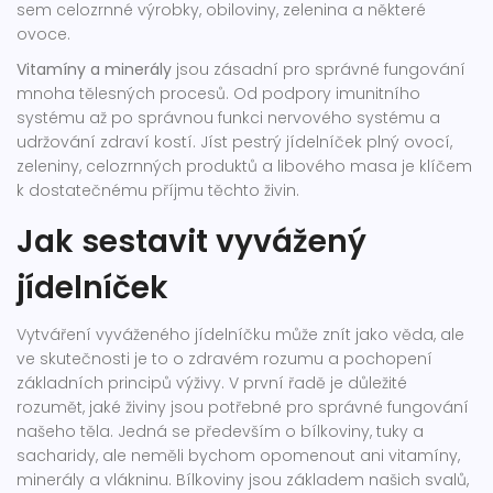
sem celozrnné výrobky, obiloviny, zelenina a některé
ovoce.
Vitamíny a minerály
jsou zásadní pro správné fungování
mnoha tělesných procesů. Od podpory imunitního
systému až po správnou funkci nervového systému a
udržování zdraví kostí. Jíst pestrý jídelníček plný ovocí,
zeleniny, celozrnných produktů a libového masa je klíčem
k dostatečnému příjmu těchto živin.
Jak sestavit vyvážený
jídelníček
Vytváření vyváženého jídelníčku může znít jako věda, ale
ve skutečnosti je to o zdravém rozumu a pochopení
základních principů výživy. V první řadě je důležité
rozumět, jaké živiny jsou potřebné pro správné fungování
našeho těla. Jedná se především o bílkoviny, tuky a
sacharidy, ale neměli bychom opomenout ani vitamíny,
minerály a vlákninu. Bílkoviny jsou základem našich svalů,