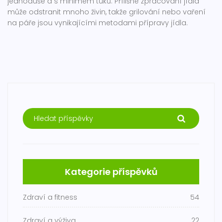
jednoduše a s minimem tuků. Přílišné zpracování jídla
může odstranit mnoho živin, takže grilování nebo vaření
na páře jsou vynikajícími metodami přípravy jídla.
Kategorie příspěvků
Zdraví a fitness
54
Zdraví a výživa
22