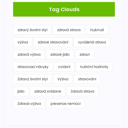
Tag Clouds
zdravý životní styl
zdravá strava
hubnutí
výživa
zdravé stravování
vyvážená strava
zdravá výživa
zdravé jídlo
zdraví
stravovací návyky
cvičení
nutriční hodnoty
Zdravý životní styl
Výživa
stravování
jídlo
zdravá snídaně
Zdravá strava
Zdravá výživa
prevence nemocí