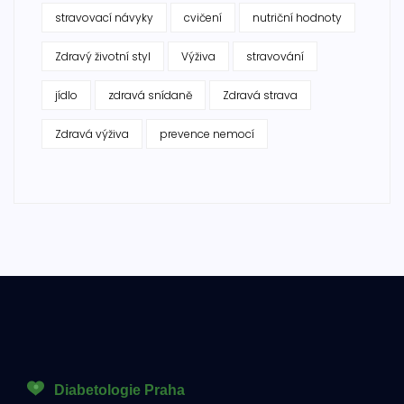
stravovací návyky
cvičení
nutriční hodnoty
Zdravý životní styl
Výživa
stravování
jídlo
zdravá snídaně
Zdravá strava
Zdravá výživa
prevence nemocí