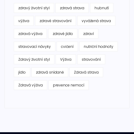
zdravý životní styl
zdravá strava
hubnutí
výživa
zdravé stravování
vyvážená strava
zdravá výživa
zdravé jídlo
zdraví
stravovací návyky
cvičení
nutriční hodnoty
Zdravý životní styl
Výživa
stravování
jídlo
zdravá snídaně
Zdravá strava
Zdravá výživa
prevence nemocí