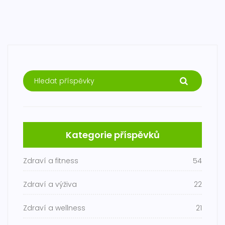
Kategorie příspěvků
Zdraví a fitness
54
Zdraví a výživa
22
Zdraví a wellness
21