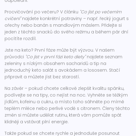
odpoledni.
Procvičování po večeru? V článku
"Co jíst po večerním
cvičení"
najdete konkrétní potraviny – např. řecký jogurt s
ořechy nebo banán s mandlovým máslem. Přidejte si
jeden z těchto snacků do svého režimu a během pár dní
pocítíte rozdíl.
Jste na keto? První fáze může být výzvou. V našem
průvodci
"Co jíst v první fázi keto diety"
najdete seznam
zeleniny s nízkým obsahem sacharidů a tip na
jednoduchý keto salát s avokádem a lososem. Stačí
připravit a můžete jíst bez starostí.
Na závěr – pokud chcete celkově zlepšit kvalitu spánku,
podívejte se na tipy, co nejíst na noc. Vyhněte se těžkým
jídlům, kofeinu a cukru, a místo toho sáhněte po mírně
teplém mléce nebo perlivé vodě s citronem. Členy těchto
změn si můžete udělat rutinu, která vám pomůže spát
klidněji a vstávat plní energie.
Takže pokud se chcete rychle a jednoduše posunout