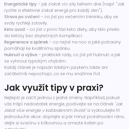
Energetické tipy
– jak získat víc síly během dne (např. "Jak
rychle a efektivně získat energii pro každý den").
Strava po cvičení
– co jíst po večerním tréninku, aby se
svaly rychleji zotavily.
Keto úvod
– co jíst v první fázi keto diety, aby tělo přešlo
do ketózy bez zbytečných komplikací.
Regenerace a spánek
– co nejíst na noc a jaké potraviny
pomáhají ke kvalitnímu spánku.
Hubnutí a výživa
– praktické rady, co jíst při hubnutí a jak
se vyhnout typickým chybám.
Každý článek je napsán lidským jazykem, takže ani
začátečník nepochopí, co se mu snažíme říct.
Jak využít tipy v praxi?
Nejlepší je začít jednou z jedné změny. Například, pokud
vás trápí nedostatek energie, podívejte se na článek
"Jak
získat více energie v každodenním životě"
a vyzkoušejte tři
jednoduché akce: dopřejte si pár minut protahování ráno,
dejte si svačinu s bílkovinou a omezte kofein po