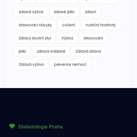
zdravá výživa
zdravé jídlo
zdraví
stravovací návyky
cvičení
nutriční hodnoty
Zdravý životní styl
Výživa
stravování
jídlo
zdravá snídaně
Zdravá strava
Zdravá výživa
prevence nemocí