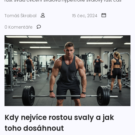
růst svalů
cvičení
svalová hypertrofie
svalový růst čas
Tomáš Škrabal
15 čec, 2024
0 Komentáře
Kdy nejvíce rostou svaly a jak
toho dosáhnout