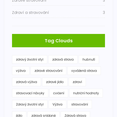
Zdravé stravování
3
Zdraví a stravování
3
Tag Clouds
zdravý životní styl
zdravá strava
hubnutí
výživa
zdravé stravování
vyvážená strava
zdravá výživa
zdravé jídlo
zdraví
stravovací návyky
cvičení
nutriční hodnoty
Zdravý životní styl
Výživa
stravování
jídlo
zdravá snídaně
Zdravá strava