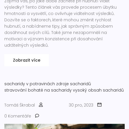
Zajímá vás, po jaké době začnete při hubnutí vidět
výsledky? Tento článek vás provede procesem úbytku
hmotnosti a vysvětlí, co ovlivňuje viditelnost výsledků.
Dozvíte se o faktorech, které mohou změnit rychlost
hubnutí, a nabídneme tipy, jak správným způsobem
dosáhnout svých cílů. Také jsme nezapomněli na
motivaci a význam konzistence při dosahování
udržitelných výsledků.
Zobrazit více
sacharidy v potravinách
zdroje sacharidů
stravování bohaté na sacharidy
vysoký obsah sacharidů
Tomáš Škrabal
30 pro, 2023
0 Komentáře