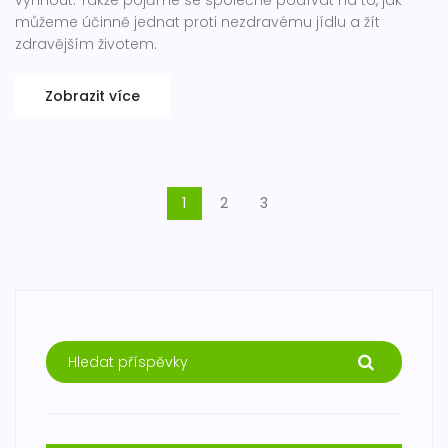
vyhnout. Takže pojďme se společně podívat na to, jak
můžeme účinně jednat proti nezdravému jídlu a žít
zdravějším životem.
Zobrazit více
1
2
3