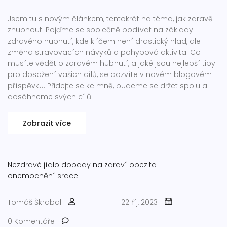
Jsem tu s novým článkem, tentokrát na téma, jak zdravě
zhubnout. Pojďme se společně podívat na základy
zdravého hubnutí, kde klíčem není drastický hlad, ale
změna stravovacích návyků a pohybová aktivita. Co
musíte vědět o zdravém hubnutí, a jaké jsou nejlepší tipy
pro dosažení vašich cílů, se dozvíte v novém blogovém
příspěvku. Přidejte se ke mně, budeme se držet spolu a
dosáhneme svých cílů!
Zobrazit více
Nezdravé jídlo
dopady na zdraví
obezita
onemocnění srdce
Tomáš Škrabal
22 říj, 2023
0 Komentáře