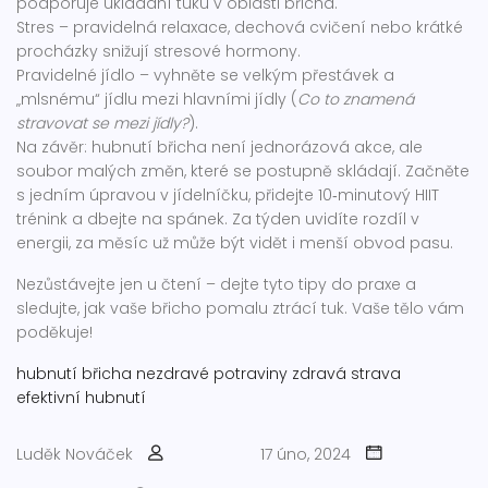
podporuje ukládání tuku v oblasti břicha.
Stres – pravidelná relaxace, dechová cvičení nebo krátké
procházky snižují stresové hormony.
Pravidelné jídlo – vyhněte se velkým přestávek a
„mlsnému“ jídlu mezi hlavními jídly (
Co to znamená
stravovat se mezi jídly?
).
Na závěr: hubnutí břicha není jednorázová akce, ale
soubor malých změn, které se postupně skládají. Začněte
s jedním úpravou v jídelníčku, přidejte 10‑minutový HIIT
trénink a dbejte na spánek. Za týden uvidíte rozdíl v
energii, za měsíc už může být vidět i menší obvod pasu.
Nezůstávejte jen u čtení – dejte tyto tipy do praxe a
sledujte, jak vaše břicho pomalu ztrácí tuk. Vaše tělo vám
poděkuje!
hubnutí břicha
nezdravé potraviny
zdravá strava
efektivní hubnutí
Luděk Nováček
17 úno, 2024