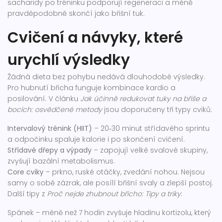
sacharidy po tréninku podporují regeneraci a méně
pravděpodobně skončí jako břišní tuk.
Cvičení a návyky, které
urychlí výsledky
Žádná dieta bez pohybu nedává dlouhodobé výsledky.
Pro hubnutí břicha funguje kombinace kardio a
posilování. V článku
Jak účinně redukovat tuky na břiše a
bocích: osvědčené metody
jsou doporučeny tři typy cviků:
Intervalový trénink (HIIT)
– 20‑30 minut střídavého sprintu
a odpočinku spaluje kalorie i po skončení cvičení.
Střídavé dřepy a výpady
– zapojují velké svalové skupiny,
zvyšují bazální metabolismus.
Core cviky
– prkno, ruské otáčky, zvedání nohou. Nejsou
samy o sobě zázrak, ale posílí břišní svaly a zlepší postoj.
Další tipy z
Proč nejde zhubnout břicho: Tipy a triky
:
Spánek – méně než 7 hodin zvyšuje hladinu kortizolu, který