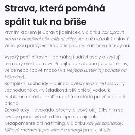
Strava, která pomáhá
spálit tuk na břiše
Prvním krokem je upravit jídelníček. V článku
Jak upravit
stravu k dosažení cíle snížení váhy
jsme už ukázali, že hlavní
viníci jsou přebytečné kalorie a cukry. Zaměřte se tedy na:
Vysoký podíl bílkovin
– pomáhají udržet svaly a zvyšují i
termický efekt potravy. Přidejte do každého jídla luštěniny,
vejce nebo libové maso (viz
Nejlepší Luštěniny bohaté na
bílkoviny
).
Komplexní sacharidy
– quinoa, oves, celozrnné těstoviny.
Jednoduché cukry (sladkosti, bílý chléb) vedou k
rychlému nárůstu inzulínu, což tuk ukládá právě v oblasti
břicha.
Zdravé tuky
– avokádo, ořechy, olivový olej. Díky nim se
zvyšuje pocit sytosti a tělo lépe spaluje tuk.
Nezapomeňte ani na timing. V článku
Kdy jíst sacharidy:
Klíčové momenty pro zdraví a energii
jsme zjistili, že