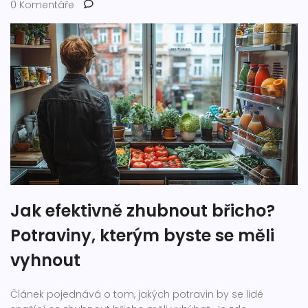
0 Komentáře
Jak efektivně zhubnout břicho?
Potraviny, kterým byste se měli
vyhnout
Článek pojednává o tom, jakých potravin by se lidé