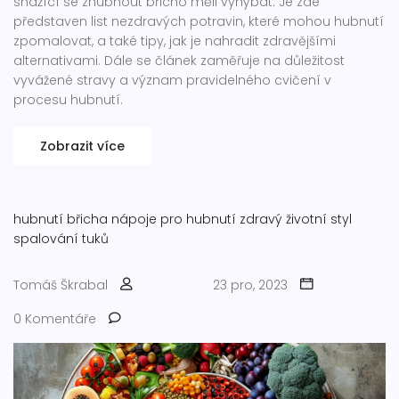
snažící se zhubnout břicho měli vyhýbat. Je zde
představen list nezdravých potravin, které mohou hubnutí
zpomalovat, a také tipy, jak je nahradit zdravějšími
alternativami. Dále se článek zaměřuje na důležitost
vyvážené stravy a význam pravidelného cvičení v
procesu hubnutí.
Zobrazit více
hubnutí břicha
nápoje pro hubnutí
zdravý životní styl
spalování tuků
Tomáš Škrabal
23 pro, 2023
0 Komentáře