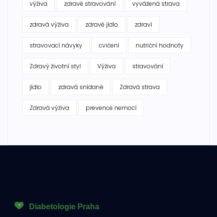
výživa
zdravé stravování
vyvážená strava
zdravá výživa
zdravé jídlo
zdraví
stravovací návyky
cvičení
nutriční hodnoty
Zdravý životní styl
Výživa
stravování
jídlo
zdravá snídaně
Zdravá strava
Zdravá výživa
prevence nemocí