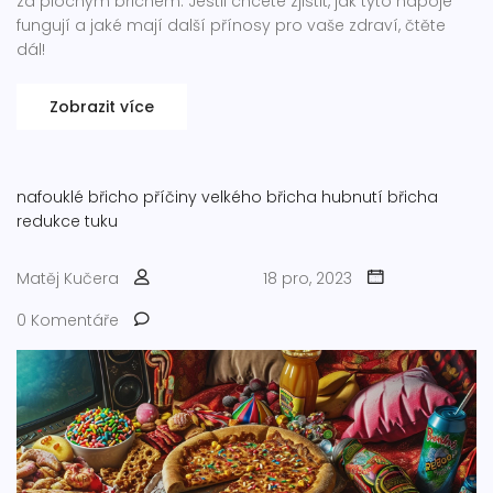
za plochým břichem. Jestli chcete zjistit, jak tyto nápoje
fungují a jaké mají další přínosy pro vaše zdraví, čtěte
dál!
Zobrazit více
nafouklé břicho
příčiny velkého břicha
hubnutí břicha
redukce tuku
Matěj Kučera
18 pro, 2023
0 Komentáře