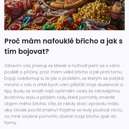
Proč mám nafouklé břicho a jak s
tím bojovat?
Zdravím vás, jmenuji se Marek a rozhodl jsem se s vámi
podělit o příčiny, proč mám velké břicho a jak proti tomu
bojuji. Uvědomuji si, že jde o problém, se kterým se potýká
mnoho z nás a chtěl bych vám přiblížit moje zkušenosti a
tipy. Budu se snažit najít optimální cesty ke zdravějšímu
životnímu stylu a přidám rady, které pomohly zmenšit
objem mého břicha. Víte, že někdy stačí opravdu málo,
aby člověk pocítil změnu? Pojďme se tedy podívat na to,
co mně osobně pomohlo dostat moje břicho zpět do
formy.