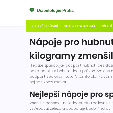
ZDRAVÉ PŘIBÍRÁNÍ
SKUPINY ORGANISMŮ
PŘEŽITÍ
Nápoje pro hubnutí
kilogramy zmenši
Hledáte způsob, jak podpořit hubnutí bez složi
na to, co pijete během dne. Správně zvolené n
podpořit spalování tuku. V tomto článku vám uká
nejlépe konzumovat.
Nejlepší nápoje pro s
Voda s citronem
– nejjednodušší a nejlevnějš
vstřebávat železo a podporuje kloubní zdraví.