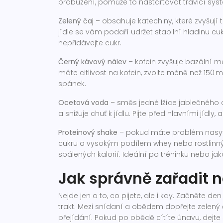
probuzení, pomůže to nastartovat trávicí syst
Zelený čaj
– obsahuje katechiny, které zvyšují
jídle se vám podaří udržet stabilní hladinu cukr
nepřidávejte cukr.
Černý kávový nálev
– kofein zvyšuje bazální m
máte citlivost na kofein, zvolte méně než 150 
spánek.
Ocetová voda
– směs jedné lžíce jablečného 
a snižuje chuť k jídlu. Pijte před hlavními jídly
Proteinový shake
– pokud máte problém nasyti
cukru a vysokým podílem whey nebo rostlinný
spálených kalorií. Ideální po tréninku nebo jak
Jak správně zařadit 
Nejde jen o to, co pijete, ale i kdy. Začněte de
trakt. Mezi snídaní a obědem dopřejte zelen
přejídání. Pokud po obědě cítíte únavu, dejte si