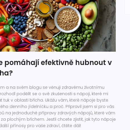
e pomáhají efektivně hubnout v
cha?
dam a na svém blogu se věnuji zdravému životnímu
rozhodl podělit se o své zkušenosti s nápoji, které mi
tuk v oblasti břicha. Ukážu vám, které nápoje byste
ého denního jídelníčku a proč. Připravil jsem si pro vás
tipů na jednoduché přípravy zdravých nápojů, které vám
 plochým břichem. Jestli chcete zjistit, jak tyto nápoje
další přínosy pro vaše zdraví, čtěte dál!