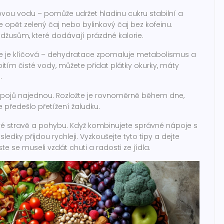
vou vodu – pomůže udržet hladinu cukru stabilní a
te opět zelený čaj nebo bylinkový čaj bez kofeinu.
usům, které dodávají prázdné kalorie.
 je klíčová – dehydratace zpomaluje metabolismus a
itím čisté vody, můžete přidat plátky okurky, máty
.
nápojů najednou. Rozložte je rovnoměrně během dne,
e předešlo přetížení žaludku.
ové stravě a pohybu. Když kombinujete správné nápoje s
ky přijdou rychleji. Vyzkoušejte tyto tipy a dejte
e se museli vzdát chuti a radosti ze jídla.