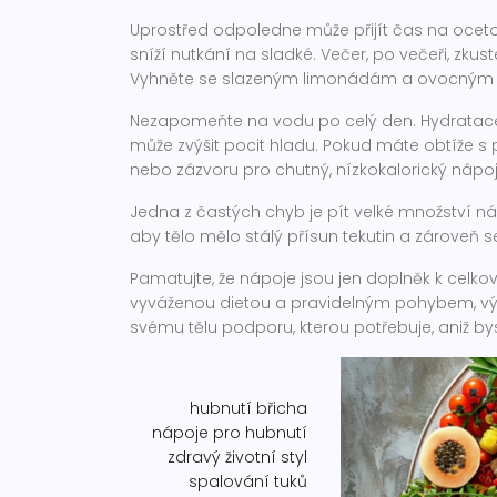
Uprostřed odpoledne může přijít čas na oceto
sníží nutkání na sladké. Večer, po večeři, zkus
Vyhněte se slazeným limonádám a ovocným dž
Nezapomeňte na vodu po celý den. Hydratace
může zvýšit pocit hladu. Pokud máte obtíže s p
nebo zázvoru pro chutný, nízkokalorický nápoj
Jedna z častých chyb je pít velké množství 
aby tělo mělo stálý přísun tekutin a zároveň s
Pamatujte, že nápoje jsou jen doplněk k celk
vyváženou dietou a pravidelným pohybem, výsled
svému tělu podporu, kterou potřebuje, aniž byst
hubnutí břicha
nápoje pro hubnutí
zdravý životní styl
spalování tuků