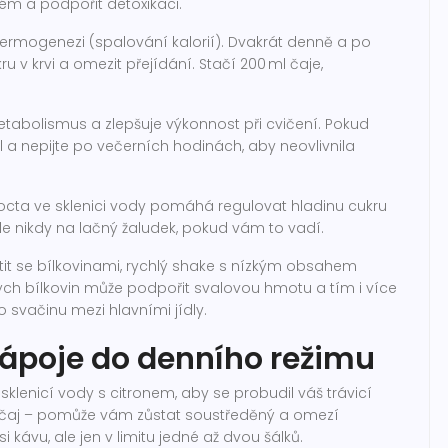
ém a podpořit detoxikaci.
 termogenezi (spalování kalorií). Dvakrát denně a po
u v krvi a omezit přejídání. Stačí 200 ml čaje,
etabolismus a zlepšuje výkonnost při cvičení. Pokud
ml a nepijte po večerních hodinách, aby neovlivnila
octa ve sklenici vody pomáhá regulovat hladinu cukru
, ale nikdy na lačný žaludek, pokud vám to vadí.
t se bílkovinami, rychlý shake s nízkým obsahem
ch bílkovin může podpořit svalovou hmotu a tím i více
o svačinu mezi hlavními jídly.
nápoje do denního režimu
n sklenicí vody s citronem, aby se probudil váš trávicí
ý čaj – pomůže vám zůstat soustředěný a omezí
 kávu, ale jen v limitu jedné až dvou šálků.