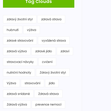
Tag Clouds
zdravý životní styl
zdravá strava
hubnutí
výživa
zdravé stravování
vyvážená strava
zdravá výživa
zdravé jídlo
zdraví
stravovací návyky
cvičení
nutriční hodnoty
Zdravý životní styl
Výživa
stravování
jídlo
zdravá snídaně
Zdravá strava
Zdravá výživa
prevence nemocí