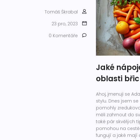
Tomáš Škrabal
23 pro, 2023
0 Komentáře
Jaké nápoj
oblasti bři
Ahoj, jmenuji se A
stylu. Dnes jsem se 
pomohly zredukovat 
měli zahrnout do sv
také pár skvělých 
pomohou na cestě za
fungují a jaké mají 