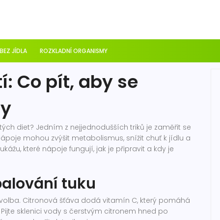
 BEZ JÍDLA
ROZKLADNÍ ORGANISMY
: Co pít, aby se
ly
tých diet? Jedním z nejjednodušších triků je zaměřit se
ápoje mohou zvýšit metabolismus, snížit chuť k jídlu a
žu, které nápoje fungují, jak je připravit a kdy je
palování tuku
í volba. Citronová šťáva dodá vitamín C, který pomáhá
 Pijte sklenici vody s čerstvým citronem hned po