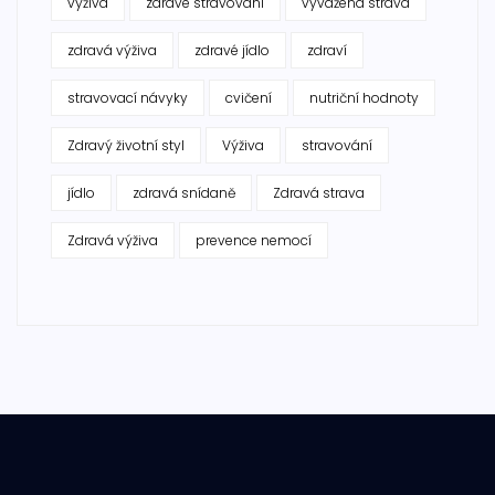
výživa
zdravé stravování
vyvážená strava
zdravá výživa
zdravé jídlo
zdraví
stravovací návyky
cvičení
nutriční hodnoty
Zdravý životní styl
Výživa
stravování
jídlo
zdravá snídaně
Zdravá strava
Zdravá výživa
prevence nemocí