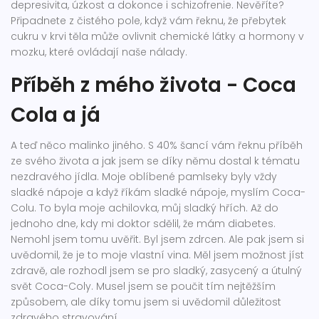
depresivita, úzkost a dokonce i schizofrenie. Nevěříte?
Připadnete z čistého pole, když vám řeknu, že přebytek
cukru v krvi těla může ovlivnit chemické látky a hormony v
mozku, které ovládají naše nálady.
Příběh z mého života - Coca
Cola a já
A teď něco malinko jiného. S 40% šancí vám řeknu příběh
ze svého života a jak jsem se díky němu dostal k tématu
nezdravého jídla. Moje oblíbené pamlseky byly vždy
sladké nápoje a když říkám sladké nápoje, myslím Coca-
Colu. To byla moje achilovka, můj sladký hřích. Až do
jednoho dne, kdy mi doktor sdělil, že mám diabetes.
Nemohl jsem tomu uvěřit. Byl jsem zdrcen. Ale pak jsem si
uvědomil, že je to moje vlastní vina. Měl jsem možnost jíst
zdravě, ale rozhodl jsem se pro sladký, zasycený a útulný
svět Coca-Coly. Musel jsem se poučit tím nejtěžším
způsobem, ale díky tomu jsem si uvědomil důležitost
zdravého stravování.