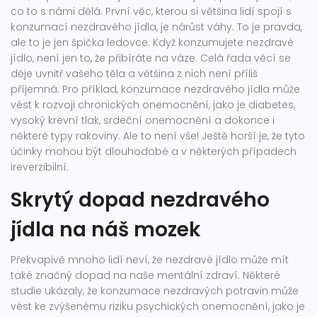
co to s námi dělá. První věc, kterou si většina lidí spojí s
konzumací nezdravého jídla, je nárůst váhy. To je pravda,
ale to je jen špička ledovce. Když konzumujete nezdravé
jídlo, není jen to, že přibíráte na váze. Celá řada věcí se
děje uvnitř vašeho těla a většina z nich není příliš
příjemná. Pro příklad, konzumace nezdravého jídla může
vést k rozvoji chronických onemocnění, jako je diabetes,
vysoký krevní tlak, srdeční onemocnění a dokonce i
některé typy rakoviny. Ale to není vše! Ještě horší je, že tyto
účinky mohou být dlouhodobé a v některých případech
ireverzibilní.
Skrytý dopad nezdravého
jídla na náš mozek
Překvapivě mnoho lidí neví, že nezdravé jídlo může mít
také značný dopad na naše mentální zdraví. Některé
studie ukázaly, že konzumace nezdravých potravin může
vést ke zvýšenému riziku psychických onemocnění, jako je