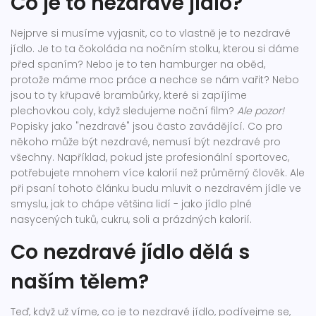
Co je to nezdravé jídlo?
Nejprve si musíme vyjasnit, co to vlastně je to nezdravé
jídlo. Je to ta čokoláda na nočním stolku, kterou si dáme
před spaním? Nebo je to ten hamburger na oběd,
protože máme moc práce a nechce se nám vařit? Nebo
jsou to ty křupavé brambůrky, které si zapíjíme
plechovkou coly, když sledujeme noční film?
Ale pozor!
Popisky jako "nezdravé" jsou často zavádějící. Co pro
někoho může být nezdravé, nemusí být nezdravé pro
všechny. Například, pokud jste profesionální sportovec,
potřebujete mnohem více kalorií než průměrný člověk. Ale
při psaní tohoto článku budu mluvit o nezdravém jídle ve
smyslu, jak to chápe většina lidí - jako jídlo plné
nasycených tuků, cukru, soli a prázdných kalorií.
Co nezdravé jídlo dělá s
naším tělem?
Teď, když už víme, co je to nezdravé jídlo, podívejme se,