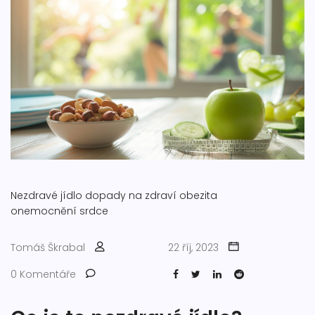
Nezdravé jídlo
dopady na zdraví
obezita
onemocnění srdce
Tomáš Škrabal
22 říj, 2023
0 Komentáře