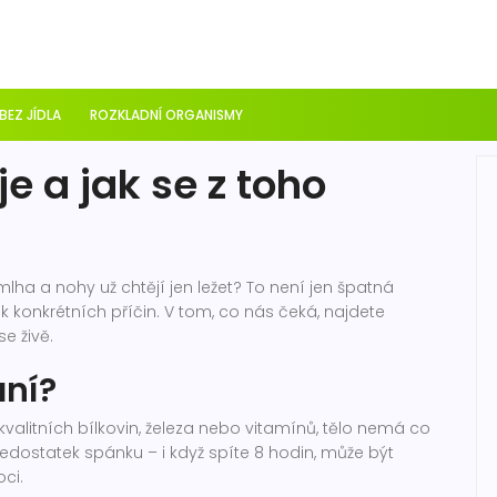
 BEZ JÍDLA
ROZKLADNÍ ORGANISMY
e a jak se z toho
lha a nohy už chtějí jen ležet? To není jen špatná
k konkrétních příčin. V tom, co nás čeká, najdete
se živě.
ání?
 kvalitních bílkovin, železa nebo vitamínů, tělo nemá co
 nedostatek spánku – i když spíte 8 hodin, může být
ci.