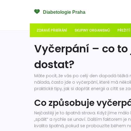
ZDRAVÉ PŘIBÍRÁNÍ
SKUPINY ORGANISMŮ
PŘEŽITÍ
Vyčerpání – co to j
dostat?
Máte pocit, že vás po celý den dopadá těžká m
nálada, často jde o vyčerpání, které má několi
praktické tipy, jak si dopřát energii a cítit se za
Co způsobuje vyčerp
Nejčastěji je to špatná strava. Když jíme málo
„spálit“ a rychle se unaví. Dalším faktorem je
kvalita špatná, pokud se probouzíte během no