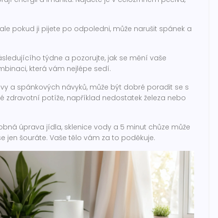
e pokud ji pijete po odpoledni, může narušit spánek a
ásledujícího týdne a pozorujte, jak se mění vaše
kombinaci, která vám nejlépe sedí.
avy a spánkových návyků, může být dobré poradit se s
é zdravotní potíže, například nedostatek železa nebo
drobná úprava jídla, sklenice vody a 5 minut chůze může
e jen šouráte. Vaše tělo vám za to poděkuje.