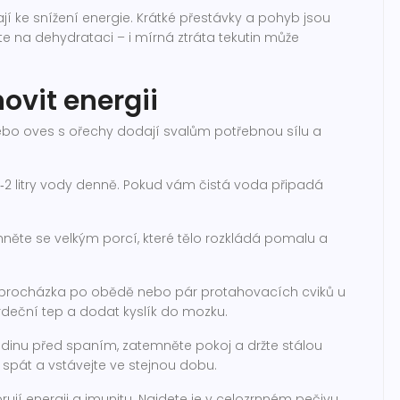
jí ke snížení energie. Krátké přestávky a pohyb jsou
te na dehydrataci – i mírná ztráta tekutin může
novit energii
nebo oves s ořechy dodají svalům potřebnou sílu a
,5‑2 litry vody denně. Pokud vám čistá voda připadá
něte se velkým porcí, které tělo rozkládá pomalu a
procházka po obědě nebo pár protahovacích cviků u
 srdeční tep a dodat kyslík do mozku.
odinu před spaním, zatemněte pokoj a držte stálou
e spát a vstávejte ve stejnou dobu.
jí energii a imunitu. Najdete je v celozrnném pečivu,