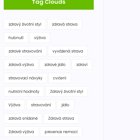
Tag Clouds
zdravý životní styl
zdravá strava
hubnutí
výživa
zdravé stravování
vyvážená strava
zdravá výživa
zdravé jídlo
zdraví
stravovací návyky
cvičení
nutriční hodnoty
Zdravý životní styl
Výživa
stravování
jídlo
zdravá snídaně
Zdravá strava
Zdravá výživa
prevence nemocí