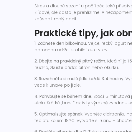
Stres a dlouhé sezení u počítače také přispíva
klíčové, ale často je přehlížíme. A nezapomeň
způsobit mdlý pocit.
Praktické tipy, jak ob
1. Začněte den bílkovinou.
Vejce, řecký jogurt 
pomohou udržet stabilní cukr v krvi.
2. Dbejte na pravidelný pitný režim.
Ideální je 1
nudná, zkuste přidat citron nebo okurku.
3. Rozvrhněte si malé jídlo každé 3‑4 hodiny.
Vyh
vede k únavě po jídle.
4. Pohybujte se během dne.
Stačí 5‑minutová 
stolu. Krátké „burst“ aktivity výrazně zvednou
5. Optimalizujte spánek.
Vypněte elektroniku h
teplotu kolem 18 °C. Vytvořte si rutinu – choďt
6. Doplňte vitamíny B a D.
Tyto vitamíny podporu