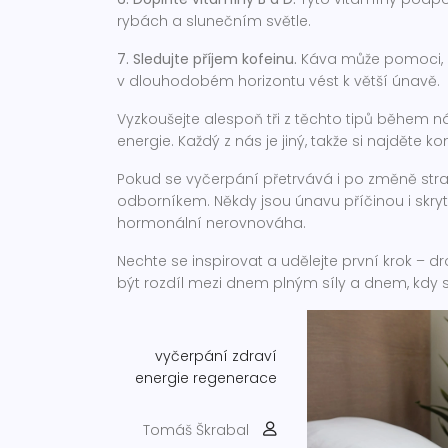
rybách a slunečním světle.
7. Sledujte příjem kofeinu.
Káva může pomoci, al
v dlouhodobém horizontu vést k větší únavě.
Vyzkoušejte alespoň tři z těchto tipů během n
energie. Každý z nás je jiný, takže si najděte 
Pokud se vyčerpání přetrvává i po změně str
odborníkem. Někdy jsou únavu příčinou i skryt
hormonální nerovnováha.
Nechte se inspirovat a udělejte první krok – 
být rozdíl mezi dnem plným síly a dnem, kdy s
vyčerpání
zdraví
energie
regenerace
Tomáš Škrabal