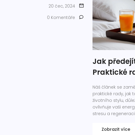
20 čec, 2024
0 Komentáře
Jak předejí
Praktické r
Náš článek se zamě
praktické rady, jak
životního stylu, dů
ovlivňuje vaši ener
stresu a regenerac
Zobrazit více