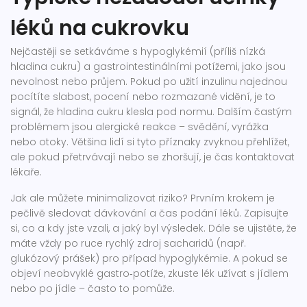
léků na cukrovku
Nejčastěji se setkáváme s hypoglykémií (příliš nízká
hladina cukru) a gastrointestinálními potížemi, jako jsou
nevolnost nebo průjem. Pokud po užití inzulinu najednou
pocítíte slabost, pocení nebo rozmazané vidění, je to
signál, že hladina cukru klesla pod normu. Dalším častým
problémem jsou alergické reakce – svědění, vyrážka
nebo otoky. Většina lidí si tyto příznaky zvyknou přehlížet,
ale pokud přetrvávají nebo se zhoršují, je čas kontaktovat
lékaře.
Jak ale můžete minimalizovat riziko? Prvním krokem je
pečlivě sledovat dávkování a čas podání léků. Zapisujte
si, co a kdy jste vzali, a jaký byl výsledek. Dále se ujistěte, že
máte vždy po ruce rychlý zdroj sacharidů (např.
glukózový prášek) pro případ hypoglykémie. A pokud se
objeví neobvyklé gastro‑potíže, zkuste lék užívat s jídlem
nebo po jídle – často to pomůže.