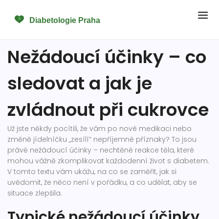
Nežádoucí účinky – co
sledovat a jak je
zvládnout při cukrovce
Už jste někdy pocítili, že vám po nové medikaci nebo
změně jídelníčku „zesílí“ nepříjemné příznaky? To jsou
právě nežádoucí účinky – nechtěné reakce těla, které
mohou vážně zkomplikovat každodenní život s diabetem.
V tomto textu vám ukážu, na co se zaměřit, jak si
uvědomit, že něco není v pořádku, a co udělat, aby se
situace zlepšila.
Typické nežádoucí účinky