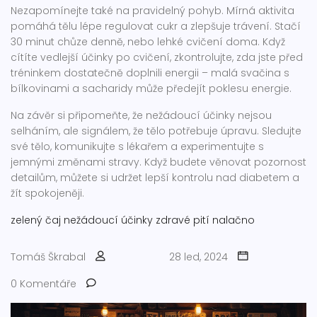
Nezapomínejte také na pravidelný pohyb. Mírná aktivita
pomáhá tělu lépe regulovat cukr a zlepšuje trávení. Stačí
30 minut chůze denně, nebo lehké cvičení doma. Když
cítíte vedlejší účinky po cvičení, zkontrolujte, zda jste před
tréninkem dostatečně doplnili energii – malá svačina s
bílkovinami a sacharidy může předejít poklesu energie.
Na závěr si připomeňte, že nežádoucí účinky nejsou
selháním, ale signálem, že tělo potřebuje úpravu. Sledujte
své tělo, komunikujte s lékařem a experimentujte s
jemnými změnami stravy. Když budete věnovat pozornost
detailům, můžete si udržet lepší kontrolu nad diabetem a
žít spokojeněji.
zelený čaj
nežádoucí účinky
zdravé pití
nalačno
Tomáš Škrabal
28 led, 2024
0 Komentáře