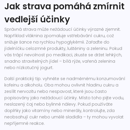
Jak strava pomáhá zmírnit
vedlejší účinky
Správná strava může nežádoucí účinky výrazně zjemnit.
Například vláknina zpomaluje vstřebávání cukru, což
snižuje šance na rychlou hypoglykémii. Zařaďte do
jídelníčku celozrnné produkty, luštěniny a zeleninu. Pokud
vás trápí nevolnost po medikaci, zkuste se držet lehkých,
snadno stravitelných jídel – bílá rýže, vařená zelenina
nebo nízkotučný jogurt.
Další praktický tip: vyhněte se nadměrnému konzumování
kofeinu a alkoholu. Oba mohou ovlivnit hladinu cukru a
zesílit nervozitu nebo nespavost, které jsou často
popisovány jako nežádoucí účinky. Místo toho pijte vodu,
neslazený čaj nebo bylinné nálevy. Pokud používáte
doplňky jako vitamíny nebo minerály, kontrolujte, zda
neobsahují cukr nebo umělé sladidla – ty mohou vyvolat
nepříjemné reakce.