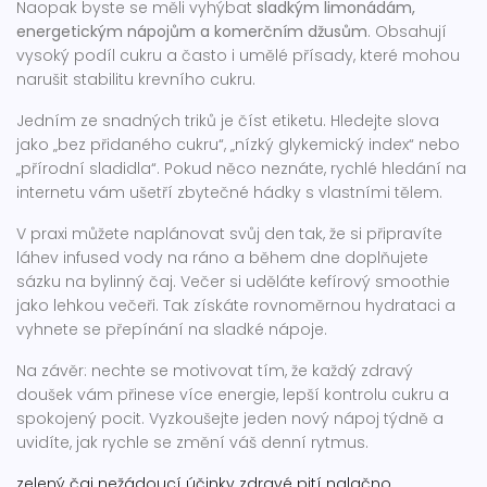
Naopak byste se měli vyhýbat
sladkým limonádám,
energetickým nápojům a komerčním džusům
. Obsahují
vysoký podíl cukru a často i umělé přísady, které mohou
narušit stabilitu krevního cukru.
Jedním ze snadných triků je číst etiketu. Hledejte slova
jako „bez přidaného cukru“, „nízký glykemický index“ nebo
„přírodní sladidla“. Pokud něco neznáte, rychlé hledání na
internetu vám ušetří zbytečné hádky s vlastními tělem.
V praxi můžete naplánovat svůj den tak, že si připravíte
láhev infused vody na ráno a během dne doplňujete
sázku na bylinný čaj. Večer si uděláte kefírový smoothie
jako lehkou večeři. Tak získáte rovnoměrnou hydrataci a
vyhnete se přepínání na sladké nápoje.
Na závěr: nechte se motivovat tím, že každý zdravý
doušek vám přinese více energie, lepší kontrolu cukru a
spokojený pocit. Vyzkoušejte jeden nový nápoj týdně a
uvidíte, jak rychle se změní váš denní rytmus.
zelený čaj
nežádoucí účinky
zdravé pití
nalačno