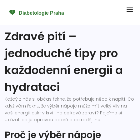
Zdravé pití –
jednoduché tipy pro
každodenní energii a
hydrataci
Každý z nás si občas řekne, že potřebuje něco k napití. Co
když vám řeknu, že výběr nápoje může mít velký vliv na
vaši energii, cukr v krvi i na celkové zdraví? Pojďme si
ukázat, co je opravdu dobré a co raději ne.
Proč je výběr nápoje