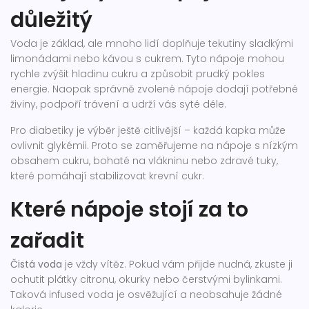
důležitý
Voda je základ, ale mnoho lidí doplňuje tekutiny sladkými
limonádami nebo kávou s cukrem. Tyto nápoje mohou
rychle zvýšit hladinu cukru a způsobit prudký pokles
energie. Naopak správně zvolené nápoje dodají potřebné
živiny, podpoří trávení a udrží vás syté déle.
Pro diabetiky je výběr ještě citlivější – každá kapka může
ovlivnit glykémii. Proto se zaměřujeme na nápoje s nízkým
obsahem cukru, bohaté na vlákninu nebo zdravé tuky,
které pomáhají stabilizovat krevní cukr.
Které nápoje stojí za to
zařadit
Čistá voda
je vždy vítěz. Pokud vám přijde nudná, zkuste ji
ochutit plátky citronu, okurky nebo čerstvými bylinkami.
Taková infused voda je osvěžující a neobsahuje žádné