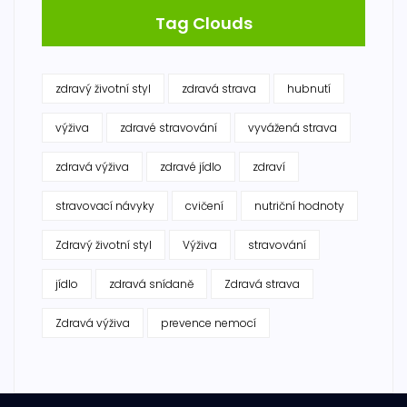
Tag Clouds
zdravý životní styl
zdravá strava
hubnutí
výživa
zdravé stravování
vyvážená strava
zdravá výživa
zdravé jídlo
zdraví
stravovací návyky
cvičení
nutriční hodnoty
Zdravý životní styl
Výživa
stravování
jídlo
zdravá snídaně
Zdravá strava
Zdravá výživa
prevence nemocí