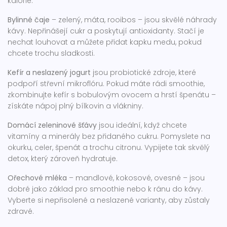
kalorie.
Bylinné čaje
– zelený, máta, rooibos – jsou skvělé náhrady
kávy. Nepřinášejí cukr a poskytují antioxidanty. Stačí je
nechat louhovat a můžete přidat kapku medu, pokud
chcete trochu sladkosti.
Kefír a neslazený jogurt
jsou probiotické zdroje, které
podpoří střevní mikroflóru. Pokud máte rádi smoothie,
zkombinujte kefír s bobulovým ovocem a hrstí špenátu –
získáte nápoj plný bílkovin a vlákniny.
Domácí zeleninové šťávy
jsou ideální, když chcete
vitamíny a minerály bez přidaného cukru. Pomyslete na
okurku, celer, špenát a trochu citronu. Vypijete tak skvělý
detox, který zároveň hydratuje.
Ořechové mléka
– mandlové, kokosové, ovesné – jsou
dobré jako základ pro smoothie nebo k ránu do kávy.
Vyberte si nepřisolené a neslazené varianty, aby zůstaly
zdravé.