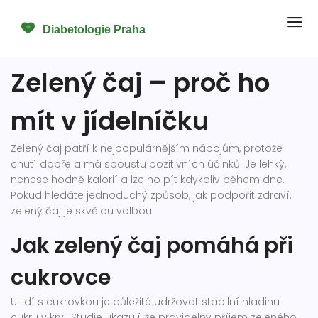
Zelený čaj – proč ho
mít v jídelníčku
Zelený čaj patří k nejpopulárnějším nápojům, protože
chutí dobře a má spoustu pozitivních účinků. Je lehký,
nenese hodně kalorií a lze ho pít kdykoliv během dne.
Pokud hledáte jednoduchý způsob, jak podpořit zdraví,
zelený čaj je skvělou volbou.
Jak zelený čaj pomáhá při
cukrovce
U lidí s cukrovkou je důležité udržovat stabilní hladinu
cukru v krvi. Studie ukazují, že pravidelný příjem zeleného