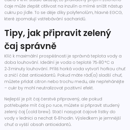
čaje může zlepšit citlivost na inzulín a mírně snížit nástup
cukru po jídle. To se děje díky polyfenolům, hlavně EGCG,
které zpomalují vstřebávání sacharidů.
Tipy, jak připravit zelený
čaj správně
Klíč k maximální prospěšnosti je správná teplota vody a
doba louhování. Ideální je voda o teplotě 75‑80 °C a
2‑3 minuty louhování. Příliš horká voda vytvoří hořkou chuť
a zničí část antioxidantů. Pokud máte rád(a) sladší chuť,
můžete přidat citron nebo trochu medu, ale nepřehánějte
– cukr by mohl neutralizovat pozitivní efekt.
Nejlepší je pít čaj čerstvě připravený, ale pokud
potřebujete mít čaj po ruce, můžete si připravit studený
zelený čaj (cold brew). Stačí nasypat čajové lístky do
vody v lednici a nechat 6‑8 hodin. Výsledkem je jemnější
chuť a vyšší obsah antioxidantů.