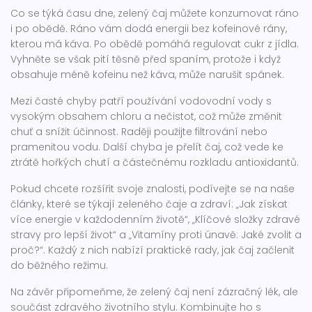
Co se týká času dne, zelený čaj můžete konzumovat ráno
i po obědě. Ráno vám dodá energii bez kofeinové rány,
kterou má káva. Po obědě pomáhá regulovat cukr z jídla.
Vyhněte se však pití těsně před spaním, protože i když
obsahuje méně kofeinu než káva, může narušit spánek.
Mezi časté chyby patří používání vodovodní vody s
vysokým obsahem chloru a nečistot, což může změnit
chuť a snížit účinnost. Raději použijte filtrování nebo
pramenitou vodu. Další chyba je přelít čaj, což vede ke
ztrátě hořkých chutí a částečnému rozkladu antioxidantů.
Pokud chcete rozšířit svoje znalosti, podívejte se na naše
články, které se týkají zeleného čaje a zdraví: „Jak získat
více energie v každodenním životě“, „Klíčové složky zdravé
stravy pro lepší život“ a „Vitamíny proti únavě: Jaké zvolit a
proč?“. Každý z nich nabízí praktické rady, jak čaj začlenit
do běžného režimu.
Na závěr připomeňme, že zelený čaj není zázračný lék, ale
součást zdravého životního stylu. Kombinujte ho s