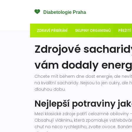
ZDRAVÉ PŘIBÍRÁNÍ
SKUPINY ORGANISMŮ
PŘEŽITÍ
Zdrojové sacharidy
vám dodaly energ
Chcete mít během dne dost energie, ale neví
na kvalitní sacharidy. Nejsou to jen cukry, ale
dlouhou dobu.
Nejlepší potraviny ja
Mezi klasické zdroje patří celozrnné obiloviny
Obsahují vlákninu, která zpomaluje vstřebáván
chuť na něco rychlejšího, zvolte ovoce. Banány