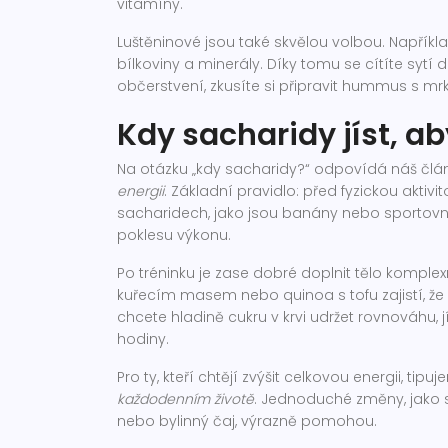
vitamíny.
Luštěninové jsou také skvělou volbou. Napříkl
bílkoviny a minerály. Díky tomu se cítíte sytí
občerstvení, zkusíte si připravit hummus s mr
Kdy sacharidy jíst, a
Na otázku „kdy sacharidy?“ odpovídá náš čl
energii
. Základní pravidlo: před fyzickou aktiv
sacharidech, jako jsou banány nebo sportovní
poklesu výkonu.
Po tréninku je zase dobré doplnit tělo komple
kuřecím masem nebo quinoa s tofu zajistí, že 
chcete hladině cukru v krvi udržet rovnováhu,
hodiny.
Pro ty, kteří chtějí zvýšit celkovou energii, ti
každodenním životě
. Jednoduché změny, jako s
nebo bylinný čaj, výrazně pomohou.