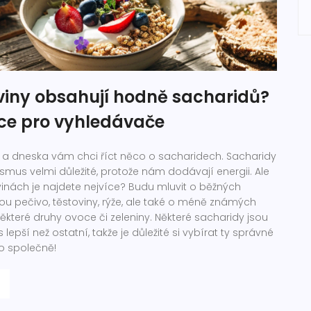
viny obsahují hodně sacharidů?
ce pro vyhledávače
tr a dneska vám chci říct něco o sacharidech. Sacharidy
smus velmi důležité, protože nám dodávají energii. Ale
avinách je najdete nejvíce? Budu mluvit o běžných
sou pečivo, těstoviny, rýže, ale také o méně známých
některé druhy ovoce či zeleniny. Některé sacharidy jsou
epší než ostatní, takže je důležité si vybírat ty správné
o společně!