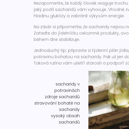
Nezapomeňte, že každý člověk reaguje trochu 
jaký podíl sacharidů vám vyhovuje. Vhodně zv
hladinu glukózy a zabránit výkyvům energie.
Na závěr si připomeňte, že sacharidy nejsou nep
Zařaďte do jídelníčku celozrnné produkty, ovoce
během dne stabilizuje.
Jednoduchý tip: připravte si týdenní plán jídl
potravinu bohatou na sacharidy. Pak už jen do
Taková rutina vám ušetří starosti a podpoří zdr
sacharidy v
potravinách
zdroje sacharidů
stravování bohaté na
sacharidy
vysoký obsah
sacharidů