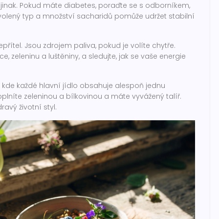
jinak. Pokud máte diabetes, poraďte se s odborníkem,
olený typ a množství sacharidů pomůže udržet stabilní
řítel. Jsou zdrojem paliva, pokud je volíte chytře.
, zeleninu a luštěniny, a sledujte, jak se vaše energie
a, kde každé hlavní jídlo obsahuje alespoň jednu
plníte zeleninou a bílkovinou a máte vyvážený talíř.
avý životní styl.