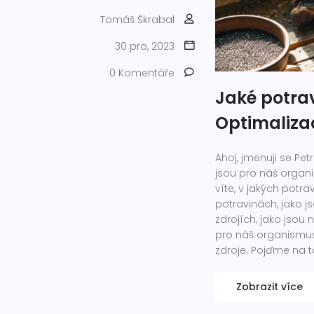
Tomáš Škrabal
30 pro, 2023
0 Komentáře
Jaké potra
Optimaliza
Ahoj, jmenuji se Pe
jsou pro náš organi
víte, v jakých potr
potravinách, jako j
zdrojích, jako jsou 
pro náš organismus l
zdroje. Pojďme na t
Zobrazit více