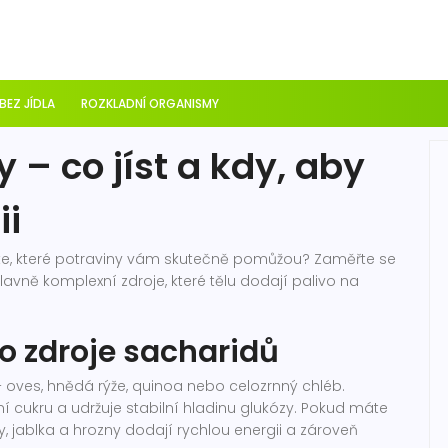
 BEZ JÍDLA
ROZKLADNÍ ORGANISMY
 – co jíst a kdy, aby
ii
te, které potraviny vám skutečně pomůžou? Zaměřte se
 hlavně komplexní zdroje, které tělu dodají palivo na
ko zdroje sacharidů
 – oves, hnědá rýže, quinoa nebo celozrnný chléb.
í cukru a udržuje stabilní hladinu glukózy. Pokud máte
, jablka a hrozny dodají rychlou energii a zároveň