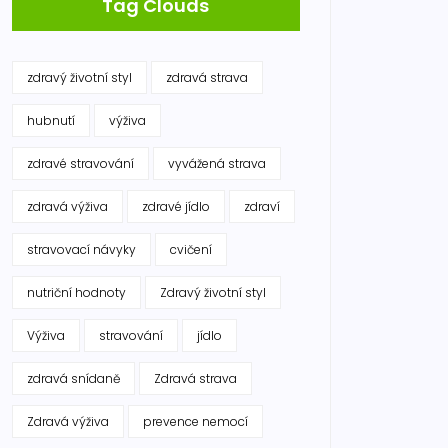
Tag Clouds
zdravý životní styl
zdravá strava
hubnutí
výživa
zdravé stravování
vyvážená strava
zdravá výživa
zdravé jídlo
zdraví
stravovací návyky
cvičení
nutriční hodnoty
Zdravý životní styl
Výživa
stravování
jídlo
zdravá snídaně
Zdravá strava
Zdravá výživa
prevence nemocí