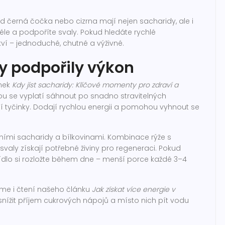
ad černá čočka nebo cizrna mají nejen sacharidy, ale i
 déle a podpoříte svaly. Pokud hledáte rychlé
kví – jednoduché, chutné a výživné.
by podpořily výkon
ánek
Kdy jíst sacharidy: Klíčové momenty pro zdraví a
itou se vyplatí sáhnout po snadno stravitelných
 tyčinky. Dodají rychlou energii a pomohou vyhnout se
xními sacharidy a bílkovinami. Kombinace rýže s
svaly získají potřebné živiny pro regeneraci. Pokud
 jídlo si rozložte během dne – menší porce každé 3–4
pujeme i čtení našeho článku
Jak získat více energie v
nížit příjem cukrových nápojů a místo nich pít vodu