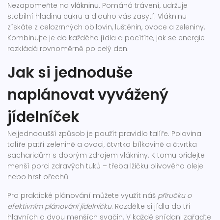
Nezapomeňte na
vlákninu
. Pomáhá trávení, udržuje
stabilní hladinu cukru a dlouho vás zasytí. Vlákninu
získáte z celozrnných obilovin, luštěnin, ovoce a zeleniny.
Kombinujte je do každého jídla a pocítíte, jak se energie
rozkládá rovnoměrně po celý den.
Jak si jednoduše
naplánovat vyvážený
jídelníček
Nejjednodušší způsob je použít pravidlo talíře. Polovina
talíře patří zelenině a ovoci, čtvrtka bílkovině a čtvrtka
sacharidům s dobrým zdrojem vlákniny. K tomu přidejte
menší porci zdravých tuků – třeba lžičku olivového oleje
nebo hrst ořechů.
Pro praktické plánování můžete využít náš
příručku o
efektivním plánování jídelníčku
. Rozdělte si jídla do tří
hlavních a dvou menších svačin. V každé snídani zařaďte