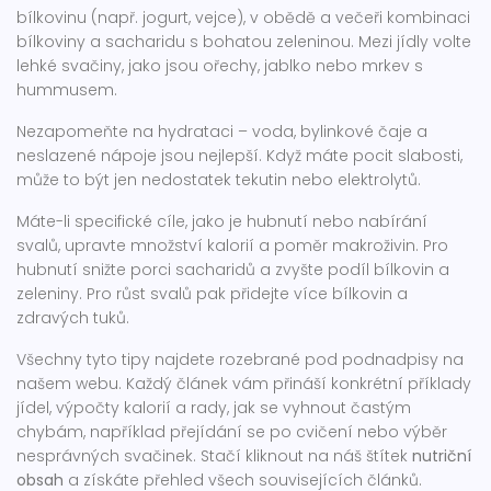
bílkovinu (např. jogurt, vejce), v obědě a večeři kombinaci
bílkoviny a sacharidu s bohatou zeleninou. Mezi jídly volte
lehké svačiny, jako jsou ořechy, jablko nebo mrkev s
hummusem.
Nezapomeňte na hydrataci – voda, bylinkové čaje a
neslazené nápoje jsou nejlepší. Když máte pocit slabosti,
může to být jen nedostatek tekutin nebo elektrolytů.
Máte-li specifické cíle, jako je hubnutí nebo nabírání
svalů, upravte množství kalorií a poměr makroživin. Pro
hubnutí snižte porci sacharidů a zvyšte podíl bílkovin a
zeleniny. Pro růst svalů pak přidejte více bílkovin a
zdravých tuků.
Všechny tyto tipy najdete rozebrané pod podnadpisy na
našem webu. Každý článek vám přináší konkrétní příklady
jídel, výpočty kalorií a rady, jak se vyhnout častým
chybám, například přejídání se po cvičení nebo výběr
nesprávných svačinek. Stačí kliknout na náš štítek
nutriční
obsah
a získáte přehled všech souvisejících článků.