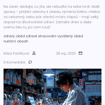
Na závěr: sledujte, co jíte, ale nebuďte na sebe tvrdí. Malé
úpravy – přidání zeleniny k obědu, výměna bílého chleba
za celozrnný, nebo pár ořechů místo chipsů – mají velký
dopad na dlouhodobé zdraví. Začněte dnes a dejte
svému tělu to, po čem touží.
zdravý oběd
zdravé stravování
vyvážený oběd
nutriční obsah
Klára Pavlíková
28 srp, 2023
0 Komentáře