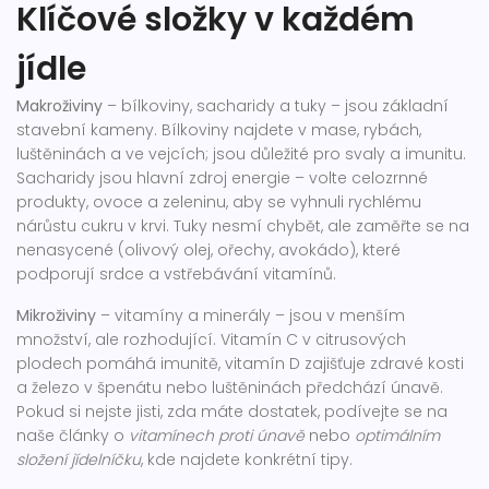
Klíčové složky v každém
jídle
Makroživiny
– bílkoviny, sacharidy a tuky – jsou základní
stavební kameny. Bílkoviny najdete v mase, rybách,
luštěninách a ve vejcích; jsou důležité pro svaly a imunitu.
Sacharidy jsou hlavní zdroj energie – volte celozrnné
produkty, ovoce a zeleninu, aby se vyhnuli rychlému
nárůstu cukru v krvi. Tuky nesmí chybět, ale zaměřte se na
nenasycené (olivový olej, ořechy, avokádo), které
podporují srdce a vstřebávání vitamínů.
Mikroživiny
– vitamíny a minerály – jsou v menším
množství, ale rozhodující. Vitamín C v citrusových
plodech pomáhá imunitě, vitamín D zajišťuje zdravé kosti
a železo v špenátu nebo luštěninách předchází únavě.
Pokud si nejste jisti, zda máte dostatek, podívejte se na
naše články o
vitamínech proti únavě
nebo
optimálním
složení jídelníčku
, kde najdete konkrétní tipy.