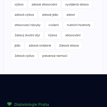
výživa
zdravé stravování
vyvážená strava
zdravá výživa
zdravé jídlo
zdraví
stravovací návyky
cvičení
nutriční hodnoty
Zdravý životní styl
Výživa
stravování
jídlo
zdravá snídaně
Zdravá strava
Zdravá výživa
prevence nemocí