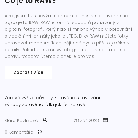
Co je to RAW?
Ahoj, jsem tu s novým článkem a dnes se podíváme na
to, co je to RAW. RAW je formát souborů používaný v
digitální fotografii, který nabízí mnoho výhod v porovnání
s tradičními formáty jako je JPEG. Díky RAW můžete fotky
upravovat mnohem flexibilněji, aniž byste přišli o jakékoliv
detaily. Pokud jste vášnivý fotograf nebo se zajímáte o
úpravu fotografií, tento článek je pro vás!
Zobrazit více
Zdravá výživa
důvody zdravého stravování
výhody zdravého jídla
jak jíst zdravě
Klára Pavlíková
28 zář, 2023
0 Komentáře