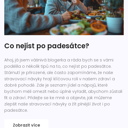
Co nejíst po padesátce?
Ahoj, já jsem vášnivá blogerka a ráda bych se s vámi
podělila o několik tipů na to, co nejíst po padesátce.
Stárnutí je přirozené, ale často zapomínáme, že naše
stravovací návyky hrají klíčovou roli v našem zdraví a
dobré pohodě. Zde je seznam jídel a nápojů, které
bychom měli omezit nebo úplně vyřadit, abychom zůstali
fit a zdraví. Přidejte se ke mně a objevte, jak můžeme
zlepšit naše stravovací návyky a žít plnější život i po
padesátce.
Zobrazit více