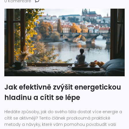
0 Komentáře
Jak efektivně zvýšit energetickou
hladinu a cítit se lépe
Hledáte způsoby, jak do svého těla dostat více energie a
cítit se aktivněji? Tento článek prozkoumá praktické
metody a návyky, které vám pomohou povzbudit vaši