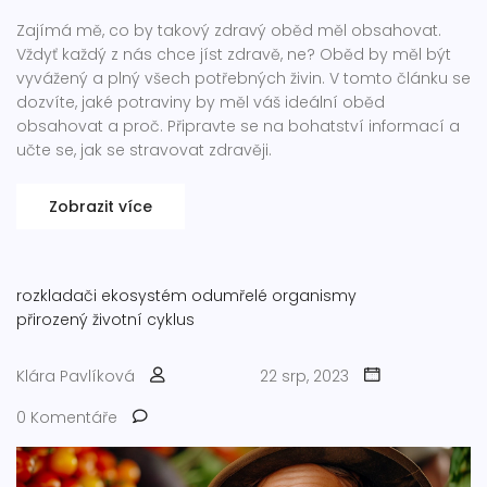
Zajímá mě, co by takový zdravý oběd měl obsahovat.
Vždyť každý z nás chce jíst zdravě, ne? Oběd by měl být
vyvážený a plný všech potřebných živin. V tomto článku se
dozvíte, jaké potraviny by měl váš ideální oběd
obsahovat a proč. Připravte se na bohatství informací a
učte se, jak se stravovat zdravěji.
Zobrazit více
rozkladači
ekosystém
odumřelé organismy
přirozený životní cyklus
Klára Pavlíková
22 srp, 2023
0 Komentáře