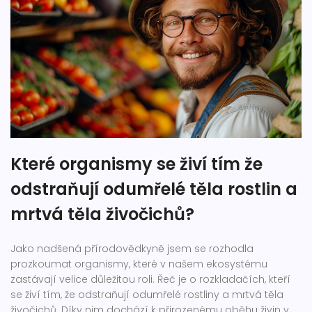
Které organismy se živí tím že
odstraňují odumřelé těla rostlin a
mrtvá těla živočichů?
Jako nadšená přírodovědkyně jsem se rozhodla
prozkoumat organismy, které v našem ekosystému
zastávají velice důležitou roli. Řeč je o rozkladačích, kteří
se živí tím, že odstraňují odumřelé rostliny a mrtvá těla
živočichů. Díky nim dochází k přirozenému oběhu živin v