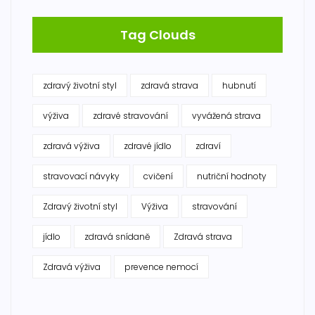
Tag Clouds
zdravý životní styl
zdravá strava
hubnutí
výživa
zdravé stravování
vyvážená strava
zdravá výživa
zdravé jídlo
zdraví
stravovací návyky
cvičení
nutriční hodnoty
Zdravý životní styl
Výživa
stravování
jídlo
zdravá snídaně
Zdravá strava
Zdravá výživa
prevence nemocí