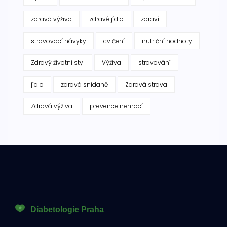
zdravá výživa
zdravé jídlo
zdraví
stravovací návyky
cvičení
nutriční hodnoty
Zdravý životní styl
Výživa
stravování
jídlo
zdravá snídaně
Zdravá strava
Zdravá výživa
prevence nemocí