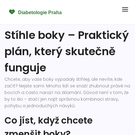
Stíhle boky – Praktický
plán, který skutečně
funguje
Chcete, aby vaše boky vypadaly štíhleji, ale nevíte, kde
začít? Nejste sami. Mnoho lidí se snaží zhubnout právě na
bocích a často narazí na zklamání. Důvod není v tom, že
by to šlo – stačí jen najít správnou kombinaci stravy,
pohybu a jednoduchých návyků.
Co jíst, když chcete
zmenšit boky?