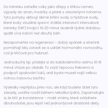
Do tréninku zařaďte cviky jako dřepy s šířkou ramen,
výpady do stran, mostíky a plank s otevřenými nohama.
Tyto pohyby aktivují šikmé břišní svaly a hýžďové svaly,
které boky vizuálně zpevní. Krátké, intenzivní intervalové
tréninky (HIIT) trvající 15‑20 minut dvakrát týdně dokážou
spálit více kalorií než dlouhý běh.
Nezapomeňte na regeneraci – dobrý spánek a strečink
pomáhají tělu zotavit se a udržet hormonální rovnováhu,
což je klíčové pro hubnutí.
Jednoduchý tip: přidejte si do každodenního režimu 10‑15
minut chůze po obědě. To zvýší tepovou frekvenci a
podpoří spalování tuků, aniž byste museli najít velkou
volnou časovou šachtu.
Výsledky nepřijdou přes noc, ale když budete držet tyto
zásady, uvidíte rozdíl během několika týdnů. Zapamatujte
si, že klíč je konzistence – malé změny, které zvládnete
dlouhodobě, jsou lepší než jednorázové drastické diety.