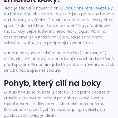
Jídlo je základ. V našem článku
Jak účinně redukovat tuky
na břiše a bocích
se dozvíte, že klíč jsou potraviny bohaté
na bílkoviny a vlákninu. Protein pomáhá udržet svaly, které
spalují kalorie i v klidu. Zkuste do jídelníčku zařadit libové
maso, ryby, vejce, luštěniny nebo řecký jogurt. Vláknina
zase zpomaluje vstřebávání cukrů, takže se vyhnete
výkyvům inzulinu, které podporují ukládání tuku.
Naopak se vyhněte cukrům na prázdno (sladkosti, bílý
chléb, slazené nápoje) a jednoduchým sacharidům těsně
před spaním. Při nočním jídle tělo spí, ale trávení ne, a tak
se tuk ukládá spíš než spaluje.
Pohyb, který cílí na boky
Existuje mýtus, že můžete „spálit tuk jen z jedné části těla“.
Pravda je taková, že cvičení pomáhá celkově zrychlit
metabolismus a díky tomu i tuk z boků postupně mizí.
Kombinace kardio (rychlá chůze, jogging, cyklistika) a
posilovacích cviků je ideální.