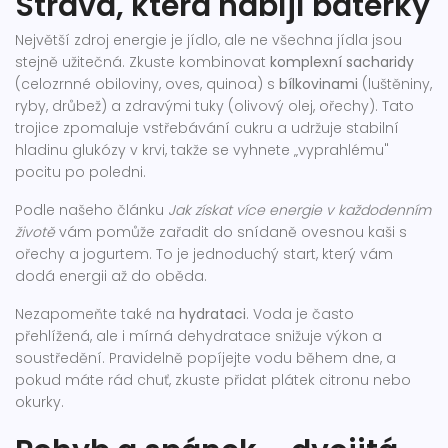
Strava, která nabíjí baterky
Největší zdroj energie je jídlo, ale ne všechna jídla jsou
stejně užitečná. Zkuste kombinovat
komplexní sacharidy
(celozrnné obiloviny, oves, quinoa) s
bílkovinami
(luštěniny,
ryby, drůbež) a zdravými tuky (olivový olej, ořechy). Tato
trojice zpomaluje vstřebávání cukru a udržuje stabilní
hladinu glukózy v krvi, takže se vyhnete „vyprahlému"
pocitu po poledni.
Podle našeho článku
Jak získat více energie v každodenním
životě
vám pomůže zařadit do snídaně ovesnou kaši s
ořechy a jogurtem. To je jednoduchý start, který vám
dodá energii až do oběda.
Nezapomeňte také na
hydrataci
. Voda je často
přehlížená, ale i mírná dehydratace snižuje výkon a
soustředění. Pravidelně popíjejte vodu během dne, a
pokud máte rád chuť, zkuste přidat plátek citronu nebo
okurky.