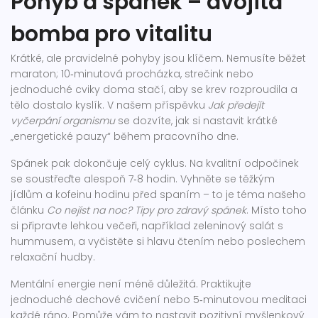
Pohyb a spánek – dvojitá
bomba pro vitalitu
Krátké, ale pravidelné pohyby jsou klíčem. Nemusíte běžet
maraton; 10‑minutová procházka, strečink nebo
jednoduché cviky doma stačí, aby se krev rozproudila a
tělo dostalo kyslík. V našem příspěvku
Jak předejít
vyčerpání organismu
se dozvíte, jak si nastavit krátké
„energetické pauzy“ během pracovního dne.
Spánek pak dokončuje celý cyklus. Na kvalitní odpočinek
se soustřeďte alespoň 7‑8 hodin. Vyhněte se těžkým
jídlům a kofeinu hodinu před spaním – to je téma našeho
článku
Co nejíst na noc? Tipy pro zdravý spánek
. Místo toho
si připravte lehkou večeři, například zeleninový salát s
hummusem, a vyčistěte si hlavu čtením nebo poslechem
relaxační hudby.
Mentální energie není méně důležitá. Praktikujte
jednoduché dechové cvičení nebo 5‑minutovou meditaci
každé ráno. Pomůže vám to nastavit pozitivní myšlenkový