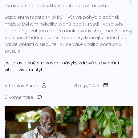
rámec a snížit stres, který často rozzáří únavu.
Zapojením těchto tří pilířů – výživa, pohyb a spánek –
můžete během několika týdnů pocítit rozdíl. Vaše tělo
bude fungovat jako dobře naolejovaný stroj: méně únavy,
více soustředění a lepší nálada. Vyzkoušejte jeden tip z
každé oblasti a sledujte, jak se vaše vitalita postupně
zvyšuje.
jíst pravidelně
stravovací návyky
zdravé stravování
vitální životní styl
Vítězslav Bureš
26 srp, 2023
0 Komentáře