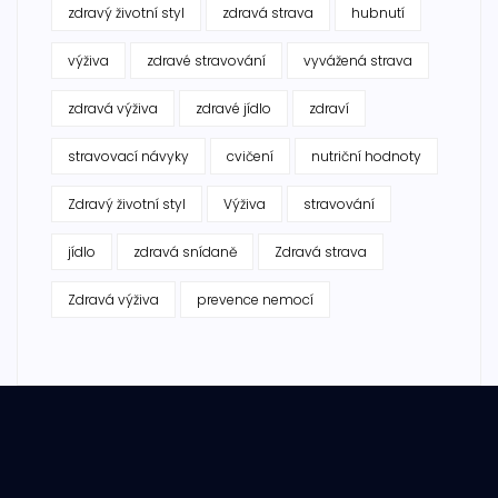
zdravý životní styl
zdravá strava
hubnutí
výživa
zdravé stravování
vyvážená strava
zdravá výživa
zdravé jídlo
zdraví
stravovací návyky
cvičení
nutriční hodnoty
Zdravý životní styl
Výživa
stravování
jídlo
zdravá snídaně
Zdravá strava
Zdravá výživa
prevence nemocí