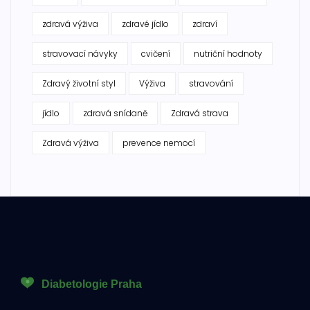
zdravá výživa
zdravé jídlo
zdraví
stravovací návyky
cvičení
nutriční hodnoty
Zdravý životní styl
Výživa
stravování
jídlo
zdravá snídaně
Zdravá strava
Zdravá výživa
prevence nemocí