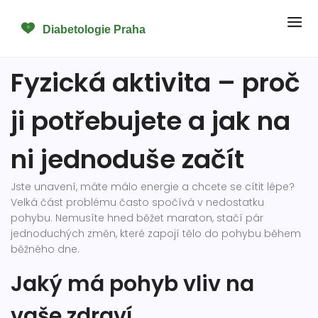
Fyzická aktivita – proč
ji potřebujete a jak na
ni jednoduše začít
Jste unavení, máte málo energie a chcete se cítit lépe?
Velká část problému často spočívá v nedostatku
pohybu. Nemusíte hned běžet maraton, stačí pár
jednoduchých změn, které zapojí tělo do pohybu během
běžného dne.
Jaký má pohyb vliv na
vaše zdraví