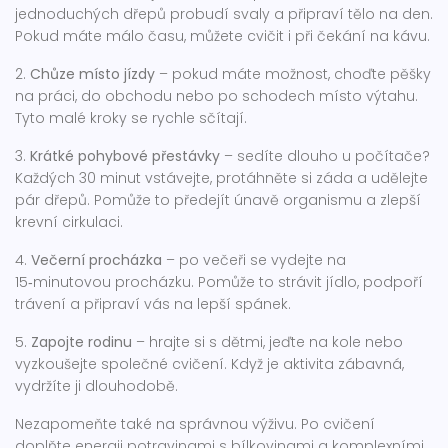
jednoduchých dřepů probudí svaly a připraví tělo na den.
Pokud máte málo času, můžete cvičit i při čekání na kávu.
2.
Chůze místo jízdy
– pokud máte možnost, choďte pěšky
na práci, do obchodu nebo po schodech místo výtahu.
Tyto malé kroky se rychle sčítají.
3.
Krátké pohybové přestávky
– sedíte dlouho u počítače?
Každých 30 minut vstávejte, protáhněte si záda a udělejte
pár dřepů. Pomůže to předejít únavě organismu a zlepší
krevní cirkulaci.
4.
Večerní procházka
– po večeři se vydejte na
15‑minutovou procházku. Pomůže to strávit jídlo, podpoří
trávení a připraví vás na lepší spánek.
5.
Zapojte rodinu
– hrajte si s dětmi, jeďte na kole nebo
vyzkoušejte společné cvičení. Když je aktivita zábavná,
vydržíte ji dlouhodobě.
Nezapomeňte také na správnou výživu. Po cvičení
doplňte energii potravinami s bílkovinami a komplexními