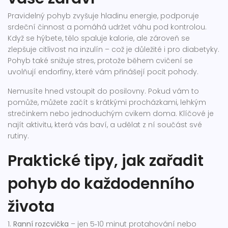
Pravidelný pohyb zvyšuje hladinu energie, podporuje
srdeční činnost a pomáhá udržet váhu pod kontrolou.
Když se hýbete, tělo spaluje kalorie, ale zároveň se
zlepšuje citlivost na inzulín – což je důležité i pro diabetyky.
Pohyb také snižuje stres, protože během cvičení se
uvolňují endorfiny, které vám přinášejí pocit pohody.
Nemusíte hned vstoupit do posilovny. Pokud vám to
pomůže, můžete začít s krátkými procházkami, lehkým
strečinkem nebo jednoduchým cvikem doma. Klíčové je
najít aktivitu, která vás baví, a udělat z ní součást své
rutiny.
Praktické tipy, jak zařadit
pohyb do každodenního
života
1.
Ranní rozcvička
– jen 5‑10 minut protahování nebo