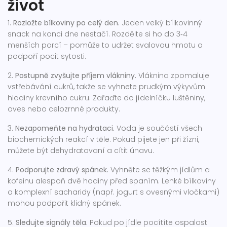
život
1.
Rozložte bílkoviny po celý den.
Jeden velký bílkovinný
snack na konci dne nestačí. Rozdělte si ho do 3‑4
menších porcí – pomůže to udržet svalovou hmotu a
podpoří pocit sytosti.
2.
Postupně zvyšujte příjem vlákniny.
Vláknina zpomaluje
vstřebávání cukrů, takže se vyhnete prudkým výkyvům
hladiny krevního cukru. Zařaďte do jídelníčku luštěniny,
oves nebo celozrnné produkty.
3.
Nezapomeňte na hydrataci.
Voda je součástí všech
biochemických reakcí v těle. Pokud pijete jen při žízni,
můžete být dehydratovaní a cítit únavu.
4.
Podporujte zdravý spánek.
Vyhněte se těžkým jídlům a
kofeinu alespoň dvě hodiny před spaním. Lehké bílkoviny
a komplexní sacharidy (např. jogurt s ovesnými vločkami)
mohou podpořit klidný spánek.
5.
Sledujte signály těla.
Pokud po jídle pocítíte ospalost