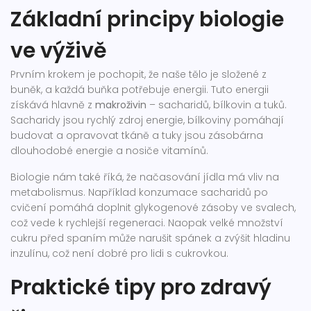
Základní principy biologie
ve výživě
Prvním krokem je pochopit, že naše tělo je složené z
buněk, a každá buňka potřebuje energii. Tuto energii
získává hlavně z
makroživin
– sacharidů, bílkovin a tuků.
Sacharidy jsou rychlý zdroj energie, bílkoviny pomáhají
budovat a opravovat tkáně a tuky jsou zásobárna
dlouhodobé energie a nosiče vitamínů.
Biologie nám také říká, že načasování jídla má vliv na
metabolismus. Například konzumace sacharidů po
cvičení pomáhá doplnit glykogenové zásoby ve svalech,
což vede k rychlejší regeneraci. Naopak velké množství
cukru před spaním může narušit spánek a zvýšit hladinu
inzulínu, což není dobré pro lidi s cukrovkou.
Praktické tipy pro zdravý