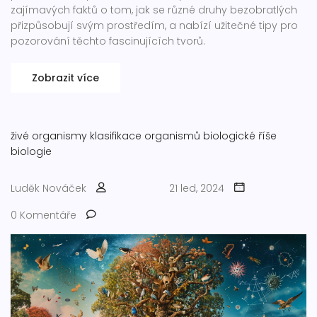
zajímavých faktů o tom, jak se různé druhy bezobratlých
přizpůsobují svým prostředím, a nabízí užitečné tipy pro
pozorování těchto fascinujících tvorů.
Zobrazit více
živé organismy
klasifikace organismů
biologické říše
biologie
Luděk Nováček
21 led, 2024
0 Komentáře