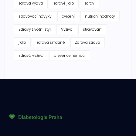
zdravá výživa
zdravé jídlo
zdraví
stravovací návyky
cvičení
nutriční hodnoty
Zdravý životní styl
Výživa
stravování
jídlo
zdravá snídaně
Zdravá strava
Zdravá výživa
prevence nemocí