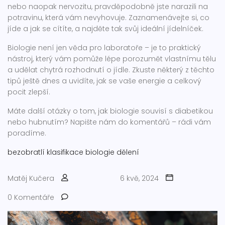
nebo naopak nervozitu, pravděpodobně jste narazili na
potravinu, která vám nevyhovuje. Zaznamenávejte si, co
jíde a jak se cítíte, a najděte tak svůj ideální jídelníček.
Biologie není jen věda pro laboratoře – je to praktický
nástroj, který vám pomůže lépe porozumět vlastnímu tělu
a udělat chytrá rozhodnutí o jídle. Zkuste některý z těchto
tipů ještě dnes a uvidíte, jak se vaše energie a celkový
pocit zlepší.
Máte další otázky o tom, jak biologie souvisí s diabetikou
nebo hubnutím? Napište nám do komentářů – rádi vám
poradíme.
bezobratlí
klasifikace
biologie
dělení
Matěj Kučera
6 kvě, 2024
0 Komentáře