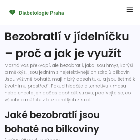
Bezobratlí v jídelníčku
– proč a jak je využít
Možná vás překvapí, ale bezobratlí, jako jsou hmyz, korýši
a měkkýši, jsou jedním z nejefektivnějších zdrojů bílkovin.
Jsou výživně bohaté, mají nízký obsah tuku a jsou šetrné k
životnímu prostředí. Pokud hledáte alternativu k masu
nebo chcete jen občas obohatit stravu, podívejte se, co
všechno můžete z bezobratlých získat.
Jaké bezobratlí jsou
bohaté na bílkoviny
Nejčastěji dostupné jsou: