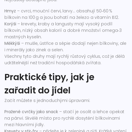
Hmyz
– cvrci, mouční červi, larvy… obsahují 50‑60 %
bílkovin na 100 g a jsou bohatí na železo a vitamín B12.
Korýši
– krevety, kraby a langusty mají vysoký podíl
bílkovin, nízký obsah kalorií a dobré množství omega‑3
mastných kyselin.
Měkkýši
– mušle, ústřice a sépie dodají nejen bílkoviny, ale
i minerály jako zinek a selen.
Všechny tyto druhy mají rychlý růstový cyklus, což je dělá
udržitelnější než tradiční hospodářská zvířata.
Praktické tipy, jak je
zařadit do jídel
Začít můžete s jednoduchými úpravami:
Pražené cvrčky jako snack
– stačí je osolit a lehce opekat
na pánvi. Skvělé místo pro rychlé dosytění bílkovinami
mezi hlavními jídly.
Krevety v stir‑fry
– přidejte je k zelenině a rýži. Krátké vaření