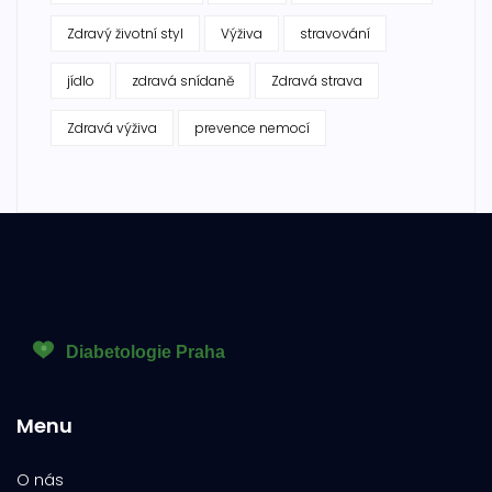
Zdravý životní styl
Výživa
stravování
jídlo
zdravá snídaně
Zdravá strava
Zdravá výživa
prevence nemocí
Menu
O nás