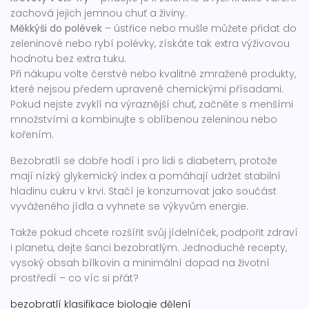
zachová jejich jemnou chuť a živiny.
Měkkýši do polévek
– ústřice nebo mušle můžete přidat do
zeleninové nebo rybí polévky, získáte tak extra výživovou
hodnotu bez extra tuku.
Při nákupu volte čerstvé nebo kvalitně zmražené produkty,
které nejsou předem upravené chemickými přísadami.
Pokud nejste zvyklí na výraznější chuť, začněte s menšími
množstvími a kombinujte s oblíbenou zeleninou nebo
kořením.
Bezobratlí se dobře hodí i pro lidi s diabetem, protože
mají nízký glykemický index a pomáhají udržet stabilní
hladinu cukru v krvi. Stačí je konzumovat jako součást
vyváženého jídla a vyhnete se výkyvům energie.
Takže pokud chcete rozšířit svůj jídelníček, podpořit zdraví
i planetu, dejte šanci bezobratlým. Jednoduché recepty,
vysoký obsah bílkovin a minimální dopad na životní
prostředí – co víc si přát?
bezobratlí
klasifikace
biologie
dělení