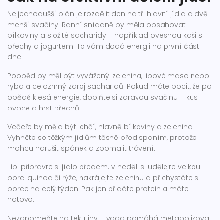
Nejjednodušší plán je rozdělit den na tři hlavní jídla a dvě
menší svačiny. Ranní snídaně by měla obsahovat
bílkoviny a složité sacharidy – například ovesnou kaši s
ořechy a jogurtem. To vám dodá energii na první část
dne.
Pooběd by měl být vyvážený: zelenina, libové maso nebo
ryba a celozrnný zdroj sacharidů. Pokud máte pocit, že po
obědě klesá energie, doplňte si zdravou svačinu – kus
ovoce a hrst ořechů.
Večeře by měla být lehčí, hlavně bílkoviny a zelenina.
Vyhněte se těžkým jídlům těsně před spaním, protože
mohou narušit spánek a zpomalit trávení.
Tip: připravte si jídlo předem. V neděli si udělejte velkou
porci quinoa či rýže, nakrájejte zeleninu a přichystáte si
porce na celý týden. Pak jen přidáte protein a máte
hotovo.
Nezapomeňte na tekutiny – voda pomáhá metabolizovat