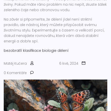
živiny. Pokud máte ráno problém na nic nepít, zkuste šálek
zeleného čaje nebo citronovou vodu.
Na závěr si připomeňte, že dělení jídel není striktní
pravidlo, ale nástroj, který můžete přizpůsobit svému
životnímu stylu. Experimentujte s časem a velikostí porcí,
dokud nenajdete rovnováhu, která vám dává stabilní
energii a dobře spí.
bezobratlí
klasifikace
biologie
dělení
Matěj Kučera
6 kvě, 2024
0 Komentáře