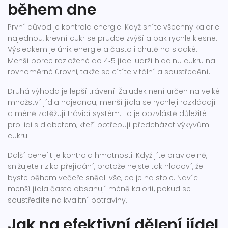
během dne
První důvod je kontrola energie. Když sníte všechny kalorie
najednou, krevní cukr se prudce zvýší a pak rychle klesne.
Výsledkem je únik energie a často i chutě na sladké.
Menší porce rozložené do 4‑5 jídel udrží hladinu cukru na
rovnoměrné úrovni, takže se cítíte vitální a soustředění.
Druhá výhoda je lepší trávení. Žaludek není určen na velké
množství jídla najednou; menší jídla se rychleji rozkládají
a méně zatěžují trávicí systém. To je obzvláště důležité
pro lidi s diabetem, kteří potřebují předcházet výkyvům
cukru.
Další benefit je kontrola hmotnosti. Když jíte pravidelně,
snižujete riziko přejídání, protože nejste tak hladoví, že
byste během večeře snědli vše, co je na stole. Navíc
menší jídla často obsahují méně kalorií, pokud se
soustředíte na kvalitní potraviny.
Jak na efektivní dělení jídel