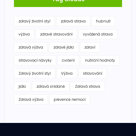
zdravý životní styl
zdravá strava
hubnutí
výživa
zdravé stravování
vyvážená strava
zdravá výživa
zdravé jídlo
zdraví
stravovací návyky
cvičení
nutriční hodnoty
Zdravý životní styl
Výživa
stravování
jídlo
zdravá snídaně
Zdravá strava
Zdravá výživa
prevence nemocí