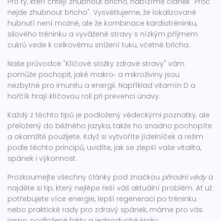
Pro ty, kteří chtějí zhubnout břicho, nabízíme článek "Proč
nejde zhubnout břicho". Vysvětlujeme, že lokalizované
hubnutí není možné, ale že kombinace kardiotréninku,
silového tréninku a vyvážené stravy s nízkým příjmem
cukrů vede k celkovému snížení tuku, včetně břicha.
Naše průvodce "Klíčové složky zdravé stravy" vám
pomůže pochopit, jaké makro‑ a mikroživiny jsou
nezbytné pro imunitu a energii. Například vitamín D a
hořčík hrají klíčovou roli při prevenci únavy.
Každý z těchto tipů je podložený vědeckými poznatky, ale
přeložený do běžného jazyka, takže ho snadno pochopíte
a okamžitě použijete. Když si vytvoříte jídelníček a režim
podle těchto principů, uvidíte, jak se zlepší vaše vitalita,
spánek i výkonnost.
Prozkoumejte všechny články pod značkou
přírodní vědy
a
najděte si tip, který nejlépe řeší váš aktuální problém. Ať už
potřebujete více energie, lepší regeneraci po tréninku
nebo praktické rady pro zdravý spánek, máme pro vás
jasno, podložené fakty a jednoduché kroky.