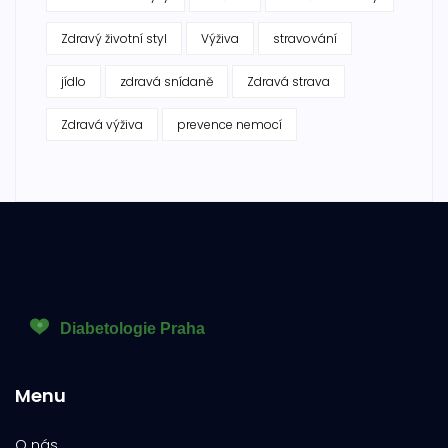
Zdravý životní styl
Výživa
stravování
jídlo
zdravá snídaně
Zdravá strava
Zdravá výživa
prevence nemocí
Menu
O nás