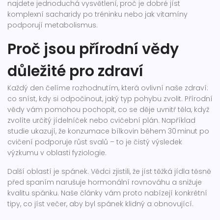
najdete jednoduchá vysvětlení, proč je dobré jíst
komplexní sacharidy po tréninku nebo jak vitamíny
podporují metabolismus.
Proč jsou přírodní vědy
důležité pro zdraví
Každý den čelíme rozhodnutím, která ovlivní naše zdraví:
co sníst, kdy si odpočinout, jaký typ pohybu zvolit. Přírodní
vědy vám pomohou pochopit, co se děje uvnitř těla, když
zvolíte určitý jídelníček nebo cvičební plán. Například
studie ukazují, že konzumace bílkovin během 30 minut po
cvičení podporuje růst svalů – to je čistý výsledek
výzkumu v oblasti fyziologie.
Další oblastí je spánek. Vědci zjistili, že jíst těžká jídla těsně
před spaním narušuje hormonální rovnováhu a snižuje
kvalitu spánku. Naše články vám proto nabízejí konkrétní
tipy, co jíst večer, aby byl spánek klidný a obnovující.