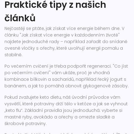
Praktické tipy z našich
článků
Nejčastěji se ptáte, jak získat více energie během dne. V
článku "Jak získat více energie v každodenním životě"
najdete jednoduché rady – například zařadit do snídaně
ovesné vločky s ořechy, které uvolňují energii pomalu a
stabilně.
Po večerním cvičení je třeba podpořit regeneraci. "Co jíst
po večerním cvičení" vám ukáže, proč je vhodná
kombinace bílkovin a sacharidů, například řecký jogurt s
banánem, a jak to pomáhá obnovit glykogenové zásoby.
Pokud zvažujete keto dietu, náš úvodní průvodce vám
vysvětlí, které potraviny drží tělo v ketóze a jak se vyhnout
„keto flu“. Základní pravidla jsou jednoduchá: vyberte si
mastné ryby, avokádo a ořechy a omezte sladké a
škrobové potraviny.