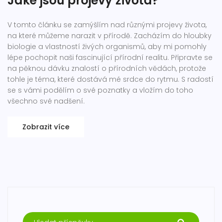
Jaké jsou projevy života?
V tomto článku se zamýšlím nad různými projevy života,
na které můžeme narazit v přírodě. Zacházím do hloubky
biologie a vlastností živých organismů, aby mi pomohly
lépe pochopit naši fascinující přírodní realitu. Připravte se
na pěknou dávku znalostí o přírodních vědách, protože
tohle je téma, které dostává mé srdce do rytmu. S radostí
se s vámi podělím o své poznatky a vložím do toho
všechno své nadšení.
Zobrazit více