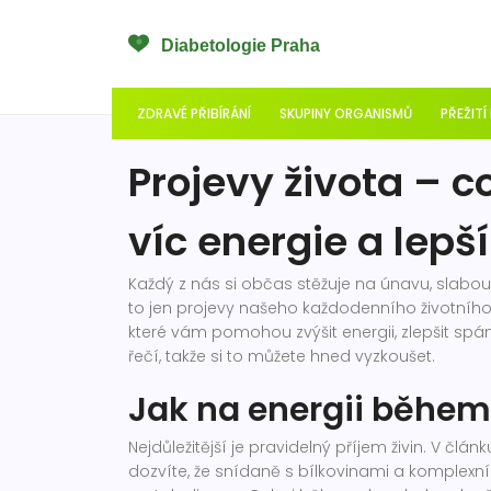
ZDRAVÉ PŘIBÍRÁNÍ
SKUPINY ORGANISMŮ
PŘEŽITÍ
Projevy života – c
víc energie a lepší
Každý z nás si občas stěžuje na únavu, slabo
to jen projevy našeho každodenního životního 
které vám pomohou zvýšit energii, zlepšit sp
řečí, takže si to můžete hned vyzkoušet.
Jak na energii během
Nejdůležitější je pravidelný příjem živin. V člán
dozvíte, že snídaně s bílkovinami a komplexn