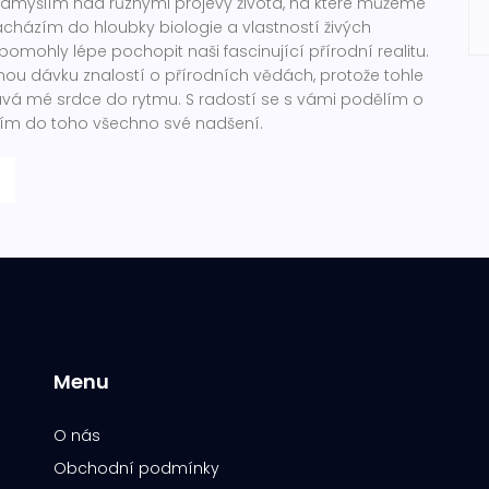
zamýšlím nad různými projevy života, na které můžeme
Zacházím do hloubky biologie a vlastností živých
omohly lépe pochopit naši fascinující přírodní realitu.
nou dávku znalostí o přírodních vědách, protože tohle
tává mé srdce do rytmu. S radostí se s vámi podělím o
žím do toho všechno své nadšení.
Menu
O nás
Obchodní podmínky