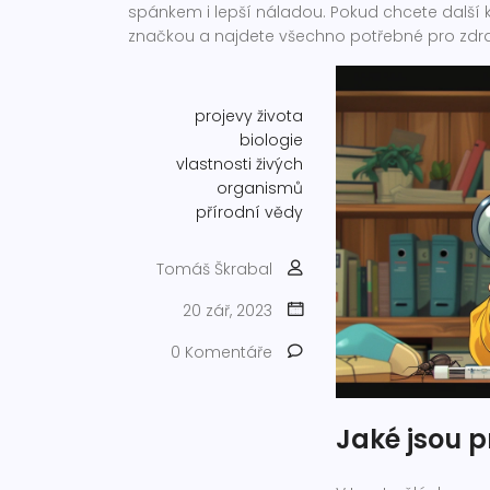
spánkem i lepší náladou. Pokud chcete další 
značkou a najdete všechno potřebné pro zdrav
projevy života
biologie
vlastnosti živých
organismů
přírodní vědy
Tomáš Škrabal
20 zář, 2023
0 Komentáře
Jaké jsou p