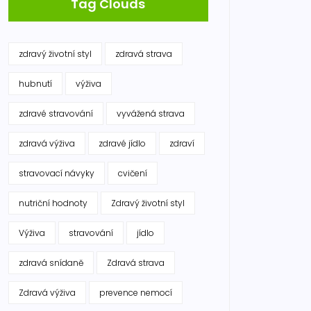
Tag Clouds
zdravý životní styl
zdravá strava
hubnutí
výživa
zdravé stravování
vyvážená strava
zdravá výživa
zdravé jídlo
zdraví
stravovací návyky
cvičení
nutriční hodnoty
Zdravý životní styl
Výživa
stravování
jídlo
zdravá snídaně
Zdravá strava
Zdravá výživa
prevence nemocí