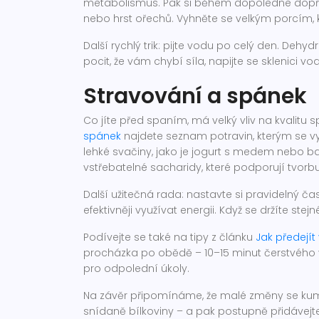
metabolismus. Pak si během dopoledne dopř
nebo hrst ořechů. Vyhněte se velkým porcím, 
Další rychlý trik: pijte vodu po celý den. De
pocit, že vám chybí síla, napijte se sklenici v
Stravování a spánek
Co jíte před spaním, má velký vliv na kvalitu 
spánek
najdete seznam potravin, kterým se vyh
lehké svačiny, jako je jogurt s medem nebo b
vstřebatelné sacharidy, které podporují tvorb
Další užitečná rada: nastavte si pravidelný č
efektivněji využívat energii. Když se držíte ste
Podívejte se také na tipy z článku
Jak předejí
procházka po obědě – 10–15 minut čerstvého 
pro odpolední úkoly.
Na závěr připomínáme, že malé změny se kum
snídaně bílkoviny – a pak postupně přidávejte