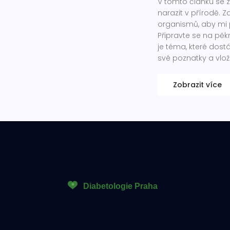
V tomto článku se 
narazit v přírodě. 
organismů, aby mi p
Připravte se na pěk
je téma, které dos
své poznatky a vlo
Zobrazit více