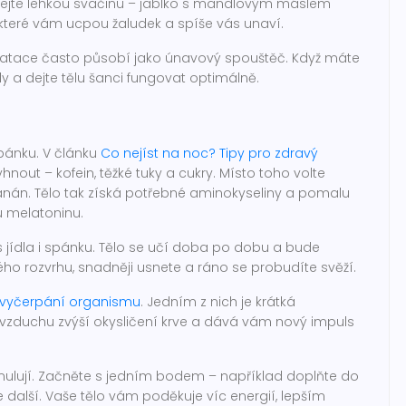
ejte lehkou svačinu – jablko s mandlovým máslem
které vám ucpou žaludek a spíše vás unaví.
hydratace často působí jako únavový spouštěč. Když máte
ody a dejte tělu šanci fungovat optimálně.
spánku. V článku
Co nejíst na noc? Tipy pro zdravý
nout – kofein, těžké tuky a cukry. Místo toho volte
anán. Tělo tak získá potřebné aminokyseliny a pomalu
u melatoninu.
as jídla i spánku. Tělo se učí doba po dobu a bude
jného rozvrhu, snadněji usnete a ráno se probudíte svěží.
t vyčerpání organismu
. Jedním z nich je krátká
vzduchu zvýší okysličení krve a dává vám nový impuls
ulují. Začněte s jedním bodem – například doplňte do
 další. Vaše tělo vám poděkuje víc energií, lepším