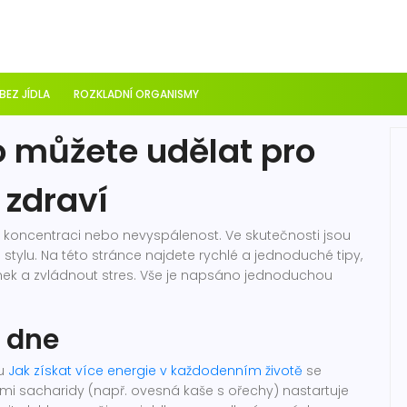
 BEZ JÍDLA
ROZKLADNÍ ORGANISMY
o můžete udělat pro
 zdraví
u koncentraci nebo nevyspálenost. Ve skutečnosti jsou
stylu. Na této stránce najdete rychlé a jednoduché tipy,
ánek a zvládnout stres. Vše je napsáno jednoduchou
 dne
ku
Jak získat více energie v každodenním životě
se
ími sacharidy (např. ovesná kaše s ořechy) nastartuje