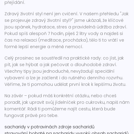
přejídání.
Zdravý životní styl není jen cvičení. V našem přehledu "Jak
se projevuje zdravý životní styl?" jsme ukázali, že klíčové
jsou spánek, hydratace, stres a pravidelná údržba zdraví.
Pokud spíš alespoň 7 hodin, piješ 2 litry vody a najdeš si
čas na relaxaci (meditace, procházka), tělo ti to vrátí ve
formě lepší energie a méně nemocí.
Celý prosinec se soustředil na praktické rady: co jíst, jak
pít, jak se hýbat a jak pečovat o dlouhodobé zdraví.
Všechny tipy jsou jednoduché, nevyžadují speciální
vybavení a lze je začlenit i do rušného denního rozvrhu.
Věříme, že ti pomohou udělat první krok k lepšímu životu.
Na závěr – pokud máš konkrétní otázku, nebo chceš
poradit, jak upravit svůj jídelníček pro cukrovku, napiš nám
komentář. Rádi ti pomůžeme najít cestu, která bude
fungovat právě pro tebe.
sacharidy v potravinách
zdroje sacharidů
stravování bohaté na sacharidy
vysoký obsah sacharidů