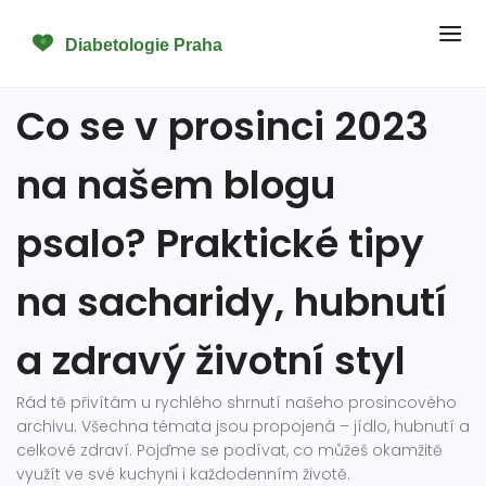
Co se v prosinci 2023
na našem blogu
psalo? Praktické tipy
na sacharidy, hubnutí
a zdravý životní styl
Rád tě přivítám u rychlého shrnutí našeho prosincového
archivu. Všechna témata jsou propojená – jídlo, hubnutí a
celkové zdraví. Pojďme se podívat, co můžeš okamžitě
využít ve své kuchyni i každodenním životě.