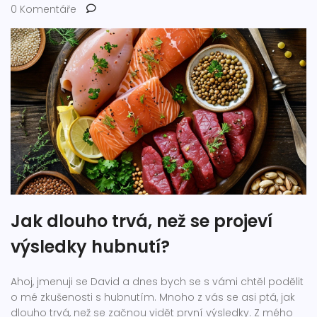
0 Komentáře
Jak dlouho trvá, než se projeví
výsledky hubnutí?
Ahoj, jmenuji se David a dnes bych se s vámi chtěl podělit
o mé zkušenosti s hubnutím. Mnoho z vás se asi ptá, jak
dlouho trvá, než se začnou vidět první výsledky. Z mého