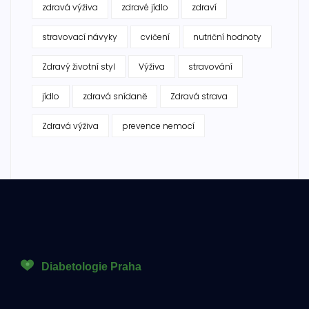
zdravá výživa
zdravé jídlo
zdraví
stravovací návyky
cvičení
nutriční hodnoty
Zdravý životní styl
Výživa
stravování
jídlo
zdravá snídaně
Zdravá strava
Zdravá výživa
prevence nemocí