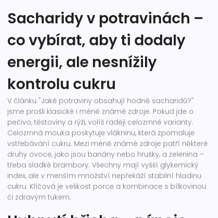
Sacharidy v potravinách –
co vybírat, aby ti dodaly
energii, ale nesnížily
kontrolu cukru
V článku "Jaké potraviny obsahují hodně sacharidů?"
jsme prošli klasické i méně známé zdroje. Pokud jde o
pečivo, těstoviny a rýži, volíš raději celozrnné varianty.
Celozrnná mouka poskytuje vlákninu, která zpomaluje
vstřebávání cukru. Mezi méně známé zdroje patří některé
druhy ovoce, jako jsou banány nebo hrušky, a zelenina –
třeba sladké brambory. Všechny mají vyšší glykemický
index, ale v menším množství nepřekáží stabilní hladinu
cukru. Klíčová je velikost porce a kombinace s bílkovinou
či zdravým tukem.