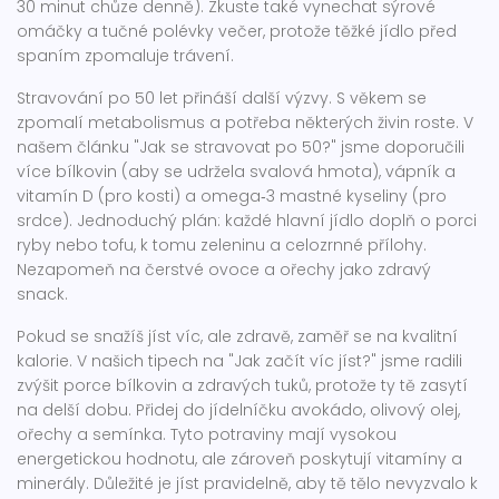
30 minut chůze denně). Zkuste také vynechat sýrové
omáčky a tučné polévky večer, protože těžké jídlo před
spaním zpomaluje trávení.
Stravování po 50 let přináší další výzvy. S věkem se
zpomalí metabolismus a potřeba některých živin roste. V
našem článku "Jak se stravovat po 50?" jsme doporučili
více bílkovin (aby se udržela svalová hmota), vápník a
vitamín D (pro kosti) a omega‑3 mastné kyseliny (pro
srdce). Jednoduchý plán: každé hlavní jídlo doplň o porci
ryby nebo tofu, k tomu zeleninu a celozrnné přílohy.
Nezapomeň na čerstvé ovoce a ořechy jako zdravý
snack.
Pokud se snažíš jíst víc, ale zdravě, zaměř se na kvalitní
kalorie. V našich tipech na "Jak začít víc jíst?" jsme radili
zvýšit porce bílkovin a zdravých tuků, protože ty tě zasytí
na delší dobu. Přidej do jídelníčku avokádo, olivový olej,
ořechy a semínka. Tyto potraviny mají vysokou
energetickou hodnotu, ale zároveň poskytují vitamíny a
minerály. Důležité je jíst pravidelně, aby tě tělo nevyzvalo k