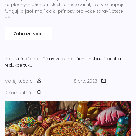
za plochým břichem. Jestli chcete zjistit, jak tyto nápoje
fungují a jaké mají další přínosy pro vaše zdraví, čtěte
dál!
Zobrazit více
nafouklé břicho
příčiny velkého břicha
hubnutí břicha
redukce tuku
Matěj Kučera
18 pro, 2023
0 Komentáře