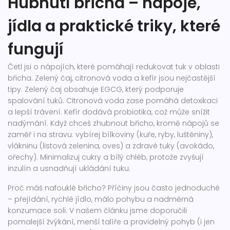
Hubnutí břicha – nápoje,
jídla a praktické triky, které
fungují
Četl jsi o nápojích, které pomáhají redukovat tuk v oblasti
břicha. Zelený čaj, citronová voda a kefír jsou nejčastější
tipy. Zelený čaj obsahuje EGCG, který podporuje
spalování tuků. Citronová voda zase pomáhá detoxikaci
a lepší trávení. Kefír dodává probiotika, což může snížit
nadýmání. Když chceš zhubnout břicho, kromě nápojů se
zaměř i na stravu: vybírej bílkoviny (kuře, ryby, luštěniny),
vlákninu (listová zelenina, oves) a zdravé tuky (avokádo,
ořechy). Minimalizuj cukry a bílý chléb, protože zvyšují
inzulín a usnadňují ukládání tuku.
Proč máš nafouklé břicho? Příčiny jsou často jednoduché
– přejídání, rychlé jídlo, málo pohybu a nadměrná
konzumace soli. V našem článku jsme doporučili
pomalejší žvýkání, menší talíře a pravidelný pohyb (i jen