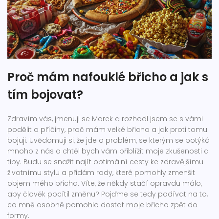
Proč mám nafouklé břicho a jak s
tím bojovat?
Zdravím vás, jmenuji se Marek a rozhodl jsem se s vámi
podělit o příčiny, proč mám velké břicho a jak proti tomu
bojuji. Uvědomuji si, že jde o problém, se kterým se potýká
mnoho z nás a chtěl bych vám přiblížit moje zkušenosti a
tipy. Budu se snažit najít optimální cesty ke zdravějšímu
životnímu stylu a přidám rady, které pomohly zmenšit
objem mého břicha. Víte, že někdy stačí opravdu málo,
aby člověk pocítil změnu? Pojďme se tedy podívat na to,
co mně osobně pomohlo dostat moje břicho zpět do
formy.