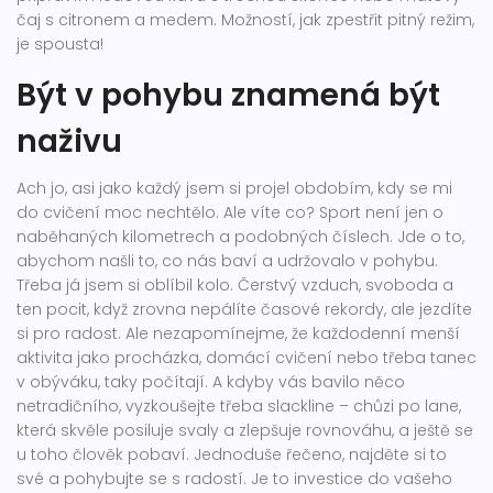
čaj s citronem a medem. Možností, jak zpestřit pitný režim,
je spousta!
Být v pohybu znamená být
naživu
Ach jo, asi jako každý jsem si projel obdobím, kdy se mi
do cvičení moc nechtělo. Ale víte co? Sport není jen o
naběhaných kilometrech a podobných číslech. Jde o to,
abychom našli to, co nás baví a udržovalo v pohybu.
Třeba já jsem si oblíbil kolo. Čerstvý vzduch, svoboda a
ten pocit, když zrovna nepálíte časové rekordy, ale jezdíte
si pro radost. Ale nezapomínejme, že každodenní menší
aktivita jako procházka, domácí cvičení nebo třeba tanec
v obýváku, taky počítají. A kdyby vás bavilo něco
netradičního, vyzkoušejte třeba slackline – chůzi po lane,
která skvěle posiluje svaly a zlepšuje rovnováhu, a ještě se
u toho člověk pobaví. Jednoduše řečeno, najděte si to
své a pohybujte se s radostí. Je to investice do vašeho