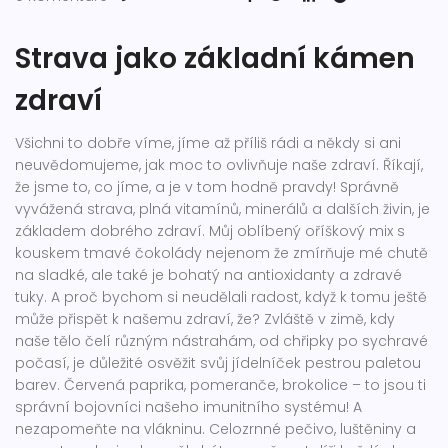
Strava jako základní kámen
zdraví
Všichni to dobře víme, jíme až příliš rádi a někdy si ani
neuvědomujeme, jak moc to ovlivňuje naše zdraví. Říkají,
že jsme to, co jíme, a je v tom hodně pravdy! Správně
vyvážená strava, plná vitamínů, minerálů a dalších živin, je
základem dobrého zdraví. Můj oblíbený oříškový mix s
kouskem tmavé čokolády nejenom že zmírňuje mé chutě
na sladké, ale také je bohatý na antioxidanty a zdravé
tuky. A proč bychom si neudělali radost, když k tomu ještě
může přispět k našemu zdraví, že? Zvláště v zimě, kdy
naše tělo čelí různým nástrahám, od chřipky po sychravé
počasí, je důležité osvěžit svůj jídelníček pestrou paletou
barev. Červená paprika, pomeranče, brokolice – to jsou ti
správní bojovníci našeho imunitního systému! A
nezapomeňte na vlákninu. Celozrnné pečivo, luštěniny a