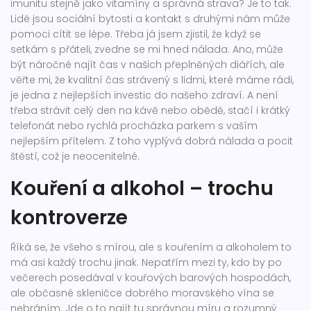
imunitu stejně jako vitamíny a správná strava? Je to tak.
Lidé jsou sociální bytosti a kontakt s druhými nám může
pomoci cítit se lépe. Třeba já jsem zjistil, že když se
setkám s přáteli, zvedne se mi hned nálada. Ano, může
být náročné najít čas v našich přeplněných diářích, ale
věřte mi, že kvalitní čas strávený s lidmi, které máme rádi,
je jedna z nejlepších investic do našeho zdraví. A není
třeba strávit celý den na kávě nebo obědě, stačí i krátký
telefonát nebo rychlá procházka parkem s vaším
nejlepším přítelem. Z toho vyplývá dobrá nálada a pocit
štěstí, což je neocenitelné.
Kouření a alkohol – trochu
kontroverze
Říká se, že všeho s mírou, ale s kouřením a alkoholem to
má asi každý trochu jinak. Nepatřím mezi ty, kdo by po
večerech posedával v kouřových barových hospodách,
ale občasné skleničce dobrého moravského vína se
nebráním. Jde o to najít tu správnou míru a rozumný