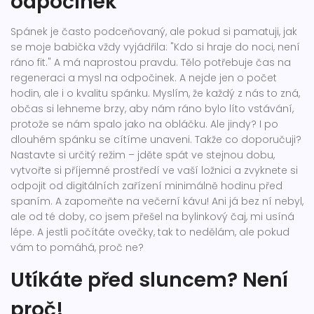
odpočinek
Spánek je často podceňovaný, ale pokud si pamatuji, jak
se moje babička vždy vyjádřila: "Kdo si hraje do noci, není
ráno fit." A má naprostou pravdu. Tělo potřebuje čas na
regeneraci a mysl na odpočinek. A nejde jen o počet
hodin, ale i o kvalitu spánku. Myslím, že každý z nás to zná,
občas si lehneme brzy, aby nám ráno bylo líto vstávání,
protože se nám spalo jako na obláčku. Ale jindy? I po
dlouhém spánku se cítíme unaveni. Takže co doporučuji?
Nastavte si určitý režim – jděte spát ve stejnou dobu,
vytvořte si příjemné prostředí ve vaší ložnici a zvyknete si
odpojit od digitálních zařízení minimálně hodinu před
spaním. A zapomeňte na večerní kávu! Ani já bez ní nebyl,
ale od té doby, co jsem přešel na bylinkový čaj, mi usíná
lépe. A jestli počítáte ovečky, tak to nedělám, ale pokud
vám to pomáhá, proč ne?
Utíkáte před sluncem? Není
proč!