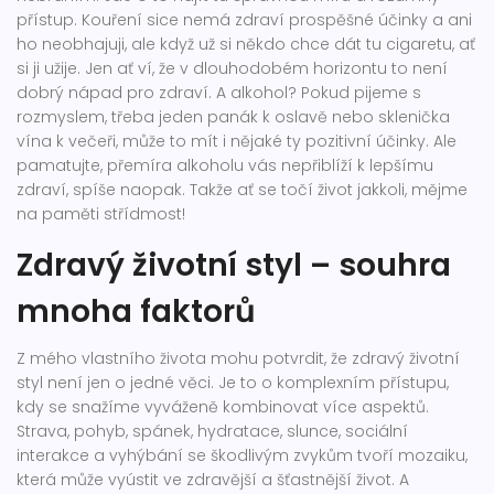
přístup. Kouření sice nemá zdraví prospěšné účinky a ani
ho neobhajuji, ale když už si někdo chce dát tu cigaretu, ať
si ji užije. Jen ať ví, že v dlouhodobém horizontu to není
dobrý nápad pro zdraví. A alkohol? Pokud pijeme s
rozmyslem, třeba jeden panák k oslavě nebo sklenička
vína k večeři, může to mít i nějaké ty pozitivní účinky. Ale
pamatujte, přemíra alkoholu vás nepřiblíží k lepšímu
zdraví, spíše naopak. Takže ať se točí život jakkoli, mějme
na paměti střídmost!
Zdravý životní styl – souhra
mnoha faktorů
Z mého vlastního života mohu potvrdit, že zdravý životní
styl není jen o jedné věci. Je to o komplexním přístupu,
kdy se snažíme vyváženě kombinovat více aspektů.
Strava, pohyb, spánek, hydratace, slunce, sociální
interakce a vyhýbání se škodlivým zvykům tvoří mozaiku,
která může vyústit ve zdravější a šťastnější život. A