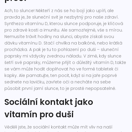
Ach, to slunce! Někteří z nás se ho bojí jako upíři, ale
pravda je, že sluneční svit je nezbytný pro naše zdraví.
Syntheza vitamínu D, kterou slunce podporuje, je klíčová
pro zdravé kosti a imunitu. Ale samozřejmě, vše s mírou.
Nemusíte trávit hodiny na slunci, abyste získali svou
dávku vitamínu D. Stačí chvilka na balkóně, nebo krátká
procházka. A pak je tu to pohlazení po duši – sluneční
paprsky mi vždycky zvednou náladu. V zimě, kdy slunce
šetří své paprsky, můžeme přijít o důležitý vitamín D, takže
se vám může hodit doplňovat ho ve formě tabletek či
kapky. Ale pamatujte, ten pocit, když si na jaře poprvé
sednete na lavičku, zavřete oči a necháte na sebe
působit první jarní slunce, to je prostě nepopsatelné.
Sociální kontakt jako
vitamín pro duši
Věděli jste, že sociální kontakt může mít vliv na naší