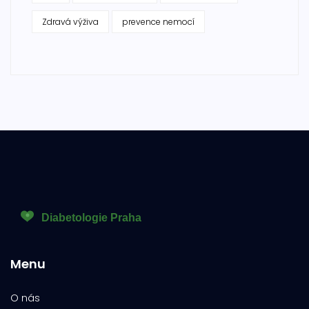
Zdravá výživa
prevence nemocí
Menu
O nás