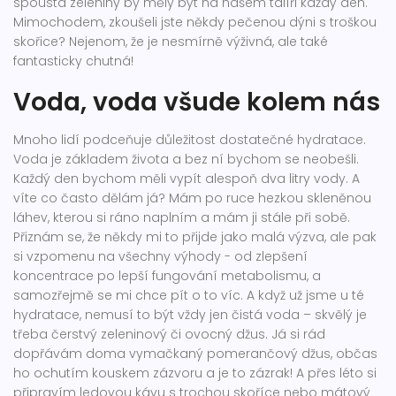
spousta zeleniny by měly být na našem talíři každý den.
Mimochodem, zkoušeli jste někdy pečenou dýni s troškou
skořice? Nejenom, že je nesmírně výživná, ale také
fantasticky chutná!
Voda, voda všude kolem nás
Mnoho lidí podceňuje důležitost dostatečné hydratace.
Voda je základem života a bez ní bychom se neobešli.
Každý den bychom měli vypít alespoň dva litry vody. A
víte co často dělám já? Mám po ruce hezkou skleněnou
láhev, kterou si ráno naplním a mám ji stále při sobě.
Přiznám se, že někdy mi to přijde jako malá výzva, ale pak
si vzpomenu na všechny výhody - od zlepšení
koncentrace po lepší fungování metabolismu, a
samozřejmě se mi chce pít o to víc. A když už jsme u té
hydratace, nemusí to být vždy jen čistá voda – skvělý je
třeba čerstvý zeleninový či ovocný džus. Já si rád
dopřávám doma vymačkaný pomerančový džus, občas
ho ochutím kouskem zázvoru a je to zázrak! A přes léto si
připravím ledovou kávu s trochou skoříce nebo mátový