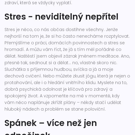
zdraví, která se vždycky vyplatí.
Stres - neviditelný nepřítel
Stres je něco, co nás občas dostihne všechny. Jenže
nejhorší na tom je, že si ho často nenecháme rozptylovat.
Přemýšlíme o práci, domácích povinnostech a stres se
hromadí. A můžu vám říct, že já s tím měl pořádně co
dělat. Naštěstí jsem objevil zázrak jménem meditace. Ano,
přesně tak, sednout si a dělat... no, vlastně skoro nic.
Sluchátka s příjemnou hudbou, svíčka a já a moje
dechová cvičení. Nebo můžete zkusit jógu, která je nejen o
protahování, ale i o hledání vnitřního klidu. Myslete na to,
dobrá psychická odolnost je klíčová pro zdravý a
spokojený život. A vzpomeňte na mě v momentě, kdy
vám něco naplánuje zkřížit plány – někdy stačí udělat
hluboký nádech a problém se stane poloviční.
Spánek – více než jen