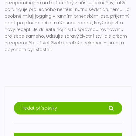
nezapomínejme na to, že každý z nás je jedinečný, takže
co funguje pro jednoho nemusí nutně sedět druhému. Já
osobně miluji jogging v ranním brněnském lese, příjemný
pocit po pilném dni a tu úžasnou radost, když objevím
nový recept. Je důležité najít si tu správnou rovnováhu
pro sebe samého. Udržujte zdravý životní styl, ale přitom
nezapomeňte užívat života, protože nakonec – jsme tu,
abychom byli šťastní!