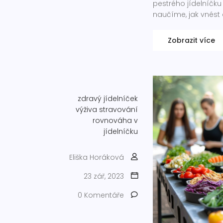
pestrého jídelníčku
naučíme, jak vnést 
Zobrazit více
zdravý jídelníček
výživa
stravování
rovnováha v
jídelníčku
Eliška Horáková
23 zář, 2023
0 Komentáře