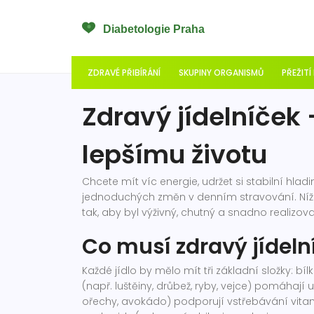
ZDRAVÉ PŘIBÍRÁNÍ
SKUPINY ORGANISMŮ
PŘEŽITÍ
Zdravý jídelníček 
lepšímu životu
Chcete mít víc energie, udržet si stabilní hlad
jednoduchých změn v denním stravování. Níže n
tak, aby byl výživný, chutný a snadno realizova
Co musí zdravý jídel
Každé jídlo by mělo mít tři základní složky: bí
(např. luštěiny, drůbež, ryby, vejce) pomáhají 
ořechy, avokádo) podporují vstřebávání vitam