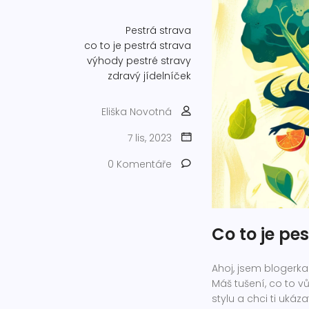
Pestrá strava
co to je pestrá strava
výhody pestré stravy
zdravý jídelníček
Eliška Novotná
7 lis, 2023
0 Komentáře
Co to je pe
Ahoj, jsem blogerka
Máš tušení, co to v
stylu a chci ti ukáz