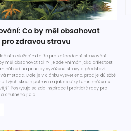
lování: Co by měl obsahovat
íř pro zdravou stravu
deálním složením talíře pro každodenní stravování.
y měl obsahovat talíř?' je zde vnímán jako příležitost
m náhled na principy vyvážené stravy a představit
ová metoda. Dále je v článku vysvětleno, proč je důležité
otlivých skupin potravin a jak se díky tomu můžeme
avější. Poskytuje se zde inspirace i praktické rady pro
 a chutného jídla.