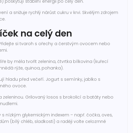
) poskytují stabilní energii po celý den.
í a snižuje rychlý nárůst cukru v krvi. Skvělým zdrojem
ce.
íček na celý den
Přidejte si tvaroh s ořechy a čerstvým ovocem nebo
emi.
íře by měla tvořit zelenina, čtvrtka bílkovina (kuřecí
 (hnědá rýže, quinoa, pohanka).
jí hladu před večeří. Jogurt s semínky, jablko s
ného ovoce.
a zeleninou. Grilovaný losos s brokolicí a batáty nebo
 nudlemi.
y s nízkým glykemickým indexem – např. čočka, oves,
ům (bílý chléb, sladkosti) a raději volte celozrnné