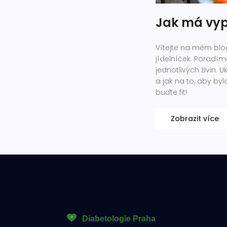
Jak má vyp
Vítejte na mém blo
jídelníček. Poradím
jednotlivých živin.
a jak na to, aby byl
buďte fit!
Zobrazit více