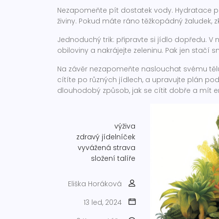
Nezapomeňte pít dostatek vody. Hydratace 
živiny. Pokud máte ráno těžkopádný žaludek, 
Jednoduchý trik: připravte si jídlo dopředu. V n
obiloviny a nakrájejte zeleninu. Pak jen stač
Na závěr nezapomeňte naslouchat svému tělu. Ka
cítíte po různých jídlech, a upravujte plán pod
dlouhodobý způsob, jak se cítit dobře a mít en
výživa
zdravý jídelníček
vyvážená strava
složení talíře
Eliška Horáková
13 led, 2024