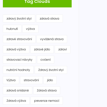
Tag Clouds
zdravý životní styl
zdravá strava
hubnutí
výživa
zdravé stravování
vyvážená strava
zdravá výživa
zdravé jídlo
zdraví
stravovací návyky
cvičení
nutriční hodnoty
Zdravý životní styl
Výživa
stravování
jídlo
zdravá snídaně
Zdravá strava
Zdravá výživa
prevence nemocí