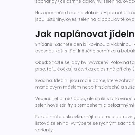
sacharidy (celozrnné obiloviny, zelenina, ovoce
Nezapomeňte také na vlákninu – pomáhá tráven
jsou luštěniny, oves, zelenina a bobulovité ovo
Jak naplánovat jídeln
Snídaně:
Začněte den bílkovinou a vlákninou. 
ovesnou kaši s lžící lněného semínka a bobul
Oběd:
Snažte se, aby byl vyvážený. Polovina tal
prsa, tofu, čočka) a čtvrtka celozrnné přílohy
Svačina:
Ideální jsou malé porce, které zabraňu
mandlovým máslem nebo hrst ořechů a suše
Večeře:
Lehčí než oběd, ale stále s bílkovinou 
zeleninové stir-fry s tempehem a celozrnnými
Pokud máte cukrovku, mějte po ruce potravin
listová zelenina. Vyhýbejte se rychlým sacharid
varianty.