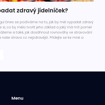
adat zdravý jídelníček?
gu! Dnes se podíváme na to, jak by měl vypadat zdravý
e si, co by mělo tvořit jeho základ a jaký má mít poměr
 Ukážeme si také, jak dosáhnout rovnováhy ve stravování
a naše strava co nejzdravější. Přidejte se ke mně a
Menu