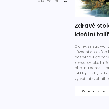
0 Komentáře
Zdravé sto
ideální tal
Článek se zabývá i
Původní dotaz 'Co b
poskytnout čtenářů
koncepty jako talíř
dbát na poměr jedn
cítit lépe a být zdr
vytvoření kvalitního
Zobrazit více