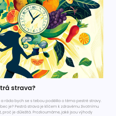
strá strava?
 a ráda bych se s tebou podělila o téma pestré stravy.
ůbec je? Pestrá strava je klíčem k zdravému životnímu
at, proč je důležitá. Prozkoumáme, jaké jsou výhody