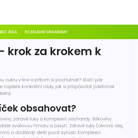
 BEZ JÍDLA
ROZKLADNÍ ORGANISMY
– krok za krokem k
inu cukru v krvi a přitom si pochutnat? Stačí pár
ajdete konkrétní rady, jak si přizpůsobit jídelníček
telný.
níček obsahovat?
lkoviny, zdravé tuky a komplexní sacharidy. Bílkoviny
udržet svalovou hmotu a zasytí. Zdravé tuky (olivový olej,
ínů a dodávají delší pocit sytosti. Komplexní