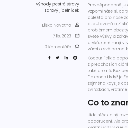
výhody pestré stravy
Pravděpodobně jste 
zdravý jídelníček
vzpomínáte si, co t
důležitá pro naše z
diskutovaná a získáv
Eliška Novotná
problémem obezity 
7 lis, 2023
světě výživy a zdra
prvků, které mají vl
0 Komentáře
vámi o své poznatk
Kocour Felix a papo
z předchozích článků
také pro ně. Bez pes
Dokonce i když je Fe
zejména když je ča
zvířátkách, vrátíme
Co to zna
Jídelníček plný roz
doporučení. Ale pro
kvalitní výživy a je 