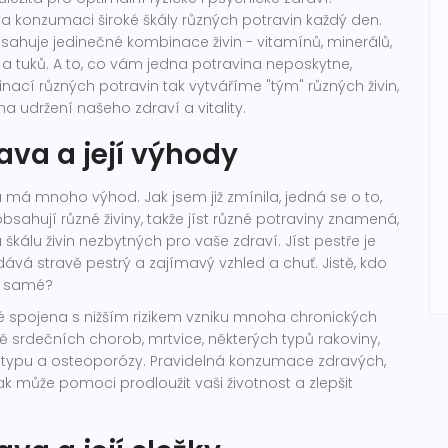
 konzumaci široké škály různých potravin každý den.
ahuje jedinečné kombinace živin - vitamínů, minerálů,
 a tuků. A to, co vám jedna potravina neposkytne,
inací různých potravin tak vytváříme "tým" různých živin,
na udržení našeho zdraví a vitality.
ava a její výhody
ku má mnoho výhod. Jak jsem již zmínila, jedná se o to,
bsahují různé živiny, takže jíst různé potraviny znamená,
 škálu živin nezbytných pro vaše zdraví. Jíst pestře je
vá stravě pestrý a zajímavý vzhled a chuť. Jistě, kdo
to samé?
ké spojena s nižším rizikem vzniku mnoha chronických
 srdečních chorob, mrtvice, některých typů rakoviny,
2. typu a osteoporózy. Pravidelná konzumace zdravých,
ak může pomoci prodloužit vaši životnost a zlepšit