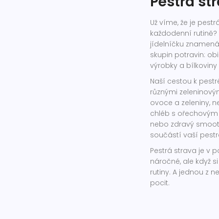
Pestrá str
Už víme, že je pestrá
každodenní rutině? 
jídelníčku znamená
skupin potravin: obi
výrobky a bílkoviny 
Naší cestou k pestr
různými zeleninový
ovoce a zeleniny, 
chléb s ořechovým
nebo zdravý smooth
součástí vaší pestr
Pestrá strava je v
náročné, ale když s
rutiny. A jednou z n
pocit.