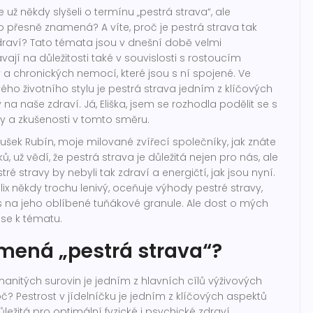
už někdy slyšeli o termínu „pestrá strava“, ale
o přesně znamená? A víte, proč je pestrá strava tak
draví? Tato témata jsou v dnešní době velmi
ají na důležitosti také v souvislosti s rostoucím
a chronických nemocí, které jsou s ní spojené. Ve
vého životního stylu je pestrá strava jedním z klíčových
iv na naše zdraví. Já, Eliška, jsem se rozhodla podělit se s
y a zkušenosti v tomto směru.
ušek Rubín, moje milované zvířecí společníky, jak znáte
, už vědí, že pestrá strava je důležitá nejen pro nás, ale
tré stravy by nebyli tak zdraví a energičtí, jak jsou nyní.
lix někdy trochu lenivý, oceňuje výhody pestré stravy,
s na jeho oblíbené tuňákové granule. Ale dost o mých
 se k tématu.
mená „pestrá strava“?
manitých surovin je jedním z hlavních cílů výživových
č? Pestrost v jídelníčku je jedním z klíčových aspektů
důležitá pro optimální fyzické i psychické zdraví.