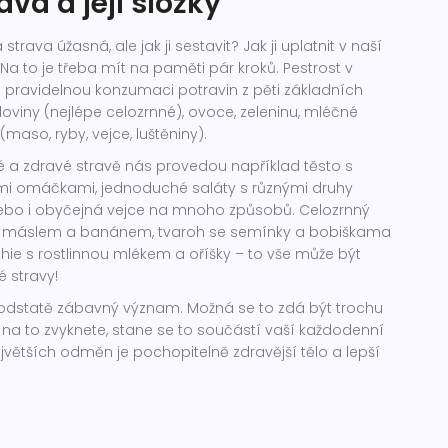
ava a její složky
 strava úžasná, ale jak ji sestavit? Jak ji uplatnit v naší
Na to je třeba mít na paměti pár kroků. Pestrost v
 pravidelnou konzumaci potravin z pěti základních
loviny (nejlépe celozrnné), ovoce, zeleninu, mléčné
(maso, ryby, vejce, luštěniny).
é a zdravé stravě nás provedou například těsto s
mi omáčkami, jednoduché saláty s různými druhy
nebo i obyčejná vejce na mnoho způsobů. Celozrnný
 máslem a banánem, tvaroh se semínky a bobiškama
ie s rostlinnou mlékem a oříšky – to vše může být
é stravy!
 podstatě zábavný význam. Možná se to zdá být trochu
i na to zvyknete, stane se to součástí vaší každodenní
ejvětších odměn je pochopitelně zdravější tělo a lepší