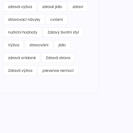
zdravá výživa
zdravé jídlo
zdraví
stravovací návyky
cvičení
nutriční hodnoty
Zdravý životní styl
Výživa
stravování
jídlo
zdravá snídaně
Zdravá strava
Zdravá výživa
prevence nemocí