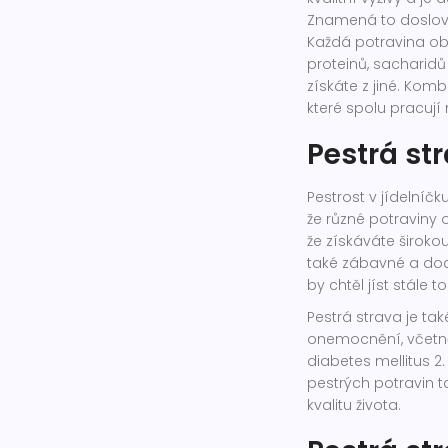
Znamená to doslova
Každá potravina obs
proteinů, sacharidů
získáte z jiné. Komb
které spolu pracují 
Pestrá str
Pestrost v jídelníč
že různé potraviny o
že získáváte širokou
také zábavné a dodá
by chtěl jíst stále 
Pestrá strava je ta
onemocnění, včetně
diabetes mellitus 
pestrých potravin t
kvalitu života.