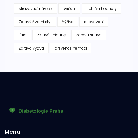
stravovací návyky
cvičení
nutriční hodnoty
Zdravý životní styl
Výživa
stravování
jídlo
zdravá snídaně
Zdravá strava
Zdravá výživa
prevence nemocí
Menu