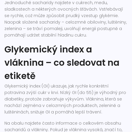
Jednoduché sacharidy najdete v cukrech, medu,
sladkostech a některých ovocných šťávách. Vstřebávají
se rychle, což může způsobit prudký vzestup glykémie.
Naopak složené sacharidy – celozrnné obiloviny, luštěniny,
zelenina – se tráví pomaleji, uvolňují energii postupně a
pomáhají udržet stabilní hladinu cukru.
Glykemický index a
vláknina – co sledovat na
etiketě
Glykemický index (GI) ukazuje, jak rychle konkrétní
potravina zvýší cukr v krvi. Nízký GI (do 55) je výhodný pro
diabetiky, protože zabraňuje výkyvům. Vláknina, která se
nachází zejména v celozrnných produktech, zelenině a
luštěninách, snižuje GI a pomáhá lepší trávení.
Na obalu najdete často informace o celkovém obsahu
sacharidů a vlákniny. Pokud je vláknina vysoká, značí to,