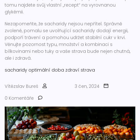
tomu najdete svůj vlastní „recept“ na vyrovnanou
glykémii.
Nezapomeňte, že sacharidy nejsou nepřítel. Správně
zvolené, pomalu se uvolňující sacharidy dodají energii,
podpoří trávení a pomohou udržet stabilní cukr v krvi.
Věnujte pozornost typu, množství a kombinaci s
bílkovinami nebo tuky a vaše strava bude nejen chutná,
ale i zdravá.
sacharidy
optimální doba
zdraví
strava
Vítězslav Bureš
3 čen, 2024
0 Komentáře