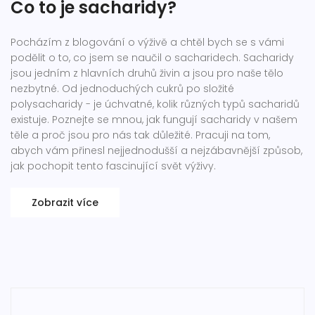
Co to je sacharidy?
Pocházím z blogování o výživě a chtěl bych se s vámi
podělit o to, co jsem se naučil o sacharidech. Sacharidy
jsou jedním z hlavních druhů živin a jsou pro naše tělo
nezbytné. Od jednoduchých cukrů po složité
polysacharidy - je úchvatné, kolik různých typů sacharidů
existuje. Poznejte se mnou, jak fungují sacharidy v našem
těle a proč jsou pro nás tak důležité. Pracuji na tom,
abych vám přinesl nejjednodušší a nejzábavnější způsob,
jak pochopit tento fascinující svět výživy.
Zobrazit více