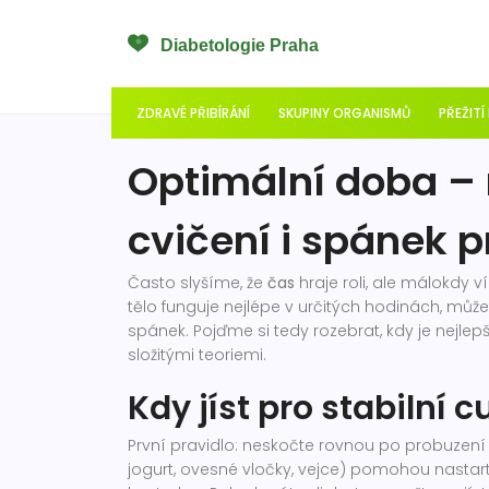
ZDRAVÉ PŘIBÍRÁNÍ
SKUPINY ORGANISMŮ
PŘEŽITÍ
Optimální doba – n
cvičení i spánek p
Často slyšíme, že
čas
hraje roli, ale málokdy v
tělo funguje nejlépe v určitých hodinách, můžete
spánek. Pojďme si tedy rozebrat, kdy je nejlepš
složitými teoriemi.
Kdy jíst pro stabilní c
První pravidlo: neskočte rovnou po probuzení
jogurt, ovesné vločky, vejce) pomohou nastar