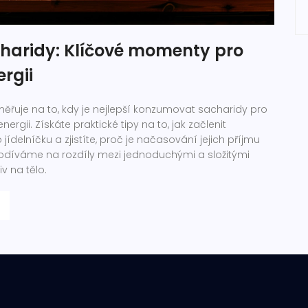
charidy: Klíčové momenty pro
ergii
ěřuje na to, kdy je nejlepší konzumovat sacharidy pro
ergii. Získáte praktické tipy na to, jak začlenit
ídelníčku a zjistíte, proč je načasování jejich příjmu
podíváme na rozdíly mezi jednoduchými a složitými
iv na tělo.