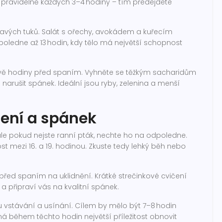
t pravidelně každých 3–4 hodiny – tím předejdete
avých tuků. Salát s ořechy, avokádem a kuřecím
oledne až 13 hodin, kdy tělo má největší schopnost
 dvě hodiny před spaním. Vyhněte se těžkým sacharidům
narušit spánek. Ideální jsou ryby, zelenina a menší
čení a spánek
 ale pokud nejste ranní pták, nechte ho na odpoledne.
nost mezi 16. a 19. hodinou. Zkuste tedy lehký běh nebo
 před spaním na uklidnění. Krátké strečinkové cvičení
 připraví vás na kvalitní spánek.
u vstávání a usínání. Cílem by mělo být 7–8 hodin
má během těchto hodin největší příležitost obnovit