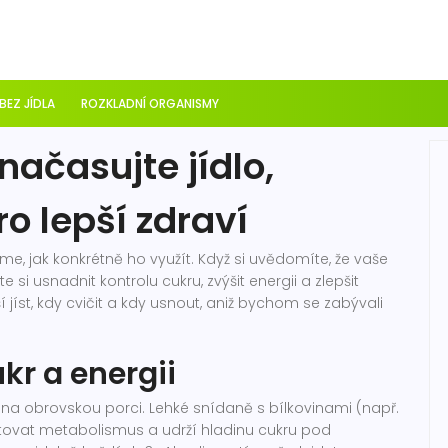
 BEZ JÍDLA
ROZKLADNÍ ORGANISMY
ačasujte jídlo,
ro lepší zdraví
íme, jak konkrétně ho využít. Když si uvědomíte, že vaše
 si usnadnit kontrolu cukru, zvýšit energii a zlepšit
í jíst, kdy cvičit a kdy usnout, aniž bychom se zabývali
ukr a energii
 na obrovskou porci. Lehké snídaně s bílkovinami (např.
tovat metabolismus a udrží hladinu cukru pod