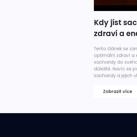
Kdy jíst sa
zdraví a en
Tento článek se zam
optimální zdraví a en
sacharidy do svého j
důležité. Navíc se 
sacharidy a jejich vl
Zobrazit více