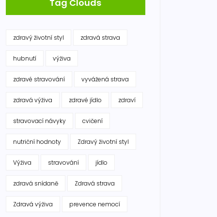
Tag Clouds
zdravý životní styl
zdravá strava
hubnutí
výživa
zdravé stravování
vyvážená strava
zdravá výživa
zdravé jídlo
zdraví
stravovací návyky
cvičení
nutriční hodnoty
Zdravý životní styl
Výživa
stravování
jídlo
zdravá snídaně
Zdravá strava
Zdravá výživa
prevence nemocí