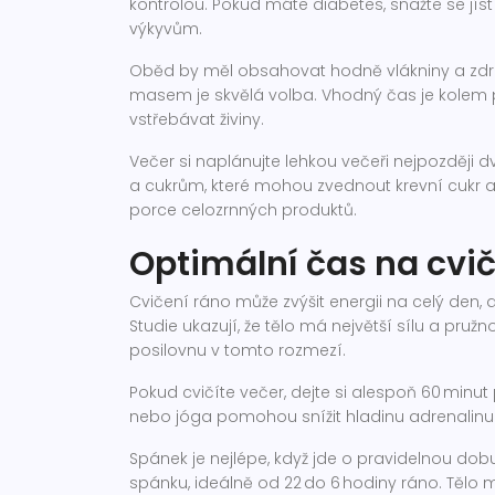
kontrolou. Pokud máte diabetes, snažte se jís
výkyvům.
Oběd by měl obsahovat hodně vlákniny a zdr
masem je skvělá volba. Vhodný čas je kolem p
vstřebávat živiny.
Večer si naplánujte lehkou večeři nejpozději
a cukrům, které mohou zvednout krevní cukr a 
porce celozrnných produktů.
Optimální čas na cvi
Cvičení ráno může zvýšit energii na celý den,
Studie ukazují, že tělo má největší sílu a pruž
posilovnu v tomto rozmezí.
Pokud cvičíte večer, dejte si alespoň 60 minut
nebo jóga pomohou snížit hladinu adrenalinu a
Spánek je nejlépe, když jde o pravidelnou dob
spánku, ideálně od 22 do 6 hodiny ráno. Tělo 