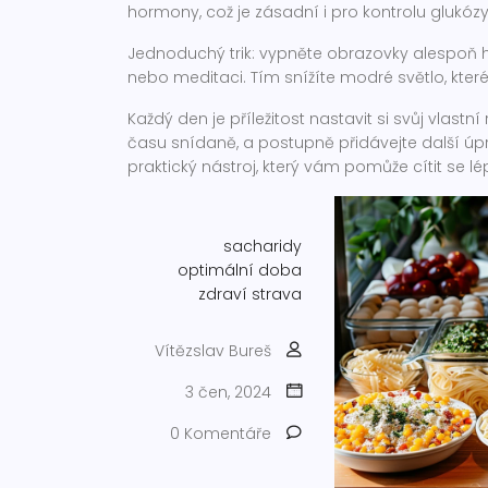
hormony, což je zásadní i pro kontrolu glukózy
Jednoduchý trik: vypněte obrazovky alespoň ho
nebo meditaci. Tím snížíte modré světlo, kter
Každý den je příležitost nastavit si svůj vla
času snídaně, a postupně přidávejte další úpra
praktický nástroj, který vám pomůže cítit se lé
sacharidy
optimální doba
zdraví
strava
Vítězslav Bureš
3 čen, 2024
0 Komentáře