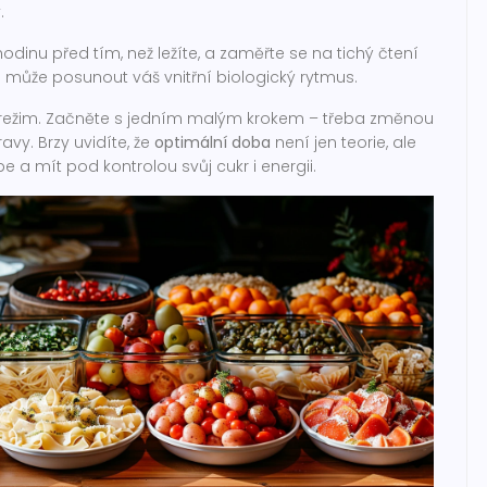
.
dinu před tím, než ležíte, a zaměřte se na tichý čtení
é může posunout váš vnitřní biologický rytmus.
stní režim. Začněte s jedním malým krokem – třeba změnou
vy. Brzy uvidíte, že
optimální doba
není jen teorie, ale
pe a mít pod kontrolou svůj cukr i energii.