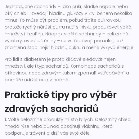
Jednoduché sacharidy – jako cukr, sladké nápoje nebo
bílý chléb – zvedají hladinu glukózy v krvi během několika
minut. To může být problém, pokud trpíte cukrovkou,
protože rychlý nárůst cukru nutí slinivku produkovat velké
množství inzulínu. Naopak složité sacharidy – celozrnné
výrobky, oves, luštěniny – se vstřebávají pomaleji, což
znamená stabilnější hladinu cukru a méně výkyvů energie.
Pro lidi s diabetem je proto klíčové sledovat nejen
množství, ale i typ sacharidů. Kombinace sacharidů s
bílkovinou nebo zdravým tukem zpomalí vstřebávání a
pomůže udržet cukr v normě.
Praktické tipy pro výběr
zdravých sacharidů
1. Volte celozrnné produkty místo bílých. Celozrnný chléb,
hnědá rýže nebo quinoa obsahují vlákninu, která
podporuje trávení a drží vás syté déle.