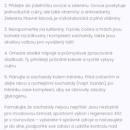
2. Přidejte do jídelníčku ovoce a zeleninu. Ovoce poskytuje
jednoduché cukry, ale také vitamíny a antioxidanty.
Zelenina, hlavně listová, je nízkokalorická a plná vlákniny.
3. Nezapomeňte na luštěniny. Fazole, čočka a hrách jsou
bohaté na bílkoviny i komplexní sacharidy, takže jsou
skvělou volbou pro vyvážený talíř.
4. Omezte sladké nápoje a průmyslově zpracované
sladkosti. Ty přinášejí prázdné kalorie a rychlé výkyvy
cukru.
5. Plánujte si sacharidy kolem tréninku. Před cvičením si
dejte něco s rychlejšími sacharidy (např. banán), po
tréninku zase komplexní, aby se obnovily zásoby
glykogenu.
Pamatujte, že sacharidy nejsou nepřítel. Jsou nezbytné
pro mozkovou činnost, sportovní výkon i regeneraci. Klíč
je v rovnováze – vyberete-li správné zdroje a načasujete
je do dne, podpoříte své zdraví a udržíte kontrolu nad