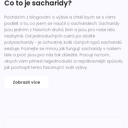
Co to je sacharidy?
Pocházím z blogování o výživě a chtěl bych se s vámi
podělit o to, co jsem se naučil o sacharidech. Sacharidy
jsou jedním z hlavních druhů živin a jsou pro naše tělo
nezbytné. Od jednoduchých cukrů po složité
polysacharidy - je úchvatné, kolik různých typů sacharidů
existuje. Poznejte se mnou, jak fungují sacharidy v našem
těle a proč jsou pro nás tak důležité. Pracuji na tom,
abych vám přinesl nejjednodušší a nejzábavnější způsob,
jak pochopit tento fascinující svět výživy.
Zobrazit více