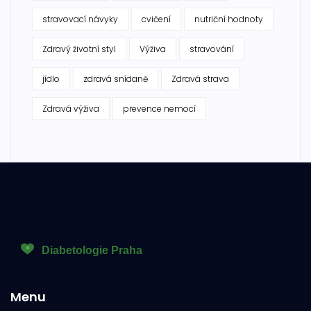
stravovací návyky
cvičení
nutriční hodnoty
Zdravý životní styl
Výživa
stravování
jídlo
zdravá snídaně
Zdravá strava
Zdravá výživa
prevence nemocí
Menu