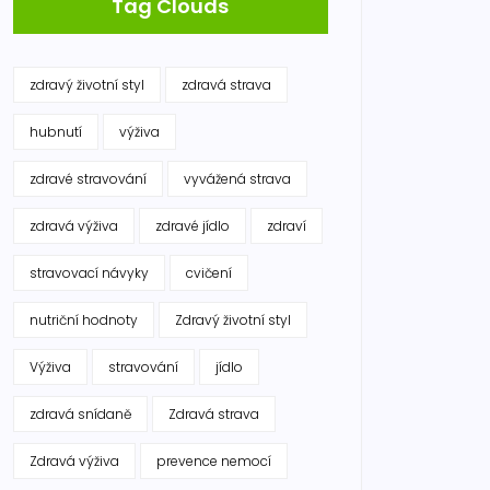
Tag Clouds
zdravý životní styl
zdravá strava
hubnutí
výživa
zdravé stravování
vyvážená strava
zdravá výživa
zdravé jídlo
zdraví
stravovací návyky
cvičení
nutriční hodnoty
Zdravý životní styl
Výživa
stravování
jídlo
zdravá snídaně
Zdravá strava
Zdravá výživa
prevence nemocí