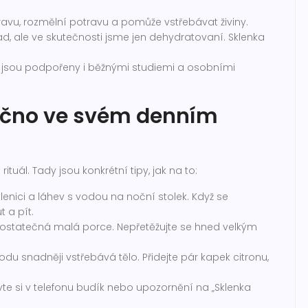
avu, rozmělní potravu a pomůže vstřebávat živiny.
, ale ve skutečnosti jsme jen dehydratovaní. Sklenka
– jsou podpořeny i běžnými studiemi a osobními
a lačno ve svém denním
ituál. Tady jsou konkrétní tipy, jak na to:
klenici a láhev s vodou na noční stolek. Když se
 a pít.
e dostatečná malá porce. Nepřetěžujte se hned velkým
du snadněji vstřebává tělo. Přidejte pár kapek citronu,
te si v telefonu budík nebo upozornění na „Sklenka