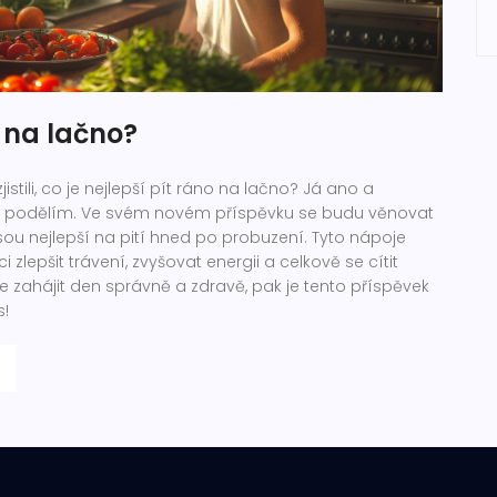
 na lačno?
jistili, co je nejlepší pít ráno na lačno? Já ano a
i podělím. Ve svém novém příspěvku se budu věnovat
sou nejlepší na pití hned po probuzení. Tyto nápoje
epšit trávení, zvyšovat energii a celkově se cítit
e zahájit den správně a zdravě, pak je tento příspěvek
s!