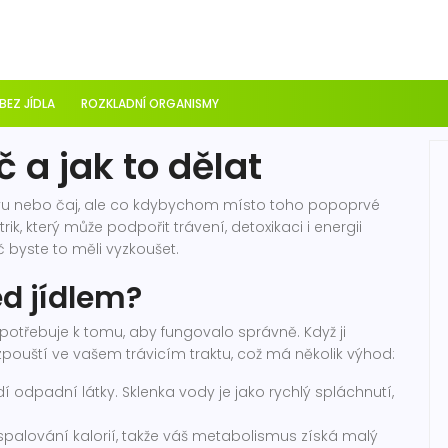
 BEZ JÍDLA
ROZKLADNÍ ORGANISMY
č a jak to dělat
ávu nebo čaj, ale co kdybychom místo toho popoprvé
rik, který může podpořit trávení, detoxikaci i energii
 byste to měli vyzkoušet.
ed jídlem?
 potřebuje k tomu, aby fungovalo správně. Když ji
pouští ve vašem trávicím traktu, což má několik výhod:
 odpadní látky. Sklenka vody je jako rychlý spláchnutí,
spalování kalorií, takže váš metabolismus získá malý