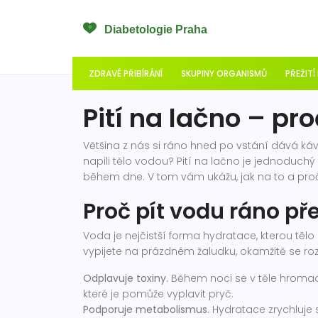
ZDRAVÉ PŘIBÍRÁNÍ
SKUPINY ORGANISMŮ
PŘEŽITÍ
Pití na lačno – pro
Většina z nás si ráno hned po vstání dává k
napili tělo vodou? Pití na lačno je jednoduchý t
během dne. V tom vám ukážu, jak na to a proč
Proč pít vodu ráno př
Voda je nejčistší forma hydratace, kterou tělo
vypijete na prázdném žaludku, okamžitě se roz
Odplavuje toxiny.
Během noci se v těle hromadí
které je pomůže vyplavit pryč.
Podporuje metabolismus.
Hydratace zrychluje 