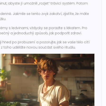
ut, abyste jí umožnili „rozjet“ trávicí systém. Potom
denně. Jakmile se tento zvyk zakotví, zjistíte, že máte
žku.
blémy s ledvinami, vždycky se poraďte s lékařem. Pro
ezpečný a jednoduchý způsob, jak podpořit zdraví.
e ji hned po probuzení a pozorujte, jak se vaše tělo cítí
 z toho uděláte novou součást svého rituálu.