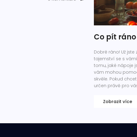
Co pít ráno
Dobré ráno! Už jste z
tajemství se s vám
tomu, jaké nápoje j
vám mohou pomoci zl
skvěle. Pokud chcet
určen právě pro vá
Zobrazit více