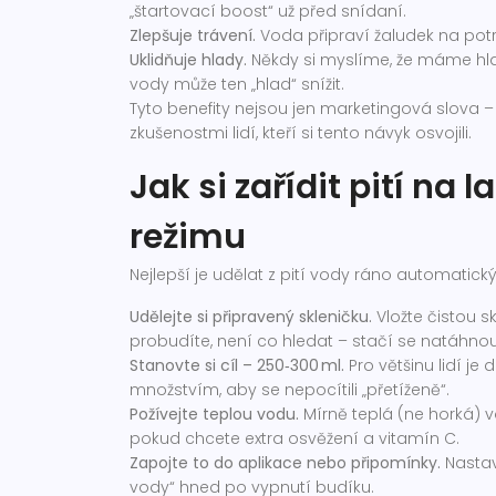
„štartovací boost“ už před snídaní.
Zlepšuje trávení.
Voda připraví žaludek na potr
Uklidňuje hlady.
Někdy si myslíme, že máme hlad
vody může ten „hlad“ snížit.
Tyto benefity nejsou jen marketingová slova 
zkušenostmi lidí, kteří si tento návyk osvojili.
Jak si zařídit pití n
režimu
Nejlepší je udělat z pití vody ráno automatický r
Udělejte si připravený skleničku.
Vložte čistou s
probudíte, není co hledat – stačí se natáhnout
Stanovte si cíl – 250‑300 ml.
Pro většinu lidí j
množstvím, aby se nepocítili „přetíženě“.
Požívejte teplou vodu.
Mírně teplá (ne horká) vo
pokud chcete extra osvěžení a vitamín C.
Zapojte to do aplikace nebo připomínky.
Nastav
vody“ hned po vypnutí budíku.