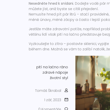
Nesedněte hned k snídani.
Dodejte vodě pár min
můžete jíst, aniž byste se cítili přejedení.
Nemusíte hned pít pár litrů – stačí pravidelně, 
méně únavy, méně zácpy a často i lepší poko
Jestliže máte zdravotní potíže, například pro
většinu lidí však pití na lačno představuje b
Vyzkoušejte to zítra – postavte sklenici, vypijt
během dne. Možná se vám to zalíbí natolik, že
pití na lačno
ráno
zdravé nápoje
životní styl
Tomáš Škrabal
1 zář, 2023
0 Komentáře