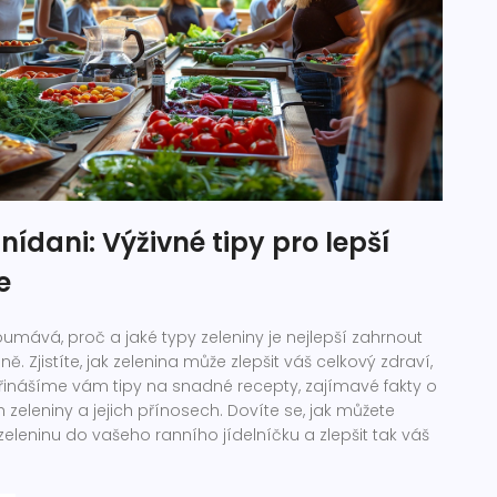
nídani: Výživné tipy pro lepší
e
umává, proč a jaké typy zeleniny je nejlepší zahrnout
ě. Zjistíte, jak zelenina může zlepšit váš celkový zdraví,
Přinášíme vám tipy na snadné recepty, zajímavé fakty o
 zeleniny a jejich přínosech. Dovíte se, jak můžete
eleninu do vašeho ranního jídelníčku a zlepšit tak váš