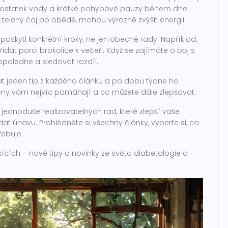
ru, dostatek vody a krátké pohybové pauzy během dne.
zelený čaj po obědě, mohou výrazně zvýšit energii.
poskytl konkrétní kroky, ne jen obecné rady. Například,
idat porci brokolice k večeři. Když se zajímáte o boj s
poledne a sledovat rozdíl.
at jeden tip z každého článku a po dobu týdne ho
měny vám nejvíc pomáhají a co můžete dále zlepšovat.
, jednoduše realizovatelných rad, které zlepší vaše
t únavu. Prohlédněte si všechny články, vyberte si, co
řebuje.
cích – nové tipy a novinky ze světa diabetologie a