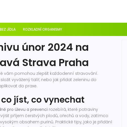
 BEZ JÍDLA
ROZKLADNÍ ORGANISMY
hivu únor 2024 na
ravá Strava Praha
teré vám pomohou zlepšit každodenní stravování.
 složit vyvážený talíř, nebo jak přidat zeleninu do
aplikovat do praxe.
 co jíst, co vynechat
 dně pro úlevu a prevenci
rozebírá, které potraviny
 zvýšit příjem čerstvých plodů, ořechů a vody, zatímco
ysokým obsahem purinů. Praktické tipy, jako je přidání