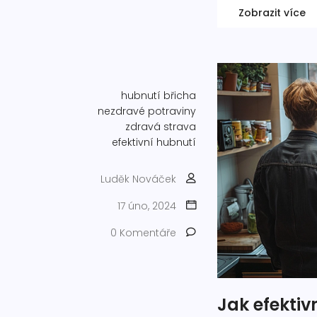
Zobrazit více
hubnutí břicha
nezdravé potraviny
zdravá strava
efektivní hubnutí
Luděk Nováček
17 úno, 2024
0 Komentáře
Jak efektiv