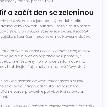
ché změny mohou přinést úlevu.
líř a začít den se zeleninou
eálního Talíře
najdete jednoduchý model: ½ talíře
. Dáváme vám konkrétní příklady – fazole místo masa,
tipy z
Zelenina k snídani: Výživné tipy pro lepší začátek
né vajíčka s špenátem nebo zeleninové ovesné vločky,
k
Jak efektivně zhubnout břicho? Potraviny, kterým byste
ažená jídla a bílý chléb nepřátelé vaší postavy, a
o, celozrnné těstoviny. Kombinace s informacemi z
pravit uklidňující čaj z máty a citronové šťávy, který
 se na
Proč přibírám na váze? Rozbor příčin a řešení
.
ávné stravovací návyky často stojí za nárůstem
d střídmé porce, pravidelné pohybové přestávky a
čení.
íspěvku
Jak účinně bojovat s únavou: Praktické tipy a triky