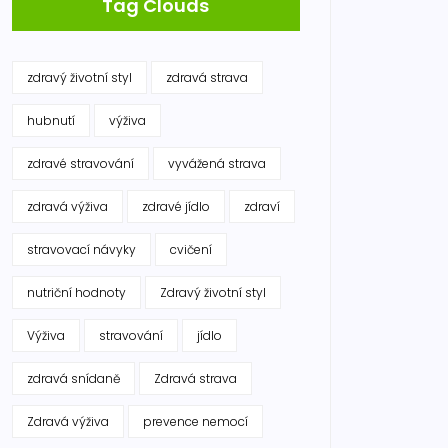
Tag Clouds
zdravý životní styl
zdravá strava
hubnutí
výživa
zdravé stravování
vyvážená strava
zdravá výživa
zdravé jídlo
zdraví
stravovací návyky
cvičení
nutriční hodnoty
Zdravý životní styl
Výživa
stravování
jídlo
zdravá snídaně
Zdravá strava
Zdravá výživa
prevence nemocí