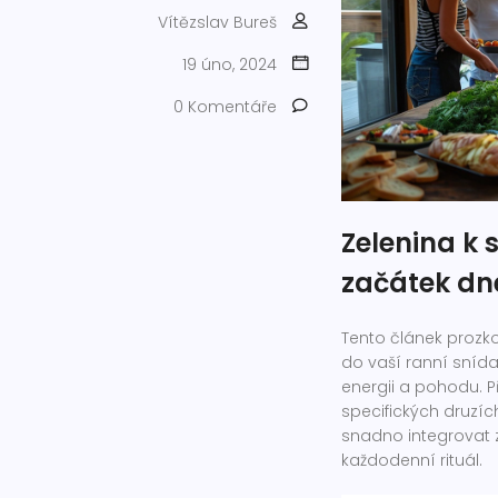
Vítězslav Bureš
19 úno, 2024
0 Komentáře
Zelenina k s
začátek dn
Tento článek prozko
do vaší ranní snídan
energii a pohodu. 
specifických druzích
snadno integrovat z
každodenní rituál.