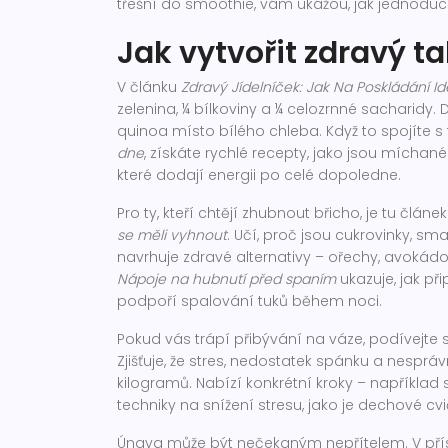
třešní do smoothie, vám ukážou, jak jednodu
Jak vytvořit zdravý ta
V článku
Zdravý Jídelníček: Jak Na Poskládání Id
zelenina, ¼ bílkoviny a ¼ celozrnné sacharidy
quinoa místo bílého chleba. Když to spojíte s 
dne
, získáte rychlé recepty, jako jsou mícha
které dodají energii po celé dopoledne.
Pro ty, kteří chtějí zhubnout břicho, je tu článe
se měli vyhnout
. Učí, proč jsou cukrovinky, sm
navrhuje zdravé alternativy – ořechy, avokád
Nápoje na hubnutí před spaním
ukazuje, jak při
podpoří spalování tuků během noci.
Pokud vás trápí přibývání na váze, podívejte
Zjišťuje, že stres, nedostatek spánku a nespr
kilogramů. Nabízí konkrétní kroky – napříkla
techniky na snížení stresu, jako je dechové cvi
Únava může být nečekaným nepřítelem. V př