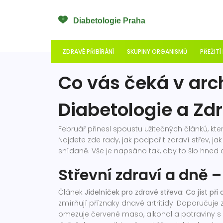
ZDRAVÉ PŘIBÍRÁNÍ
SKUPINY ORGANISMŮ
PŘEŽITÍ
Co vás čeká v arc
Diabetologie a Zd
Februář přinesl spoustu užitečných článků, k
Najdete zde rady, jak podpořit zdraví střev, jak
snídaně. Vše je napsáno tak, aby to šlo hned 
Střevní zdraví a dně –
Článek
Jídelníček pro zdravé střeva: Co jíst při
zmírňují příznaky dnavé artritidy. Doporučuje
omezuje červené maso, alkohol a potraviny s v