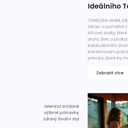
Ideálního T
Chtěli jste vědět, j
zdraví a pomáhá v 
klíčové složky, kte
druhy živin a posky
každodenního živo
kombinování potravin
principy, které by m
Zobrazit více
zelenina
snídaně
výživné potraviny
zdravý životní styl