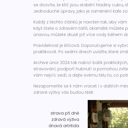
se dozvíte, že klíč jsou stabilní hladiny cuk
Jednoduché úpravy, jako je zaměnění kafe za 
Každý z těchto článků je navržen tak, aby vám 
když čtete o zdravém talíři, okamžitě můžete př
únavou, můžete zkusit pít více vody během do
Pravidelnost je klíčová. Doporučujeme si vybr
praktikovat. Po sedmi dnech uvidíte, které z
Archive únor 2024 tak nabízí balík praktických
stravování, podpoří hubnutí a pomohou zvláda
vám nejvíc sedí, a dejte svému tělu to, co pot
Nezapomeňte se k nám vracet i v dalších měsí
zdravé výživy vás budou těšit.
strava při dně
zdravá výživa
dnavá artritida