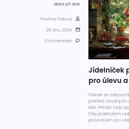
dieta při dně
Pavlína Fialová
26 úno, 2024
0 Komentáře
Jídelníček p
pro úlevu a
Článek se zabývá té
přehled vhodných a 
tělo. Přináší řadu 
Díky praktickým ra
průvodcem pro všechn