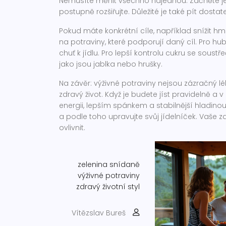
Nemusíte měnit všechno najednou. Začněte je
postupně rozšiřujte. Důležité je také pít dost
Pokud máte konkrétní cíle, například snížit hm
na potraviny, které podporují daný cíl. Pro hubn
chuť k jídlu. Pro lepší kontrolu cukru se sous
jako jsou jablka nebo hrušky.
Na závěr: výživné potraviny nejsou zázračný l
zdravý život. Když je budete jíst pravidelně 
energii, lepším spánkem a stabilnější hladinou c
a podle toho upravujte svůj jídelníček. Vaše zdr
ovlivnit.
zelenina
snídaně
výživné potraviny
zdravý životní styl
Vítězslav Bureš