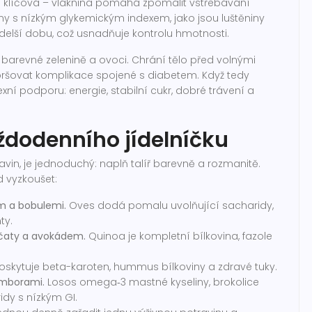
 je klíčová – vláknina pomáhá zpomalit vstřebávání
ny s nízkým glykemickým indexem, jako jsou luštěniny
 delší dobu, což usnadňuje kontrolu hmotnosti.
v barevné zelenině a ovoci. Chrání tělo před volnými
oršovat komplikace spojené s diabetem. Když tedy
ní podporu: energie, stabilní cukr, dobré trávení a
ždodenního jídelníčku
ravin, je jednoduchý: naplň talíř barevně a rozmanitě.
d vyzkoušet:
m a bobulemi.
Oves dodá pomalu uvolňující sacharidy,
ty.
jčaty a avokádem.
Quinoa je kompletní bílkovina, fazole
skytuje beta-karoten, hummus bílkoviny a zdravé tuky.
amborami.
Losos omega‑3 mastné kyseliny, brokolice
idy s nízkým GI.