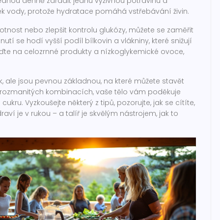
dnou denně zařadit jednu výživnou potravinu a
atek vody, protože hydratace pomáhá vstřebávání živin.
otnost nebo zlepšit kontrolu glukózy, můžete se zaměřit
utí se hodí vyšší podíl bílkovin a vlákniny, které snižují
třeďte na celozrnné produkty a nízkoglykemické ovoce,
ék, ale jsou pevnou základnou, na které můžete stavět
a v rozmanitých kombinacích, vaše tělo vám poděkuje
ukru. Vyzkoušejte některý z tipů, pozorujte, jak se cítíte,
aví je v rukou – a talíř je skvělým nástrojem, jak to