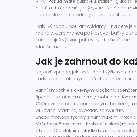
v krvi. Pokud máte cukrovku, stabilní glukóza
cukrů a tím zabraňuje výkyvům. Navíc potravi
nebo celozrnné produkty, udržují pocit sytosti
Další výhodou jsou antioxidanty – najdete je 
radikály, které mohou poškozovat buňky a zh
kombinuješ výživné potraviny, získáváš komplex
silnější imunitu.
Jak je zahrnout do ka
Nejlepší způsob, jak zvýšit podíl výživných pot
Tady je pár praktických tipů, které můžete hne
Ranní smoothie s ovesnými vločkami, špenáte
špenát vitamíny a minerály, bobule antioxidan
Obědová miska s quinoa, černými fazolemi, ra
bílkoviny i vláknina, avokádo zdravé tuky.
Snack: mrkvové tyčinky s hummusem.
Mrkev po
Večeře: pečený losos s brokolicí a sladkými br
vitamín C a vláknina, sladké brambory sachar