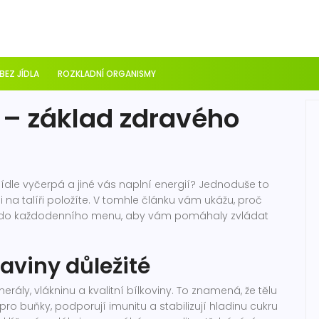
 BEZ JÍDLA
ROZKLADNÍ ORGANISMY
 – základ zdravého
jídle vyčerpá a jiné vás naplní energií? Jednoduše to
 si na talíři položíte. V tomhle článku vám ukážu, proč
adit do každodenního menu, aby vám pomáhaly zvládat
raviny důležité
rály, vlákninu a kvalitní bílkoviny. To znamená, že tělu
pro buňky, podporují imunitu a stabilizují hladinu cukru