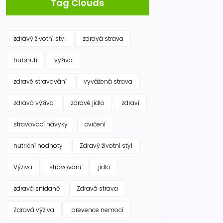
Tag Clouds
zdravý životní styl
zdravá strava
hubnutí
výživa
zdravé stravování
vyvážená strava
zdravá výživa
zdravé jídlo
zdraví
stravovací návyky
cvičení
nutriční hodnoty
Zdravý životní styl
Výživa
stravování
jídlo
zdravá snídaně
Zdravá strava
Zdravá výživa
prevence nemocí