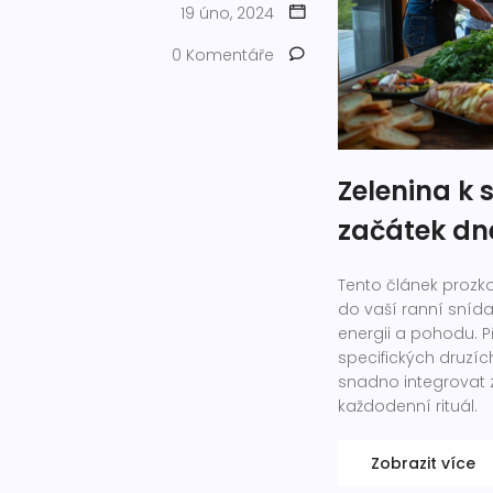
19 úno, 2024
0 Komentáře
Zelenina k s
začátek dn
Tento článek prozko
do vaší ranní snídan
energii a pohodu. 
specifických druzích
snadno integrovat z
každodenní rituál.
Zobrazit více