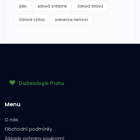
jídlo
zdravá snídaně
Zdravá strava
Zdravá výživa
prevence nemocí
Menu
O nás
Obchodní podmínky
Zásady ochrany soukromí