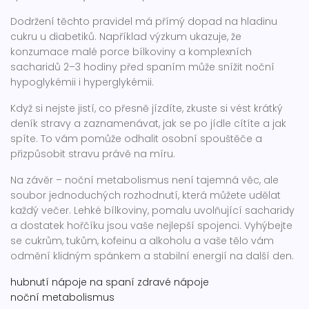
Dodržení těchto pravidel má přímý dopad na hladinu
cukru u diabetiků. Například výzkum ukazuje, že
konzumace malé porce bílkoviny a komplexních
sacharidů 2–3 hodiny před spaním může snížit noční
hypoglykémii i hyperglykémii.
Když si nejste jistí, co přesně jízdíte, zkuste si vést krátký
deník stravy a zaznamenávat, jak se po jídle cítíte a jak
spíte. To vám pomůže odhalit osobní spouštěče a
přizpůsobit stravu právě na míru.
Na závěr – noční metabolismus není tajemná věc, ale
soubor jednoduchých rozhodnutí, která můžete udělat
každý večer. Lehké bílkoviny, pomalu uvolňující sacharidy
a dostatek hořčíku jsou vaše nejlepší spojenci. Vyhýbejte
se cukrům, tukům, kofeinu a alkoholu a vaše tělo vám
odmění klidným spánkem a stabilní energií na další den.
hubnutí
nápoje na spaní
zdravé nápoje
noční metabolismus