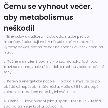
Čemu se vyhnout večer,
aby metabolismus
neškodil
1.
Silné cukry a sladkosti
– čokoláda, sladké pečivo,
limonády. Způsobují rychlý nárůst glukózy a později
výrazný pokles, což může narušit spánek a vést k nočnímu
hladu.
2.
Tučné a smažené pokrmy
– pizza, hranolky, fast food.
Tráví se dlouho, zatěžují žaludek a mohou způsobit pálení
žáhy.
3.
Kofein a energetické nápoje
– i pokud si myslíte, že po
obědě už nepůsobí, může zůstat v těle až 8 hodin. Lepší
volba je čaj rooibos nebo bylinková infuze.
4.
Alkohol
– i když působí jako „uspaní“, rozrušuje REM fázi
spánku a snižuje kvalitu odpočinku.