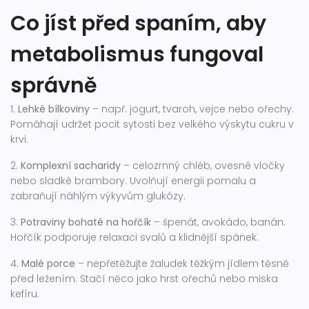
Co jíst před spaním, aby
metabolismus fungoval
správně
1.
Lehké bílkoviny
– např. jogurt, tvaroh, vejce nebo ořechy.
Pomáhají udržet pocit sytosti bez velkého výskytu cukru v
krvi.
2.
Komplexní sacharidy
– celozrnný chléb, ovesné vločky
nebo sladké brambory. Uvolňují energii pomalu a
zabraňují náhlým výkyvům glukózy.
3.
Potraviny bohaté na hořčík
– špenát, avokádo, banán.
Hořčík podporuje relaxaci svalů a klidnější spánek.
4.
Malé porce
– nepřetěžujte žaludek těžkým jídlem těsně
před ležením. Stačí něco jako hrst ořechů nebo miska
kefíru.