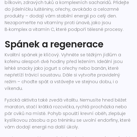
bílkovin, zdravých tuků a komplexních sacharidů. Přidejte
do jídelníčku luštěniny, ořechy, avokádo a celozrnné
produkty – dodají vám stabilní energii po celý den.
Nezapomeňte na vitamíny proti únavě, jako jsou
B‑komplex a vitamín C, které podpoří tělesné procesy.
Spánek a regenerace
Kvalitní spánek je klíčový. Vyhněte se těžkým jídlům a
kofeinu alespoň dvě hodiny před ležením. Ideální jsou
lehké snacky jako jogurt s ořechy nebo banán, které
nepřetíží trávicí soustavu. Dále si vytvořte pravidelný
režim – choďte spát a vstávejte ve stejnou dobu, i o
víkendu.
Fyzická aktivita také zvedá vitalitu. Nemusíte hned běžet
maraton, stačí krátká rozcvička, rychlá procházka nebo
pár cviků na místě. Pohyb spouští krevní oběh, zlepšuje
kyslíkovou zásobu a po tréninku se uvolní endorfiny, které
vám dodají energii na další úkoly.