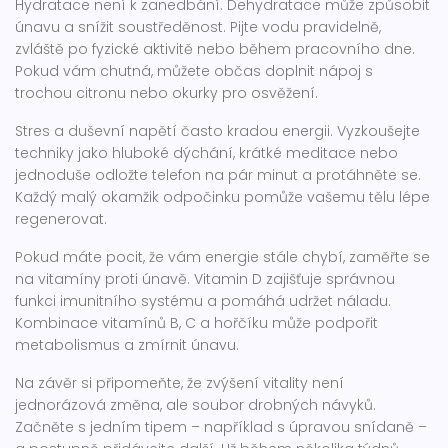
Hydratace není k zanedbání. Dehydratace může způsobit
únavu a snížit soustředěnost. Pijte vodu pravidelně,
zvláště po fyzické aktivitě nebo během pracovního dne.
Pokud vám chutná, můžete občas doplnit nápoj s
trochou citronu nebo okurky pro osvěžení.
Stres a duševní napětí často kradou energii. Vyzkoušejte
techniky jako hluboké dýchání, krátké meditace nebo
jednoduše odložte telefon na pár minut a protáhněte se.
Každý malý okamžik odpočinku pomůže vašemu tělu lépe
regenerovat.
Pokud máte pocit, že vám energie stále chybí, zaměřte se
na vitamíny proti únavě. Vitamin D zajišťuje správnou
funkci imunitního systému a pomáhá udržet náladu.
Kombinace vitamínů B, C a hořčíku může podpořit
metabolismus a zmírnit únavu.
Na závěr si připomeňte, že zvýšení vitality není
jednorázová změna, ale soubor drobných návyků.
Začněte s jedním tipem – například s úpravou snídaně –