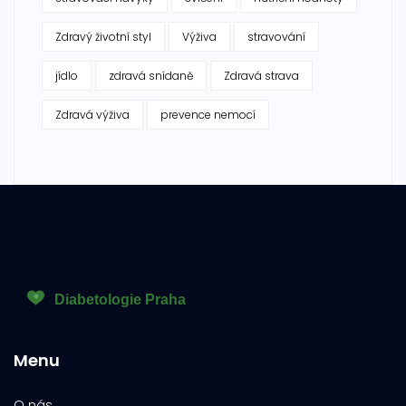
Zdravý životní styl
Výživa
stravování
jídlo
zdravá snídaně
Zdravá strava
Zdravá výživa
prevence nemocí
Menu
O nás