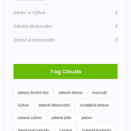
Zdraví a Výživa
4
Zdravé stravování
3
Zdraví a stravování
3
Tag Clouds
zdravý životní styl
zdravá strava
hubnutí
výživa
zdravé stravování
vyvážená strava
zdravá výživa
zdravé jídlo
zdraví
stravovací návyky
cvičení
nutriční hodnoty