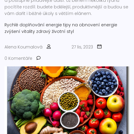
a postupně přidávejte další. Už během několika týdnů
pocítíte rozdíl: budete bdělejší, produktivnější a budou se
vám dařit i běžné úkoly s větším elánem.
Rychlé doplňování energie
tipy na obnovení energie
zvýšení vitality
zdravý životní styl
Alena Koumalová
27 lis, 2023
0 Komentáře