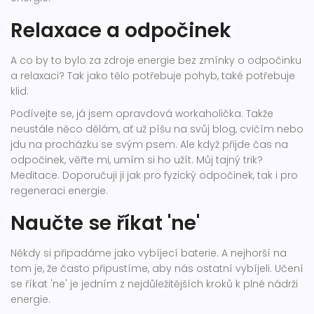
Relaxace a odpočinek
A co by to bylo za zdroje energie bez zmínky o odpočinku
a relaxaci? Tak jako tělo potřebuje pohyb, také potřebuje
klid.
Podívejte se, já jsem opravdová workaholička. Takže
neustále něco dělám, ať už píšu na svůj blog, cvičím nebo
jdu na procházku se svým psem. Ale když přijde čas na
odpočinek, věřte mi, umím si ho užít. Můj tajný trik?
Meditace. Doporučuji ji jak pro fyzický odpočinek, tak i pro
regeneraci energie.
Naučte se říkat 'ne'
Někdy si připadáme jako vybíjecí baterie. A nejhorší na
tom je, že často připustíme, aby nás ostatní vybíjeli. Učení
se říkat 'ne' je jedním z nejdůležitějších kroků k plné nádrži
energie.