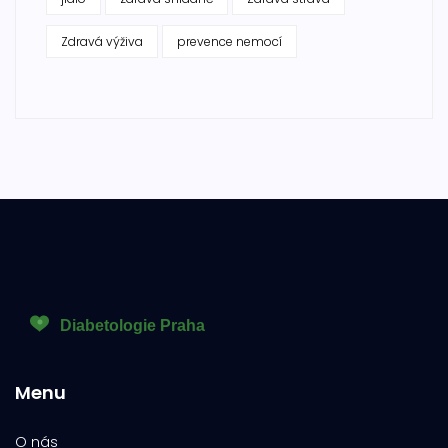
Zdravá výživa
prevence nemocí
Menu
O nás