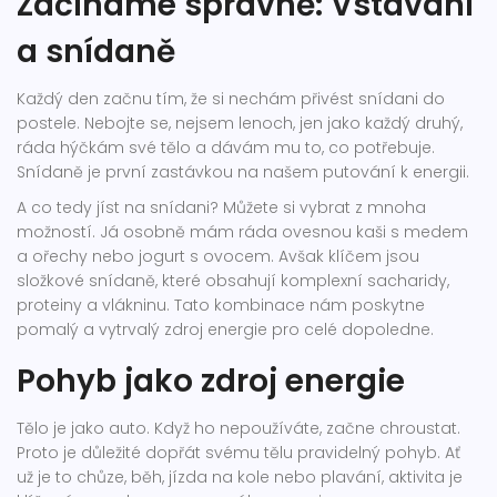
Začínáme správně: Vstávání
a snídaně
Každý den začnu tím, že si nechám přivést snídani do
postele. Nebojte se, nejsem lenoch, jen jako každý druhý,
ráda hýčkám své tělo a dávám mu to, co potřebuje.
Snídaně je první zastávkou na našem putování k energii.
A co tedy jíst na snídani? Můžete si vybrat z mnoha
možností. Já osobně mám ráda ovesnou kaši s medem
a ořechy nebo jogurt s ovocem. Avšak klíčem jsou
složkové snídaně, které obsahují komplexní sacharidy,
proteiny a vlákninu. Tato kombinace nám poskytne
pomalý a vytrvalý zdroj energie pro celé dopoledne.
Pohyb jako zdroj energie
Tělo je jako auto. Když ho nepoužíváte, začne chroustat.
Proto je důležité dopřát svému tělu pravidelný pohyb. Ať
už je to chůze, běh, jízda na kole nebo plavání, aktivita je