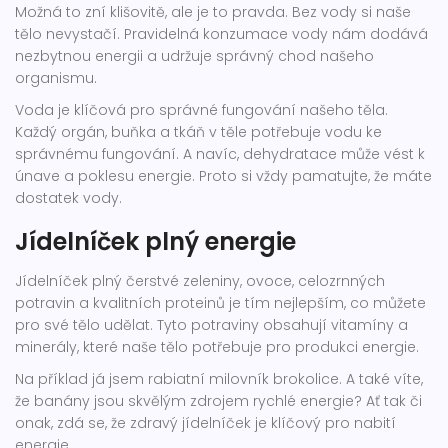
Možná to zní klišovitě, ale je to pravda. Bez vody si naše
tělo nevystačí. Pravidelná konzumace vody nám dodává
nezbytnou energii a udržuje správný chod našeho
organismu.
Voda je klíčová pro správné fungování našeho těla.
Každý orgán, buňka a tkáň v těle potřebuje vodu ke
správnému fungování. A navíc, dehydratace může vést k
únave a poklesu energie. Proto si vždy pamatujte, že máte
dostatek vody.
Jídelníček plný energie
Jídelníček plný čerstvé zeleniny, ovoce, celozrnných
potravin a kvalitních proteinů je tím nejlepším, co můžete
pro své tělo udělat. Tyto potraviny obsahují vitamíny a
minerály, které naše tělo potřebuje pro produkci energie.
Na příklad já jsem rabiatní milovník brokolice. A také víte,
že banány jsou skvělým zdrojem rychlé energie? Ať tak či
onak, zdá se, že zdravý jídelníček je klíčový pro nabití
energie.