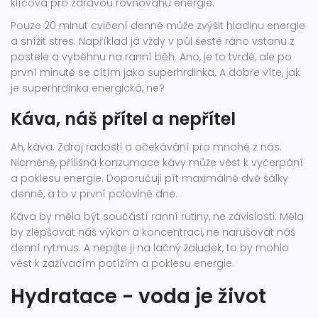
klíčová pro zdravou rovnováhu energie.
Pouze 20 minut cvičení denně může zvýšit hladinu energie
a snížit stres. Například já vždy v půl šesté ráno vstanu z
postele a vyběhnu na ranní běh. Ano, je to tvrdé, ale po
první minutě se cítím jako superhrdinka. A dobře víte, jak
je superhrdinka energická, ne?
Káva, náš přítel a nepřítel
Ah, káva. Zdroj radosti a očekávání pro mnohé z nás.
Nicméně, přílišná konzumace kávy může vést k vyčerpání
a poklesu energie. Doporučuji pít maximálně dvě šálky
denně, a to v první polovině dne.
Káva by měla být součástí ranní rutiny, ne závislosti. Měla
by zlepšovat náš výkon a koncentraci, ne narušovat náš
denní rytmus. A nepijte ji na lačný žaludek, to by mohlo
vést k zažívacím potížím a poklesu energie.
Hydratace - voda je život