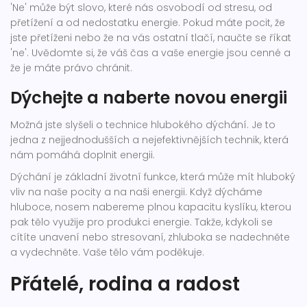
'Ne' může být slovo, které nás osvobodí od stresu, od
přetížení a od nedostatku energie. Pokud máte pocit, že
jste přetíženi nebo že na vás ostatní tlačí, naučte se říkat
'ne'. Uvědomte si, že váš čas a vaše energie jsou cenné a
že je máte právo chránit.
Dýchejte a naberte novou energii
Možná jste slyšeli o technice hlubokého dýchání. Je to
jedna z nejjednodušších a nejefektivnějších technik, která
nám pomáhá doplnit energii.
Dýchání je základní životní funkce, která může mít hluboký
vliv na naše pocity a na naši energii. Když dýcháme
hluboce, nosem nabereme plnou kapacitu kyslíku, kterou
pak tělo využije pro produkci energie. Takže, kdykoli se
cítíte unavení nebo stresovaní, zhluboka se nadechněte
a vydechněte. Vaše tělo vám poděkuje.
Přátelé, rodina a radost