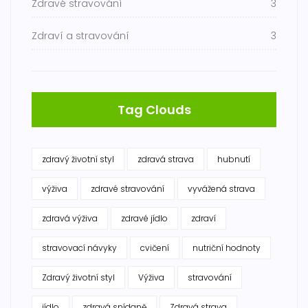
Zdravé stravování
3
Zdraví a stravování
3
Tag Clouds
zdravý životní styl
zdravá strava
hubnutí
výživa
zdravé stravování
vyvážená strava
zdravá výživa
zdravé jídlo
zdraví
stravovací návyky
cvičení
nutriční hodnoty
Zdravý životní styl
Výživa
stravování
jídlo
zdravá snídaně
Zdravá strava