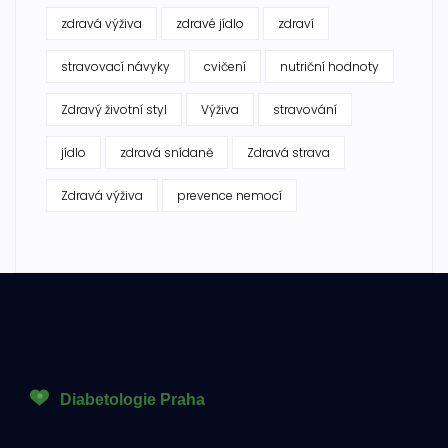
zdravá výživa
zdravé jídlo
zdraví
stravovací návyky
cvičení
nutriční hodnoty
Zdravý životní styl
Výživa
stravování
jídlo
zdravá snídaně
Zdravá strava
Zdravá výživa
prevence nemocí