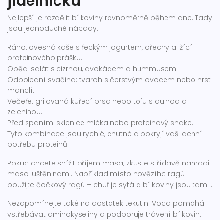
jídelníčku
Nejlepší je rozdělit bílkoviny rovnoměrně během dne. Tady
jsou jednoduché nápady:
Ráno: ovesná kaše s řeckým jogurtem, ořechy a lžící
proteinového prášku.
Oběd: salát s cizrnou, avokádem a hummusem.
Odpolední svačina: tvaroh s čerstvým ovocem nebo hrst
mandlí.
Večeře: grilovaná kuřecí prsa nebo tofu s quinoa a
zeleninou.
Před spaním: sklenice mléka nebo proteinový shake.
Tyto kombinace jsou rychlé, chutné a pokryjí vaši denní
potřebu proteinů.
Pokud chcete snížit příjem masa, zkuste střídavě nahradit
maso luštěninami. Například místo hovězího ragú
použijte čočkový ragú – chuť je sytá a bílkoviny jsou tam i.
Nezapomínejte také na dostatek tekutin. Voda pomáhá
vstřebávat aminokyseliny a podporuje trávení bílkovin.