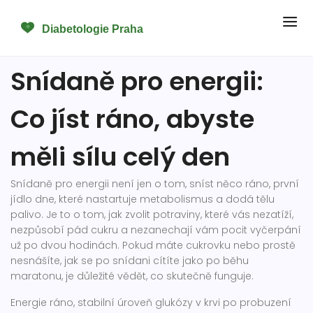
Snídaně pro energii:
Co jíst ráno, abyste
měli sílu celý den
Snídaně pro energii není jen o tom,
sníst něco ráno
,
první
jídlo dne, které nastartuje metabolismus a dodá tělu
palivo
. Je to o tom, jak zvolit potraviny, které vás nezatíží,
nezpůsobí pád cukru a nezanechají vám pocit vyčerpání
už po dvou hodinách. Pokud máte cukrovku nebo prostě
nesnášíte, jak se po snídani cítíte jako po běhu
maratonu, je důležité vědět, co skutečně funguje.
Energie ráno
,
stabilní úroveň glukózy v krvi po probuzení