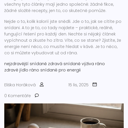
všechny tyto články mají jedno společné: žádné fikce,
žádné složité recepty, jen to, co skutečně pomůže.
Nejde o to, kolik kalorií jste snědli. Jde o to, jak se cítíte po
snídani. A to je to, co tady najdete – praktické, reálné,
fungující řešení pro každý den. Nechte si nějaký článek
vypíchnout a zkuste ho zítra. Víte, co se stane? Zjistíte, že
energie není něco, co musíte hledat v kávě. Je to něco,
co si můžete vybudovat už od rána.
nejzdravější snídaně
zdravá snídaně
výživa ráno
zdravé jídlo ráno
snídaně pro energii
Eliška Horáková
15 lis, 2025
0 Komentáře