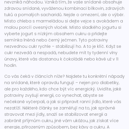
nevzniká náhodou. Vzniká tím, že vaše snídaně obsahuje
zdravou snídaně
,
vyváženou kombinaci bílkovin, zdravých
tuků a pomalých sacharidů
. Nejde o omezení, ale o výběr.
Místo chleba s marmeládou si dejte vejce s avokádem a
malou porcíí ovesných vloček. Místo sladkého jogurtu si
vyberte jogurt s nízkým obsahem cukru a přidejte
semínka lněná nebo černý ječmen. Tyto potraviny
nezvednou cukr rychle – stabilizují ho. A to je klíč. Když se
cukr nezvedá a nespadá, nebudete mít ty tydenní vlny
únavy, které vás dostanou k čokoládě nebo kávě už v 11
hodin.
Co vás čeká v článcích níže? Najdete tu konkrétní nápady
na snídaně, které opravdu fungují – nejen pro diabetiky,
ale pro každého, kdo chce být víc energický. Uvidíte, jaké
potraviny zvyšují energii, co vynechat, abyste se
nečekaně vyčerpali, a jak si připravit ranní jídlo, které vás
nezatíží. Některé články se zaměřují na to, jak správně
stravovat
mezi jídly
,
snaží se stabilizovat energii a
zabránit příjmům cukru
, jiné vám ukážou, jak
získat více
energie
,
přirozeným způsobem, bez kávy a cukru
. A