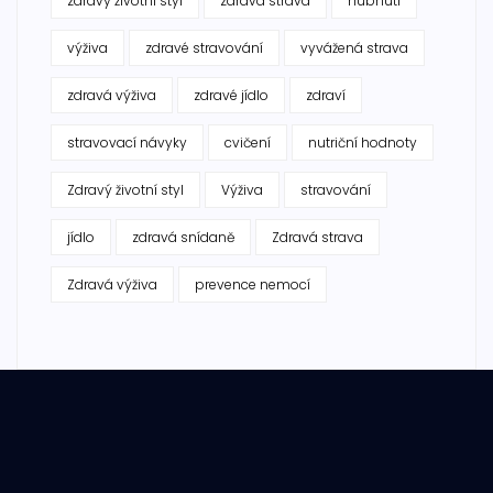
zdravý životní styl
zdravá strava
hubnutí
výživa
zdravé stravování
vyvážená strava
zdravá výživa
zdravé jídlo
zdraví
stravovací návyky
cvičení
nutriční hodnoty
Zdravý životní styl
Výživa
stravování
jídlo
zdravá snídaně
Zdravá strava
Zdravá výživa
prevence nemocí