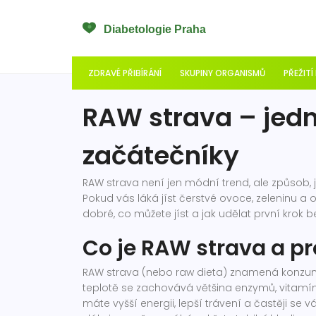
ZDRAVÉ PŘIBÍRÁNÍ
SKUPINY ORGANISMŮ
PŘEŽITÍ
RAW strava – jed
začátečníky
RAW strava není jen módní trend, ale způsob, j
Pokud vás láká jíst čerstvé ovoce, zeleninu a o
dobré, co můžete jíst a jak udělat první krok 
Co je RAW strava a pro
RAW strava (nebo raw dieta) znamená konzumac
teplotě se zachovává většina enzymů, vitamínů 
máte vyšší energii, lepší trávení a častěji se 