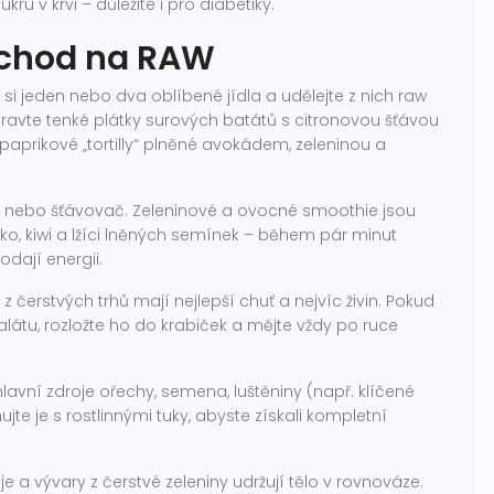
ru v krvi – důležité i pro diabetiky.
řechod na RAW
si jeden nebo dva oblíbené jídla a udělejte z nich raw
ravte tenké plátky surových batátů s citronovou šťávou
aprikové „tortilly“ plněné avokádem, zeleninou a
xér nebo šťávovač. Zeleninové a ovocné smoothie jsou
blko, kiwi a lžíci lněných semínek – během pár minut
odají energii.
 čerstvých trhů mají nejlepší chuť a nejvíc živin. Pokud
alátu, rozložte ho do krabiček a mějte vždy po ruce
lavní zdroje ořechy, semena, luštěniny (např. klíčené
te je s rostlinnými tuky, abyste získali kompletní
je a vývary z čerstvé zeleniny udržují tělo v rovnováze.