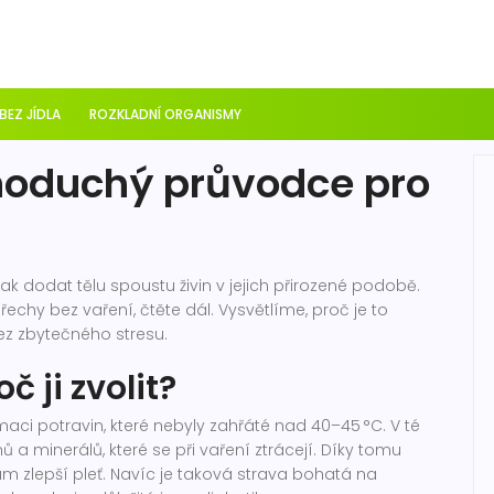
 BEZ JÍDLA
ROZKLADNÍ ORGANISMY
noduchý průvodce pro
ak dodat tělu spoustu živin v jejich přirozené podobě.
řechy bez vaření, čtěte dál. Vysvětlíme, proč je to
bez zbytečného stresu.
č ji zvolit?
i potravin, které nebyly zahřáté nad 40–45 °C. V té
a minerálů, které se při vaření ztrácejí. Díky tomu
vám zlepší pleť. Navíc je taková strava bohatá na