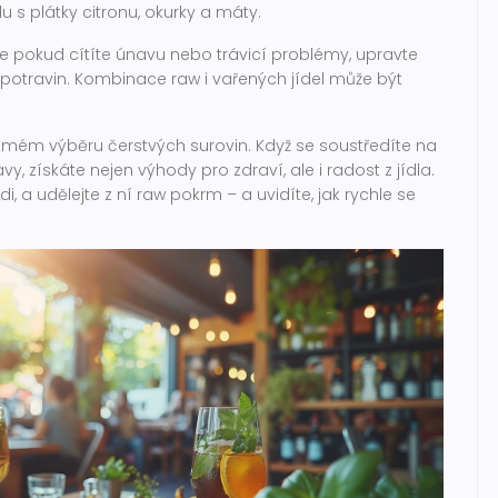
 s plátky citronu, okurky a máty.
kže pokud cítíte únavu nebo trávicí problémy, upravte
otravin. Kombinace raw i vařených jídel může být
omém výběru čerstvých surovin. Když se soustředíte na
y, získáte nejen výhody pro zdraví, ale i radost z jídla.
i, a udělejte z ní raw pokrm – a uvidíte, jak rychle se