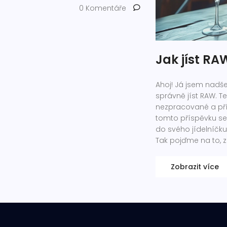
0 Komentáře
Jak jíst RA
Ahoj! Já jsem nadše
správně jíst RAW. T
nezpracované a pří
tomto příspěvku se 
do svého jídelníčku
Tak pojďme na to, z
Zobrazit více