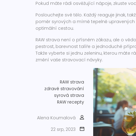
Pokud máte rádi osvěžující nápoje, zkuste vodu
Poslouchejte své tělo. Každý reaguje jinak, ta
poměr syrových a mírně tepelně upravených p
optimální cestou.
RAW strava není o přísném zákazu, ale o věd
pestrost, barevnost talíře a jednoduché příprav
Takže vyberte si jednu zeleninu, kterou máte rád
změní vaše stravovací návyky.
RAW strava
zdravé stravování
syrová strava
RAW recepty
Alena Koumalová
22 srp, 2023