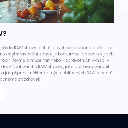
W?
ná do RAW stravy a chtěla bych se s tebou podělit, jak
ento styl stravování zahrnuje konzumaci potravin v jejich
rodní formě a může mít několik zdravotních výhod. V
dozvíš, jak začít s RAW stravou, jaké potraviny zařadit
 a jak připravit některé z mých oblíbených RAW receptů.
ačněme žít zdravěji!