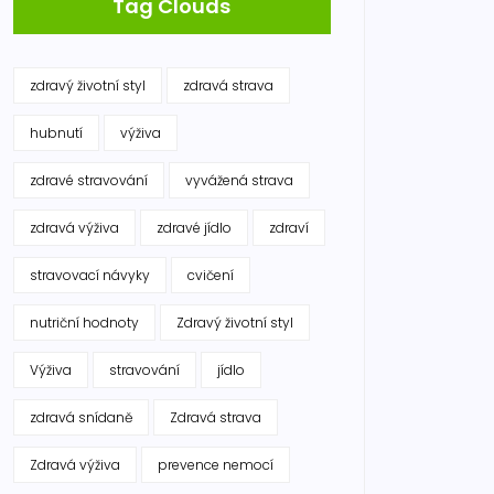
Tag Clouds
zdravý životní styl
zdravá strava
hubnutí
výživa
zdravé stravování
vyvážená strava
zdravá výživa
zdravé jídlo
zdraví
stravovací návyky
cvičení
nutriční hodnoty
Zdravý životní styl
Výživa
stravování
jídlo
zdravá snídaně
Zdravá strava
Zdravá výživa
prevence nemocí