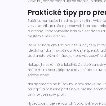
vlákninu, což pomáhá udržet stabilní hladinu cuk
Praktické tipy pro p
Začínat nemusíte hned na plný režim. Vyberte 
verzi. Například místo pečených brambor přip
a ořechy. Nebo vyměňte klasické sendviče za p
pestem z kešu ořechů.
Další jednoduchý trik: použijte kuchyňský mi
ideální snídaní i svačinou. Přidejte špenát, ja
dostanete výživné nápoje, které vás zasytí a d
Nakupujte sezónně a lokálně. Čerstvé suroviny z
máte málo času, připravte si větší porci raw s
zdravý oběd.
Nezapomeňte na bílkoviny. V raw stravě jsou h
mungo) a rostlinné proteinové prášky. Kombinuj
aminokyselinový profil.
Hydratace hraje velkou roli. Voda, bylinkové ča