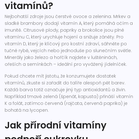
vitamínů?
Nejbohatší zdroje jsou čerstvé ovoce a zelenina. Mrkev a
sladké brambory dodají vitamín A, který pomáhá očím a
imunitě. Citrusové plody, papriky a brokolice jsou plné
vitamínu C, který urychluje hojení a snižuje záněty. Pro
vitamín D, který je klíčový pro kostní zdraví, sáhněte po
tučné rybě, vejcích nebo jednoduše po slunečním světle.
Minerály jako železo a hořčík najdete v luštěninách,
ořeších a semínkách – ideální pro vyvážený jídelníček.
Pokud chcete mít jistotu, že konzumujete dostatek
vitamínů, zkuste si zařadit do talíře alespoň pět barev.
Každá barva totiž označuje jiný typ antioxidantů a živin.
Například tmavě zelená (špenát, kapusta) přináší vitamín
K a folát, zatímco červená (rajčata, červená paprika) je
bohatá na lycopen.
Jak přírodní vitamíny