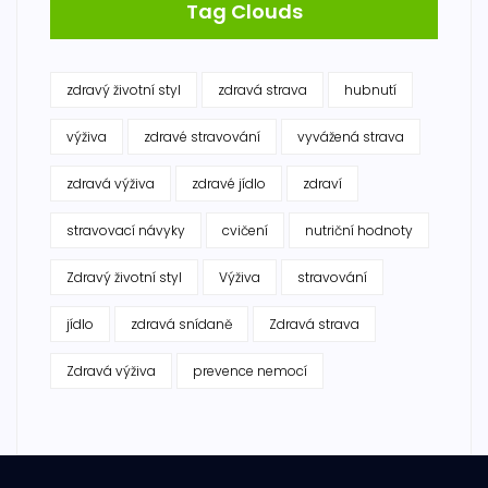
Tag Clouds
zdravý životní styl
zdravá strava
hubnutí
výživa
zdravé stravování
vyvážená strava
zdravá výživa
zdravé jídlo
zdraví
stravovací návyky
cvičení
nutriční hodnoty
Zdravý životní styl
Výživa
stravování
jídlo
zdravá snídaně
Zdravá strava
Zdravá výživa
prevence nemocí