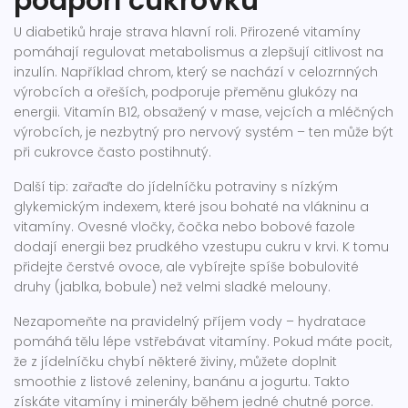
podpoří cukrovku
U diabetiků hraje strava hlavní roli. Přirozené vitamíny
pomáhají regulovat metabolismus a zlepšují citlivost na
inzulín. Například chrom, který se nachází v celozrnných
výrobcích a ořeších, podporuje přeměnu glukózy na
energii. Vitamín B12, obsažený v mase, vejcích a mléčných
výrobcích, je nezbytný pro nervový systém – ten může být
při cukrovce často postihnutý.
Další tip: zařaďte do jídelníčku potraviny s nízkým
glykemickým indexem, které jsou bohaté na vlákninu a
vitamíny. Ovesné vločky, čočka nebo bobové fazole
dodají energii bez prudkého vzestupu cukru v krvi. K tomu
přidejte čerstvé ovoce, ale vybírejte spíše bobulovité
druhy (jablka, bobule) než velmi sladké melouny.
Nezapomeňte na pravidelný příjem vody – hydratace
pomáhá tělu lépe vstřebávat vitamíny. Pokud máte pocit,
že z jídelníčku chybí některé živiny, můžete doplnit
smoothie z listové zeleniny, banánu a jogurtu. Takto
získáte vitamíny i minerály během jedné chutné porce.