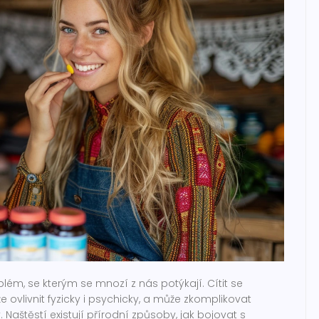
lém, se kterým se mnozí z nás potýkají. Cítit se
ovlivnit fyzicky i psychicky, a může zkomplikovat
. Naštěstí existují přírodní způsoby, jak bojovat s