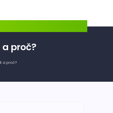
t a proč?
it a proč?