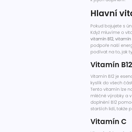
Hlavní vi
Pokud bojujete s ú
Když mluvíme o vita
vitamín B12
,
vitamín
podpoře naší energ
podívat na to, jak
Vitamín B1
Vitamín B12 je esenc
kyslík do všech část
Tento vitamín lze n
mléčné výrobky a ve
doplnění B12 pomoc
starších lidí, takže
Vitamín C