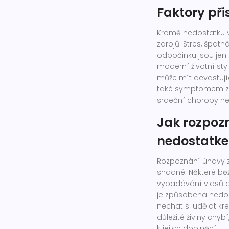
Faktory při
Kromě nedostatku v
zdrojů. Stres, špa
odpočinku jsou jen n
moderní životní sty
může mít devastují
také symptomem záv
srdeční choroby n
Jak rozpoz
nedostatke
Rozpoznání únavy 
snadné. Některé běž
vypadávání vlasů a
je způsobena nedos
nechat si udělat kr
důležité živiny chy
k jejich doplnění.