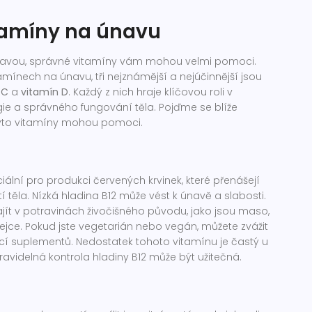
tamíny na únavu
navou, správné vitamíny vám mohou velmi pomoci.
mínech na únavu, tři nejznámější a nejúčinnější jsou
 C
a
vitamín D
. Každý z nich hraje klíčovou roli v
ie a správného fungování těla. Pojďme se blíže
 tyto vitamíny mohou pomoci.
2
iální pro produkci červených krvinek, které přenášejí
í těla. Nízká hladina B12 může vést k únavě a slabosti.
ajít v potravinách živočišného původu, jako jsou maso,
jce. Pokud jste vegetarián nebo vegán, můžete zvážit
í suplementů. Nedostatek tohoto vitamínu je častý u
 pravidelná kontrola hladiny B12 může být užitečná.