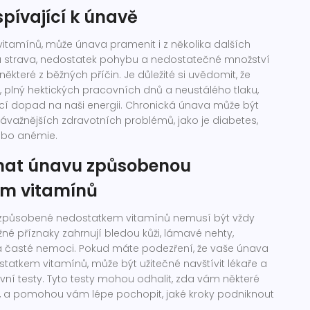
spívající k únavě
itamínů, může únava pramenit i z několika dalších
tná strava, nedostatek pohybu a nedostatečné množství
ěkteré z běžných příčin. Je důležité si uvědomit, že
l, plný hektických pracovních dnů a neustálého tlaku,
cí dopad na naši energii. Chronická únava může být
ažnějších zdravotních problémů, jako je diabetes,
ebo anémie.
nat únavu způsobenou
m vitamínů
způsobené nedostatkem vitamínů nemusí být vždy
né příznaky zahrnují bledou kůži, lámavé nehty,
 časté nemoci. Pokud máte podezření, že vaše únava
tatkem vitamínů, může být užitečné navštívit lékaře a
evní testy. Tyto testy mohou odhalit, zda vám některé
bí, a pomohou vám lépe pochopit, jaké kroky podniknout