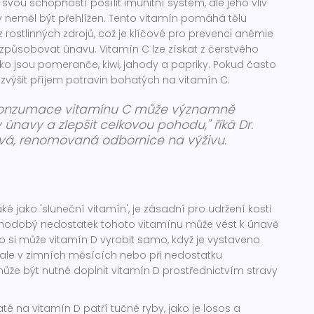
svou schopností posílit imunitní systém, ale jeho vliv
y neměl být přehlížen. Tento vitamín pomáhá tělu
 rostlinných zdrojů, což je klíčové pro prevenci anémie
 způsobovat únavu. Vitamín C lze získat z čerstvého
ako jsou pomeranče, kiwi, jahody a papriky. Pokud často
e zvýšit příjem potravin bohatých na vitamín C.
 konzumace vitamínu C může významně
y únavy a zlepšit celkovou pohodu," říká Dr.
á, renomovaná odbornice na výživu.
é jako 'sluneční vitamín', je zásadní pro udržení kosti
ouhodobý nedostatek tohoto vitamínu může vést k únavě
ělo si může vitamín D vyrobit samo, když je vystaveno
 ale v zimních měsících nebo při nedostatku
ůže být nutné doplnit vitamín D prostřednictvím stravy
té na vitamín D patří tučné ryby, jako je losos a