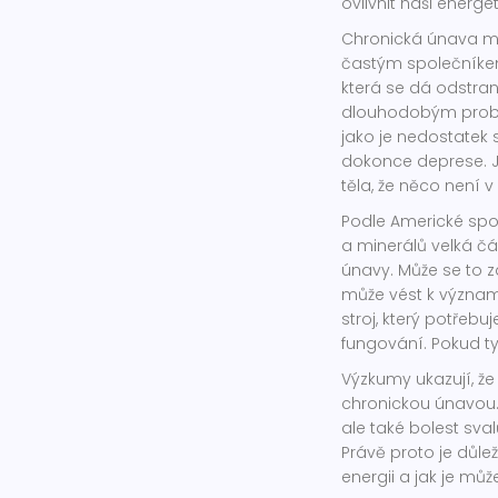
ovlivnit naši energe
Chronická únava m
častým společníke
která se dá odstra
dlouhodobým probl
jako je nedostatek
dokonce deprese. Je
těla, že něco není 
Podle Americké spol
a minerálů velká č
únavy. Může se to zd
může vést k významn
stroj, který potřeb
fungování. Pokud ty
Výzkumy ukazují, ž
chronickou únavou
ale také bolest sval
Právě proto je důlež
energii a jak je můž