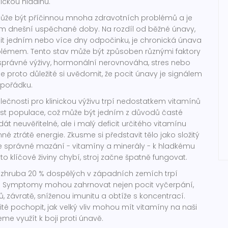
tickou hladinu.
ůže být příčinnou mnoha zdravotních problémů a je
m dnešní uspěchané doby. Na rozdíl od běžné únavy,
nit jedním nebo více dny odpočinku, je chronická únava
émem. Tento stav může být způsoben různými faktory
 správné výživy, hormonální nerovnováha, stres nebo
 proto důležité si uvědomit, že pocit únavy je signálem
v pořádku.
ečnosti pro klinickou výživu trpí nedostatkem vitamínů
ást populace, což může být jedním z důvodů časté
át neuvěřitelné, ale i malý deficit určitého vitamínu
é ztrátě energie. Zkusme si představit tělo jako složitý
uje správné mazání - vitamíny a minerály - k hladkému
to klíčové živiny chybí, stroj začne špatně fungovat.
e zhruba 20 % dospělých v západních zemích trpí
. Symptomy mohou zahrnovat nejen pocit vyčerpání,
ů, závratě, sníženou imunitu a obtíže s koncentrací.
ité pochopit, jak velký vliv mohou mít vitamíny na naši
eme využít k boji proti únavě.