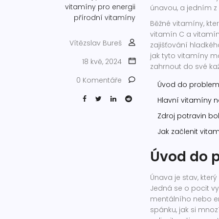
vitamíny pro energii
únavou, a jedním z 
přírodní vitamíny
Běžné vitamíny, kte
vitamín C a vitamín 
Vítězslav Bureš
zajišťování hladkéh
jak tyto vitamíny m
18 kvě, 2024
zahrnout do své ka
0 Komentáře
Úvod do problem
Hlavní vitamíny 
Zdroj potravin b
Jak začlenit vit
Úvod do 
Únava je stav, který 
Jedná se o pocit vy
mentálního nebo em
spánku, jak si mnoz