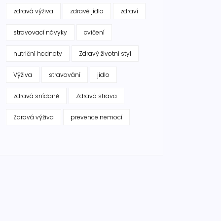
zdravá výživa
zdravé jídlo
zdraví
stravovací návyky
cvičení
nutriční hodnoty
Zdravý životní styl
Výživa
stravování
jídlo
zdravá snídaně
Zdravá strava
Zdravá výživa
prevence nemocí