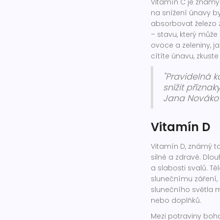
Vitamín C je známý 
na snížení únavy b
absorbovat železo z
– stavu, který může
ovoce a zeleniny, j
cítíte únavu, zkust
"Pravidelná
snížit příznak
Jana Novákov
Vitamín D
Vitamín D, známý tak
silné a zdravé. Dl
a slabosti svalů. T
slunečnímu záření,
slunečního světla m
nebo doplňků.
Mezi potraviny boha