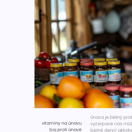
Únava je běžný prob
vitamíny na únavu
vyčerpaně nás může 
boj proti únavě
běžné denní aktivity