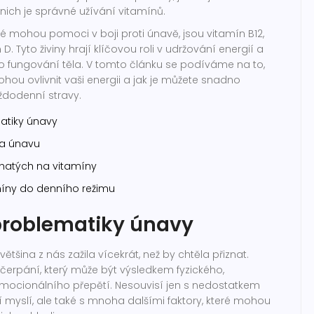
nich je správné užívání vitamínů.
ré mohou pomoci v boji proti únavě, jsou vitamín B12,
D. Tyto živiny hrají klíčovou roli v udržování energií a
o fungování těla. V tomto článku se podíváme na to,
ohou ovlivnit vaši energii a jak je můžete snadno
ždodenní stravy.
atiky únavy
na únavu
ohatých na vitamíny
amíny do denního režimu
problematiky únavy
většina z nás zažila vícekrát, než by chtěla přiznat.
čerpání, který může být výsledkem fyzického,
ocionálního přepětí. Nesouvisí jen s nedostatkem
í myslí, ale také s mnoha dalšími faktory, které mohou