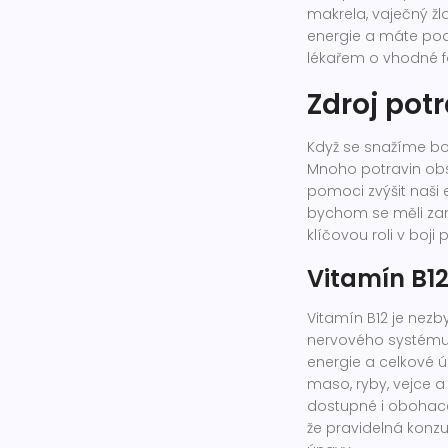
makrela, vaječný ž
energie a máte pod
lékařem o vhodné 
Zdroj pot
Když se snažíme bojo
Mnoho potravin ob
pomoci zvýšit naši e
bychom se měli zaměř
klíčovou roli v boji 
Vitamín B1
Vitamín B12 je nezb
nervového systému.
energie a celkové ú
maso, ryby, vejce a
dostupné i obohace
že pravidelná konz