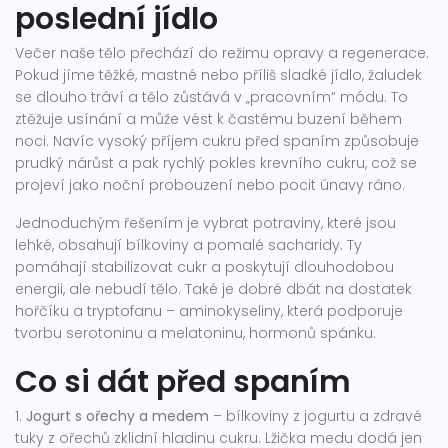
poslední jídlo
Večer naše tělo přechází do režimu opravy a regenerace.
Pokud jíme těžké, mastné nebo příliš sladké jídlo, žaludek
se dlouho tráví a tělo zůstává v „pracovním“ módu. To
ztěžuje usínání a může vést k častému buzení během
noci. Navíc vysoký příjem cukru před spaním způsobuje
prudký nárůst a pak rychlý pokles krevního cukru, což se
projeví jako noční probouzení nebo pocit únavy ráno.
Jednoduchým řešením je vybrat potraviny, které jsou
lehké, obsahují bílkoviny a pomalé sacharidy. Ty
pomáhají stabilizovat cukr a poskytují dlouhodobou
energii, ale nebudí tělo. Také je dobré dbát na dostatek
hořčíku a tryptofanu – aminokyseliny, která podporuje
tvorbu serotoninu a melatoninu, hormonů spánku.
Co si dát před spaním
1.
Jogurt s ořechy a medem
– bílkoviny z jogurtu a zdravé
tuky z ořechů zklidní hladinu cukru. Lžička medu dodá jen