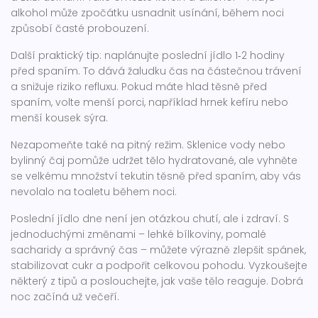
alkohol může zpočátku usnadnit usínání, během noci
způsobí časté probouzení.
Další praktický tip: naplánujte poslední jídlo 1‑2 hodiny
před spaním. To dává žaludku čas na částečnou trávení
a snižuje riziko refluxu. Pokud máte hlad těsně před
spaním, volte menší porci, například hrnek kefíru nebo
menší kousek sýra.
Nezapomeňte také na pitný režim. Sklenice vody nebo
bylinný čaj pomůže udržet tělo hydratované, ale vyhněte
se velkému množství tekutin těsně před spaním, aby vás
nevolalo na toaletu během noci.
Poslední jídlo dne není jen otázkou chutí, ale i zdraví. S
jednoduchými změnami – lehké bílkoviny, pomalé
sacharidy a správný čas – můžete výrazně zlepšit spánek,
stabilizovat cukr a podpořit celkovou pohodu. Vyzkoušejte
některý z tipů a poslouchejte, jak vaše tělo reaguje. Dobrá
noc začíná už večeří.