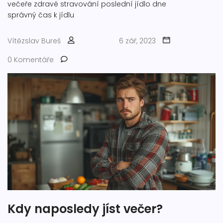
večeře
zdravé stravování
poslední jídlo dne
správný čas k jídlu
Vítězslav Bureš
6 zář, 2023
0 Komentáře
Kdy naposledy jíst večer?