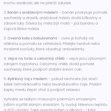
trochu sladkosti, ale ne přetíží žaludek.
2.
Banán s arašídovým máslem
– banán poskytuje pomalé
sacharidy a draslík, arašídové máslo dodá bílkoviny a
zdravé tuky. Dávka by měla být malá – půl banánu a
čajová lžička másla.
3.
Ovesná kaše s bobulovinami
– oves je bohatý na
vlákninu a pomalu se vstřebává. Přidejte čerstvé nebo
mražené borůvky, které obsahují antioxidanty.
4.
Vejce na tvrdo a celozrnný chléb
– vejce jsou výborným
zdrojem tryptofanu. Celozrnný chléb dodá pomalé
sacharidy, které podpoří stabilní krevní cukr.
5.
Bylinkový čaj s medem
– pokud nechcete jíst, stačí
šálek heřmánkového nebo levandulového čaje. Přidání
kapky medu zlepší chuť a podpoří relaxaci.
Vyhněte se těžkým masovým pokrmům, smaženým
jídlům a příliš slaným snackům. Ty zvyšují tělesnou teplotu
a ztíží usínání. Také omezte kofein a alkohol – i když