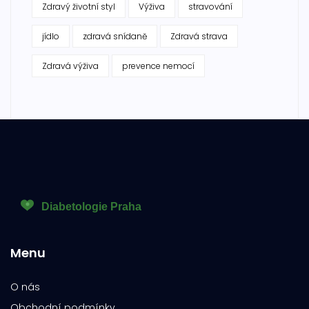
Zdravý životní styl
Výživa
stravování
jídlo
zdravá snídaně
Zdravá strava
Zdravá výživa
prevence nemocí
Menu
O nás
Obchodní podmínky