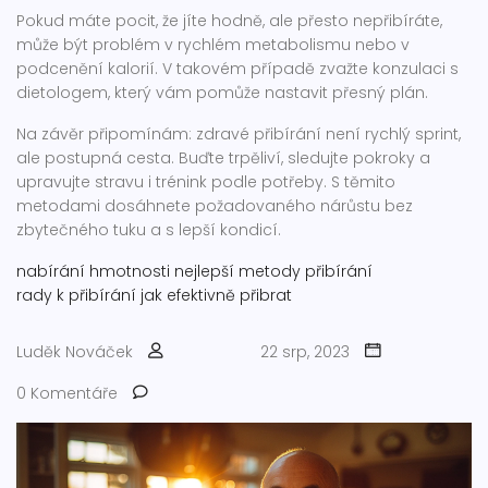
Pokud máte pocit, že jíte hodně, ale přesto nepřibíráte,
může být problém v rychlém metabolismu nebo v
podcenění kalorií. V takovém případě zvažte konzulaci s
dietologem, který vám pomůže nastavit přesný plán.
Na závěr připomínám: zdravé přibírání není rychlý sprint,
ale postupná cesta. Buďte trpěliví, sledujte pokroky a
upravujte stravu i trénink podle potřeby. S těmito
metodami dosáhnete požadovaného nárůstu bez
zbytečného tuku a s lepší kondicí.
nabírání hmotnosti
nejlepší metody přibírání
rady k přibírání
jak efektivně přibrat
Luděk Nováček
22 srp, 2023
0 Komentáře