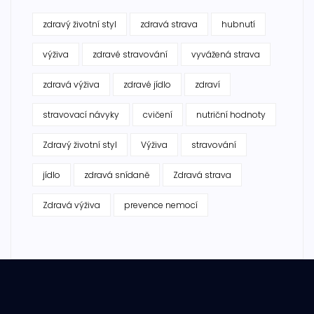
zdravý životní styl
zdravá strava
hubnutí
výživa
zdravé stravování
vyvážená strava
zdravá výživa
zdravé jídlo
zdraví
stravovací návyky
cvičení
nutriční hodnoty
Zdravý životní styl
Výživa
stravování
jídlo
zdravá snídaně
Zdravá strava
Zdravá výživa
prevence nemocí