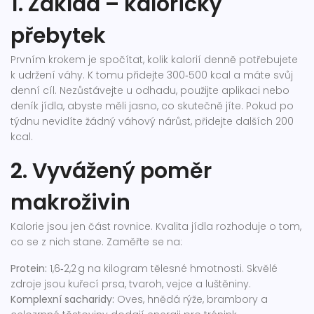
1. Základ – kalorický
přebytek
Prvním krokem je spočítat, kolik kalorií denně potřebujete
k udržení váhy. K tomu přidejte 300‑500 kcal a máte svůj
denní cíl. Nezůstávejte u odhadu, použijte aplikaci nebo
deník jídla, abyste měli jasno, co skutečně jíte. Pokud po
týdnu nevidíte žádný váhový nárůst, přidejte dalších 200
kcal.
2. Vyvážený poměr
makroživin
Kalorie jsou jen část rovnice. Kvalita jídla rozhoduje o tom,
co se z nich stane. Zaměřte se na:
Protein:
1,6‑2,2 g na kilogram tělesné hmotnosti. Skvělé
zdroje jsou kuřecí prsa, tvaroh, vejce a luštěniny.
Komplexní sacharidy:
Oves, hnědá rýže, brambory a