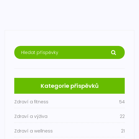
Kategorie příspěvků
Zdraví a fitness
54
Zdraví a výživa
22
Zdraví a wellness
21