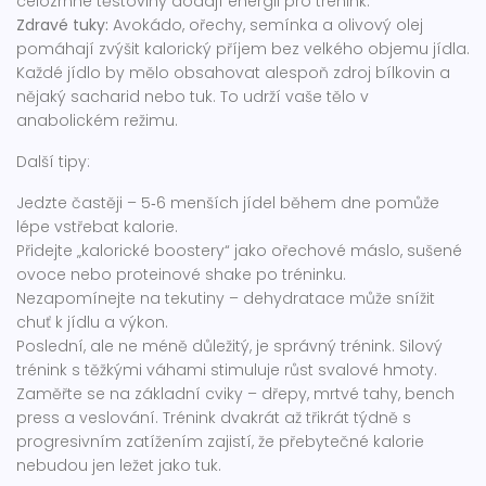
celozrnné těstoviny dodají energii pro trénink.
Zdravé tuky:
Avokádo, ořechy, semínka a olivový olej
pomáhají zvýšit kalorický příjem bez velkého objemu jídla.
Každé jídlo by mělo obsahovat alespoň zdroj bílkovin a
nějaký sacharid nebo tuk. To udrží vaše tělo v
anabolickém režimu.
Další tipy:
Jedzte častěji – 5‑6 menších jídel během dne pomůže
lépe vstřebat kalorie.
Přidejte „kalorické boostery“ jako ořechové máslo, sušené
ovoce nebo proteinové shake po tréninku.
Nezapomínejte na tekutiny – dehydratace může snížit
chuť k jídlu a výkon.
Poslední, ale ne méně důležitý, je správný trénink. Silový
trénink s těžkými váhami stimuluje růst svalové hmoty.
Zaměřte se na základní cviky – dřepy, mrtvé tahy, bench
press a veslování. Trénink dvakrát až třikrát týdně s
progresivním zatížením zajistí, že přebytečné kalorie
nebudou jen ležet jako tuk.