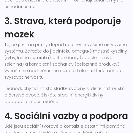
dechová cvičení před ležením. Pomáhají uklidnit mysl a
usnadní usínání.
3. Strava, která podporuje
mozek
To, co jíte, má přímý dopad na chemii vašeho nervového
systému. Zařaďte do jídelníčku omega‑3 mastné kyseliny
(ryby, lněná semínka), antioxidanty (bobule, listová
zelenina) a komplexní sacharidy (celozrnné produkty).
Vyhněte se nadměrnému cukru a kofeinu, které mohou
zvyšovat nervozitu.
Jednoduchý tip: místo sladké svačiny si dejte hrst oříšků
a čerstvé ovoce. Získáte stabilní energii i živiny
podporující soustředění.
4. Sociální vazby a podpora
Lidé jsou sociální tvorové a kontakt s ostatními pomáhá
regulovat stres. Najděte si čas na setkání s přáteli,