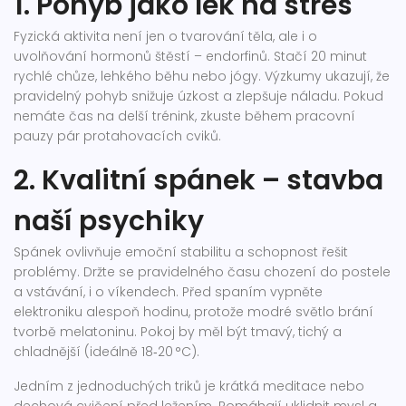
1. Pohyb jako lék na stres
Fyzická aktivita není jen o tvarování těla, ale i o
uvolňování hormonů štěstí – endorfinů. Stačí 20 minut
rychlé chůze, lehkého běhu nebo jógy. Výzkumy ukazují, že
pravidelný pohyb snižuje úzkost a zlepšuje náladu. Pokud
nemáte čas na delší trénink, zkuste během pracovní
pauzy pár protahovacích cviků.
2. Kvalitní spánek – stavba
naší psychiky
Spánek ovlivňuje emoční stabilitu a schopnost řešit
problémy. Držte se pravidelného času chození do postele
a vstávání, i o víkendech. Před spaním vypněte
elektroniku alespoň hodinu, protože modré světlo brání
tvorbě melatoninu. Pokoj by měl být tmavý, tichý a
chladnější (ideálně 18‑20 °C).
Jedním z jednoduchých triků je krátká meditace nebo