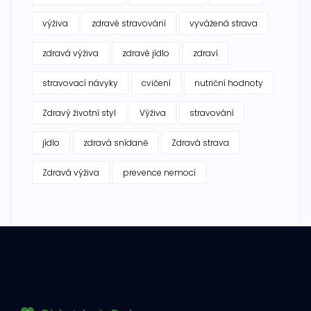
výživa
zdravé stravování
vyvážená strava
zdravá výživa
zdravé jídlo
zdraví
stravovací návyky
cvičení
nutriční hodnoty
Zdravý životní styl
Výživa
stravování
jídlo
zdravá snídaně
Zdravá strava
Zdravá výživa
prevence nemocí