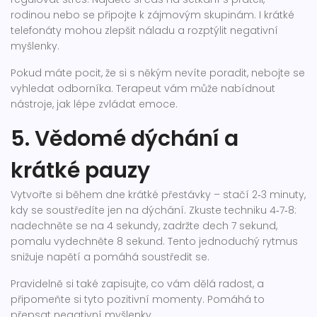
rodinou nebo se připojte k zájmovým skupinám. I krátké
telefonáty mohou zlepšit náladu a rozptýlit negativní
myšlenky.
Pokud máte pocit, že si s někým nevíte poradit, nebojte se
vyhledat odborníka. Terapeut vám může nabídnout
nástroje, jak lépe zvládat emoce.
5. Vědomé dýchání a
krátké pauzy
Vytvořte si během dne krátké přestávky – stačí 2‑3 minuty,
kdy se soustředíte jen na dýchání. Zkuste techniku 4‑7‑8:
nadechněte se na 4 sekundy, zadržte dech 7 sekund,
pomalu vydechněte 8 sekund. Tento jednoduchý rytmus
snižuje napětí a pomáhá soustředit se.
Pravidelně si také zapisujte, co vám dělá radost, a
připomeňte si tyto pozitivní momenty. Pomáhá to
přepsat negativní myšlenky.