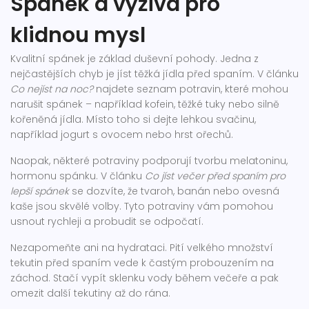
Spánek a výživa pro
klidnou mysl
Kvalitní spánek je základ duševní pohody. Jedna z
nejčastějších chyb je jíst těžká jídla před spaním. V článku
Co nejíst na noc?
najdete seznam potravin, které mohou
narušit spánek – například kofein, těžké tuky nebo silně
kořeněná jídla. Místo toho si dejte lehkou svačinu,
například jogurt s ovocem nebo hrst ořechů.
Naopak, některé potraviny podporují tvorbu melatoninu,
hormonu spánku. V článku
Co jíst večer před spaním pro
lepší spánek
se dozvíte, že tvaroh, banán nebo ovesná
kaše jsou skvělé volby. Tyto potraviny vám pomohou
usnout rychleji a probudit se odpočatí.
Nezapomeňte ani na hydrataci. Pití velkého množství
tekutin před spaním vede k častým probouzením na
záchod. Stačí vypít sklenku vody během večeře a pak
omezit další tekutiny až do rána.