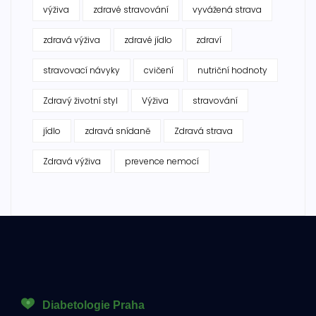
výživa
zdravé stravování
vyvážená strava
zdravá výživa
zdravé jídlo
zdraví
stravovací návyky
cvičení
nutriční hodnoty
Zdravý životní styl
Výživa
stravování
jídlo
zdravá snídaně
Zdravá strava
Zdravá výživa
prevence nemocí