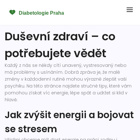
Duševní zdraví – co
potřebujete vědět
Každý z nás se někdy cítí unavený, vystresovaný nebo
má problémy s usínáním. Dobrá zpráva je, že malé
změny v každodenní rutině mohou výrazně zlepšit vaši
psychiku. Na této stránce najdete stručné tipy, které vám
pomohou získat víc energie, lépe spát a udržet si klid v
hlavě.
Jak zvýšit energii a bojovat
se stresem
Všichni chceme mít dost energie na práci, rodinu i