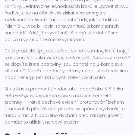
koníčky. Jedním z nejjednodušších kroků je upravit stravu.
Podívejte se na článek
Jak získat více energie v
každodenním životě
. Tam najdete rady, jak zařadit do
jídelníčku více bílkovin, zdravých tuků a komplexních
sacharidů. Když jíte vyváženě, tělo má stabilní přísun
paliva a vy se cítíte méně vyčerpaní.
Další praktický tip je soustředit se na vitamíny, které bojují
s únavou. V článku
Vitamíny proti únavě: Jaké zvolit a proč?
se dozvíte, které potraviny jsou bohaté na B‑komplex a
vitamín C. Například ořechy, citrusy nebo listová zelenina
dodají energii bez bzučivých kofeinových šoků.
Stres často pramení z nedostatku odpočinku. V článku
Jak předejít vyčerpání organismu
najdete konkrétní
techniky – krátké dechové cvičení, protahování během
pracovních přestávek a pravidelný spánek. Vyzkoušejte
třeba 5 minut hlubokého dýchání před každým jídlem,
pomůže to uklidnit nervový systém.