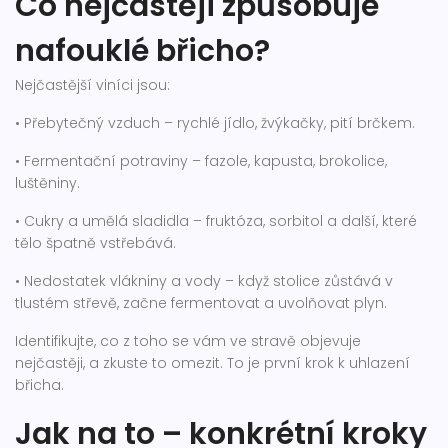
Co nejčastěji způsobuje
nafouklé břicho?
Nejčastější viníci jsou:
• Přebytečný vzduch – rychlé jídlo, žvýkačky, pití brčkem.
• Fermentační potraviny – fazole, kapusta, brokolice,
luštěniny.
• Cukry a umělá sladidla – fruktóza, sorbitol a další, které
tělo špatně vstřebává.
• Nedostatek vlákniny a vody – když stolice zůstává v
tlustém střevě, začne fermentovat a uvolňovat plyn.
Identifikujte, co z toho se vám ve stravě objevuje
nejčastěji, a zkuste to omezit. To je první krok k uhlazení
břicha.
Jak na to – konkrétní kroky