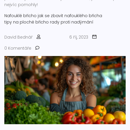
nejvíc pomohly!
Nafouklé břicho
jak se zbavit nafouklého břicha
tipy na ploché břicho
rady proti nadýmání
David Bednář
6 říj, 2023
0 Komentáře