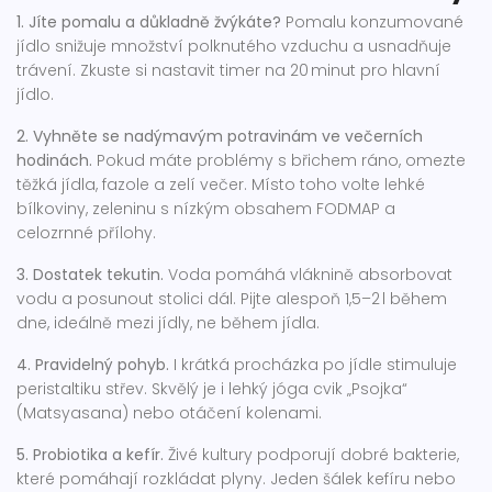
1. Jíte pomalu a důkladně žvýkáte?
Pomalu konzumované
jídlo snižuje množství polknutého vzduchu a usnadňuje
trávení. Zkuste si nastavit timer na 20 minut pro hlavní
jídlo.
2. Vyhněte se nadýmavým potravinám ve večerních
hodinách.
Pokud máte problémy s břichem ráno, omezte
těžká jídla, fazole a zelí večer. Místo toho volte lehké
bílkoviny, zeleninu s nízkým obsahem FODMAP a
celozrnné přílohy.
3. Dostatek tekutin.
Voda pomáhá vláknině absorbovat
vodu a posunout stolici dál. Pijte alespoň 1,5–2 l během
dne, ideálně mezi jídly, ne během jídla.
4. Pravidelný pohyb.
I krátká procházka po jídle stimuluje
peristaltiku střev. Skvělý je i lehký jóga cvik „Psojka“
(Matsyasana) nebo otáčení kolenami.
5. Probiotika a kefír.
Živé kultury podporují dobré bakterie,
které pomáhají rozkládat plyny. Jeden šálek kefíru nebo