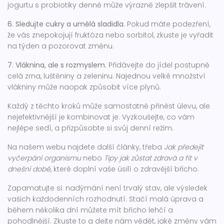
jogurtu s probiotiky denně může výrazně zlepšit trávení.
6. Sledujte cukry a umělá sladidla.
Pokud máte podezření,
že vás znepokojují fruktóza nebo sorbitol, zkuste je vyřadit
na týden a pozorovat změnu.
7. Vláknina, ale s rozmyslem.
Přidávejte do jídel postupně
celá zrna, luštěniny a zeleninu. Najednou velké množství
vlákniny může naopak způsobit více plynů.
Každý z těchto kroků může samostatně přinést úlevu, ale
nejefektivnější je kombinovat je. Vyzkoušejte, co vám
nejlépe sedí, a přizpůsobte si svůj denní režim.
Na našem webu najdete další články, třeba
Jak předejít
vyčerpání organismu
nebo
Tipy jak zůstat zdravá a fit v
dnešní době
, které doplní vaše úsilí o zdravější břicho.
Zapamatujte si: nadýmání není trvalý stav, ale výsledek
vašich každodenních rozhodnutí. Stačí malá úprava a
během několika dní můžete mít břicho lehčí a
pohodlnější. Zkuste to a dejte nám vědět, jaké změny vám