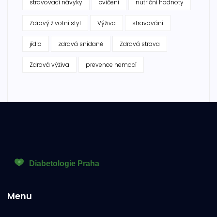
stravovací návyky
cvičení
nutriční hodnoty
Zdravý životní styl
Výživa
stravování
jídlo
zdravá snídaně
Zdravá strava
Zdravá výživa
prevence nemocí
Menu